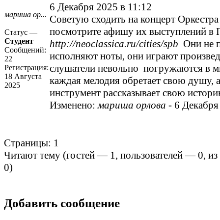
6 Декабря 2025 в 11:12
мариша ор...
Советую сходить на концерт Оркест
посмотрите афишу их выступлений в 
Статус —
Студент
http://neoclassica.ru/cities/spb
Они не 
Сообщений:
исполняют ноты, они играют произвед
22
слушатели невольно погружаются в ми
Регистрация:
18 Августа
каждая мелодия обретает свою душу, 
2025
инструмент рассказывает свою истори
Изменено:
мариша орлова
-
6 Декабря
Страницы:
1
Читают тему (гостей —
1
, пользователей —
0
, и
0
)
Добавить сообщение