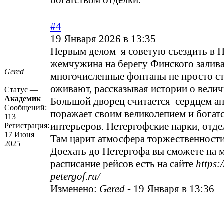
богатством отделки.
#4
19 Января 2026 в 13:35
Первым делом я советую съездить в П
жемчужина на берегу Финского залива
Gered
многочисленные фонтаны не просто ст
оживают, рассказывая истории о велич
Статус —
Академик
Большой дворец считается сердцем ан
Сообщений:
поражает своим великолепием и богат
113
интерьеров. Петергофские парки, отде
Регистрация:
17 Июня
Там царит атмосфера торжественности
2025
Доехать до Петергофа вы сможете на м
расписание рейсов есть на сайте
https:
petergof.ru/
Изменено:
Gered
-
19 Января в 13:36