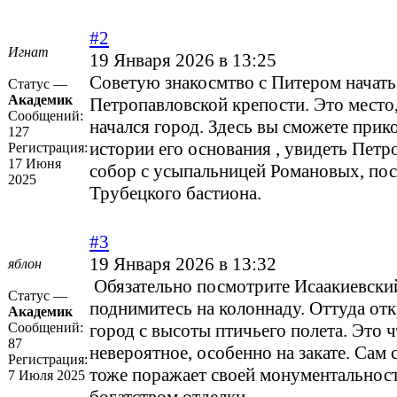
#2
Игнат
19 Января 2026 в 13:25
Советую знакосмтво с Питером начать
Статус —
Академик
Петропавловской крепости. Это место,
Сообщений:
начался город. Здесь вы сможете прик
127
истории его основания , увидеть Петр
Регистрация:
17 Июня
собор с усыпальницей Романовых, по
2025
Трубецкого бастиона.
#3
19 Января 2026 в 13:32
яблон
Обязательно посмотрите Исаакиевски
Статус —
поднимитесь на колоннаду. Оттуда отк
Академик
Сообщений:
город с высоты птичьего полета. Это ч
87
невероятное, особенно на закате. Сам
Регистрация:
тоже поражает своей монументальнос
7 Июля 2025