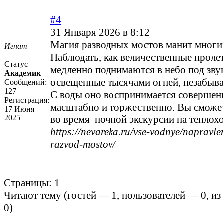
#4
31 Января 2026 в 8:12
Магия разводных мостов манит многих
Игнат
Наблюдать, как величественные проле
Статус —
медленно поднимаются в небо под зву
Академик
освещенные тысячами огней, незабыва
Сообщений:
127
С воды оно воспринимается совершенн
Регистрация:
масштабно и торжественно. Вы сможет
17 Июня
2025
во время ночной экскурсии на теплохо
https://nevareka.ru/vse-vodnye/napravle
razvod-mostov/
Страницы:
1
Читают тему (гостей —
1
, пользователей —
0
, и
0
)