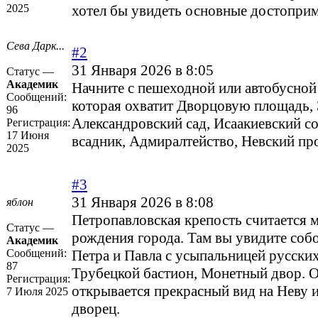
2025
хотел бы увидеть основные достопри
Сева Дарк...
#2
31 Января 2026 в 8:05
Статус —
Академик
Начните с пешеходной или автобусной
Сообщений:
которая охватит Дворцовую площадь,
96
Александровский сад, Исаакиевский 
Регистрация:
17 Июня
всадник, Адмиралтейство, Невский про
2025
#3
31 Января 2026 в 8:08
яблон
Петропавловская крепость считается 
Статус —
рождения города. Там вы увидите соб
Академик
Сообщений:
Петра и Павла с усыпальницей русски
87
Трубецкой бастион, Монетный двор. 
Регистрация:
открывается прекрасный вид на Неву 
7 Июля 2025
дворец.