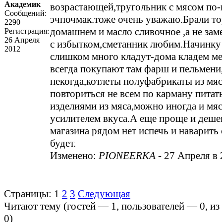
Академик
возрастающей,тругольник с мясом по
Сообщений:
эчпочмак.тоже очень уважаю.Брали то
2290
домашнем и масло сливочное ,а не зам
Регистрация:
26 Апреля
с избытком,сметанник любим.Начинку
2012
слишком много кладут-дома кладем м
всегда покупают там фарш и пельмени
некогда,котлеты полуфабрикаты из мя
повториться не всем по карману питать
изделиями из мяса,можно иногда и мя
усилителем вкуса.А еще проще и деше
магазина рядом нет испечь и наварить
будет.
Изменено:
PIONEERKA
-
27 Апреля в 
Страницы:
1
2
3
Следующая
Читают тему (гостей —
1
, пользователей —
0
, и
0
)