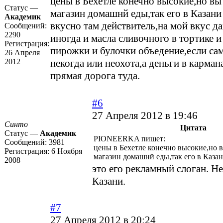
цены в Бехетле конечно высокие,но вы 
Статус —
магазин домашнй еды,так его в Казани
Академик
вкусно там действитель,на мой вкус д
Сообщений:
2290
иногда и масла сливочного в тортике и
Регистрация:
пирожки и булочки объедение,если са
26 Апреля
2012
некогда или неохота,а деньги в карман
прямая дорога туда.
#6
27 Апреля 2012 в 19:46
Синто
Цитата
Статус —
Академик
PIONEERKA пишет:
Сообщений:
3981
цены в Бехетле конечно высокие,но в
Регистрация:
6 Ноября
магазин домашнй еды,так его в Казан
2008
это его рекламный слоган. Не
Казани.
#7
27 Апреля 2012 в 20:24