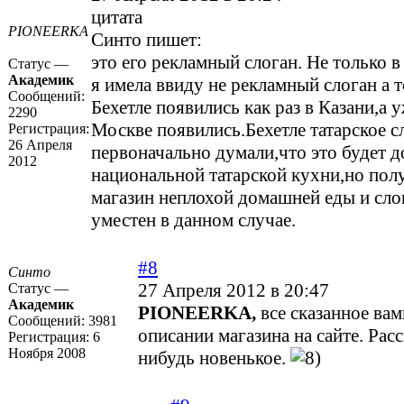
цитата
PIONEERKA
Синто пишет:
это его рекламный слоган. Не только в
Статус —
Академик
я имела ввиду не рекламный слоган а 
Сообщений:
Бехетле появились как раз в Казани,а 
2290
Москве появились.Бехетле татарское с
Регистрация:
26 Апреля
первоначально думали,что это будет 
2012
национальной татарской кухни,но пол
магазин неплохой домашней еды и сло
уместен в данном случае.
#8
Синто
27 Апреля 2012 в 20:47
Статус —
Академик
PIONEERKA,
все сказанное вам
Сообщений:
3981
описании магазина на сайте. Рас
Регистрация:
6
Ноября 2008
нибудь новенькое.