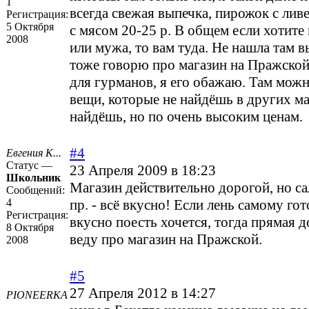
1
всегда свежая выпечка, пирожок с ливе
Регистрация:
5 Октября
с мясом 20-25 р. В общем если хотите
2008
или мужа, то вам туда. Не нашла там в
тоже говорю про магазин на Пражской
для гурманов, я его обажаю. Там можн
вещи, которые не найдёшь в других ма
найдёшь, но по очень высоким ценам.
#4
Евгения К...
Статус —
23 Апреля 2009 в 18:23
Школьник
Магазин действительно дорогой, но са
Сообщений:
4
пр. - всё вкусно! Если лень самому гот
Регистрация:
вкусно поесть хочется, тогда прямая д
8 Октября
веду про магазин на Пражской.
2008
#5
27 Апреля 2012 в 14:27
PIONEERKA