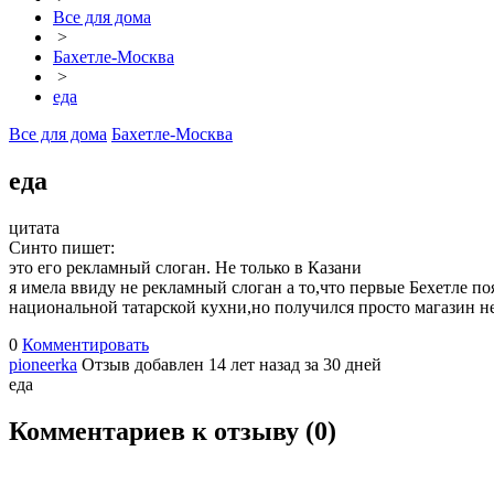
Все для дома
>
Бахетле-Москва
>
еда
Все для дома
Бахетле-Москва
еда
цитата
Синто пишет:
это его рекламный слоган. Не только в Казани
я имела ввиду не рекламный слоган а то,что первые Бехетле по
национальной татарской кухни,но получился просто магазин н
0
Комментировать
pioneerka
Отзыв добавлен 14 лет назад
за 30 дней
еда
Комментариев к отзыву (
0
)