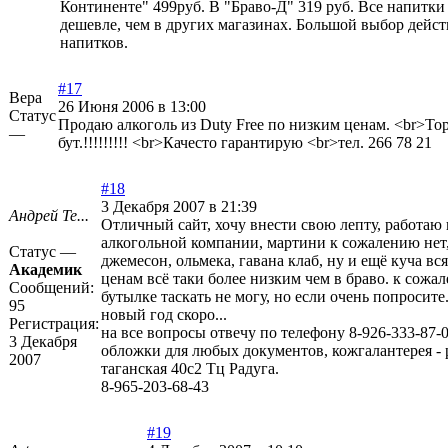
Континенте" 499руб. В "Браво-Д" 319 руб. Все напитки
дешевле, чем в других магазинах. Большой выбор дейс
напитков.
#17
Вера
26 Июня 2006 в 13:00
Статус
Продаю алкоголь из Duty Free по низким ценам. <br>То
—
бут.!!!!!!!!! <br>Качесто гарантирую <br>тел. 266 78 21
#18
3 Декабря 2007 в 21:39
Андрей Те...
Отличный сайт, хочу внести свою лепту, работаю
алкогольной компании, мартини к сожалению нет, 
Статус —
джемесон, ольмека, гавана клаб, ну и ещё куча в
Академик
ценам всё таки более низким чем в браво. к сожа
Сообщений:
бутылке таскать не могу, но если очень попросите.
95
новый год скоро...
Регистрация:
на все вопросы отвечу по телефону 8-926-333-87-
3 Декабря
обложки для любых документов, кожгалантерея - 
2007
таганская 40с2 Тц Радуга.
8-965-203-68-43
#19