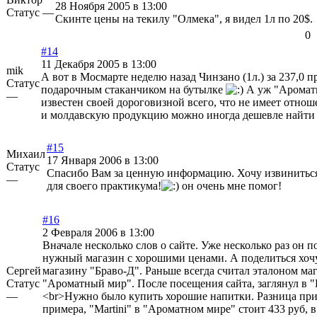
28 Ноября 2005 в 13:00
Статус —
Скинте цены на текилу "Олмека", я видел 1л по 20$.
0
#14
11 Декабря 2005 в 13:00
mik
А вот в Мосмарте неделю назад Чинзано (1л.) за 237,0 п
Статус
подарочным стаканчиком на бутылке
А уж "Аромат
—
известен своей дороговизной всего, что не имеет отно
и молдавскую продукцию можно иногда дешевле найти в
#15
Михаил
17 Января 2006 в 13:00
Статус
Спасибо Вам за ценную информацию. Хочу извиниться
—
для своего практикума!
он очень мне помог!
#16
2 Февраля 2006 в 13:00
Вначале несколько слов о сайте. Уже несколько раз он 
нужный магазин с хорошими ценами. А поделиться хо
Сергей
магазину "Браво-Д". Раньше всегда считал эталоном ма
Статус
"Ароматный мир". После посещения сайта, заглянул в "
—
<br>Нужно было купить хорошие напитки. Разница при
примера, "Martini" в "Ароматном мире" стоит 433 руб, 