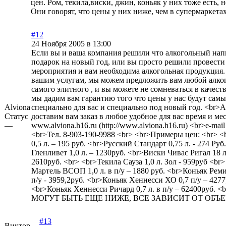
цен. Ром, текила,виски, джин, коньяк у них тоже есть, н
Они говорят, что цены у них ниже, чем в супермаркетах
#12
24 Ноября 2005 в 13:00
Если вы и ваша компания решили что алкогольный нап
подарок на новый год, или вы просто решили провести 
мероприятия и вам необходима алкогольная продукция.
вашим услугам, мы можем предложить вам любой алког
самого элитного , и вы можете не сомневаться в качест
мы дадим вам гарантию того что цены у нас будут самые
Alviona
специально для вас и специально под новый год. <br>
Статус
доставим вам заказ в любое удобное для вас время и ме
—
www.alviona.h16.ru (http://www.alviona.h16.ru)
<br>e-mail
<br>Тел. 8-903-190-9988 <br> <br>Примеры цен: <br> 
0,5 л. – 195 руб. <br>Русский Стандарт 0,75 л. - 274 Ру
Гленливет 1,0 л. – 1230руб. <br>Виски Чивас Ригал 18 ле
2610руб. <br> <br>Текила Сауза 1,0 л. Зол - 959руб <br
Мартель ВСОП 1,0 л. в п/у – 1880 руб. <br>Коньяк Рем
п/у - 3959,2руб. <br>Коньяк Хеннесси ХО 0,7 п/у – 4277
<br>Коньяк Хеннесси Ричард 0,7 л. в п/у – 62400руб.
МОГУТ БЫТЬ ЕЩЕ НИЖЕ, ВСЕ ЗАВИСИТ ОТ ОБЪ
#13
Виктор