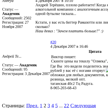
Astreya
4 Декабря 2007 в 10:10
Андрей Терёшин, пллохо работаете! Когда я
Статус —
алкогольной компании с аналогичным ассо
Академик
одной бутылке таскала...
Сообщений:
2502
Регистрация:
27
Кстати, у вас есть биттер Рамазотти или л
Ноября 2007
сколько?
Наш девиз : "Зачем платить больше?" :)
#20
4 Декабря 2007 в 16:46
Цитата
Андрей Те...
Виктор пишет:
Скинте цены на текилу "Олмека", 
Статус —
Академик
Где Вы это видели поделитесь зна
Сообщений:
95
рублей у вас её с ногами оторвут
Регистрация:
3 Декабря 2007
обложки для любых документов, к
розница, мелкий опт.
таганская 40с2 Тц Радуга.
8-965-203-68-43
Страницы:
Пред.
1
2
3
4
5
...
22
Следующая