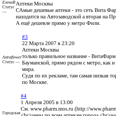
ЕленаВ
Аптеки Москвы
Статус
САмые дешевые аптеки - это сеть Вита Фар
—
находится на Автозаводской а вторая на П
А ещё дешевле прямо у метро Фили.
#3
22 Марта 2007 в 23:20
Аптеки Москвы
только правильное название - ВитаФарм.
Astraflower
Статус —
Бауманской, прямо рядом с метро, как и
мира.
Судя по их рекламе, там самая низкая то
по Москве.
#4
1 Апреля 2005 в 13:00
См.
www.pharm.mos.ru (http://www.pharm
Городская
<br>цены по всем аптекам города <br>н