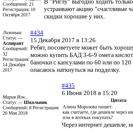
В "Риглу" выгодно ходить только
Сообщений:
21
устраивают акцию "счастливые ч
Регистрация:
10
Октября 2017
скидки хорошие у них.
#434
Лизонька
Статус —
15 Декабря 2017 в 13:26
Аспирант
Ребят, посоветуете может быть хорош
Сообщений:
32
можно купить БАД 3-6-9 омега кислот
Регистрация:
баночки с капсулами по 60 или по 120
14 Декабря
опасаюсь наткнуться на подделку.
2017
#435
6 Июня 2018 в 15:20
Мария Игн...
Цитата
Статус —
Школьник
Алина Морозова пишет:
Сообщений:
8
Регистрация:
как считаете, где дешевле через и
26 Мая 2018
или в аптеках покупать?
Через интернет дешевле, 