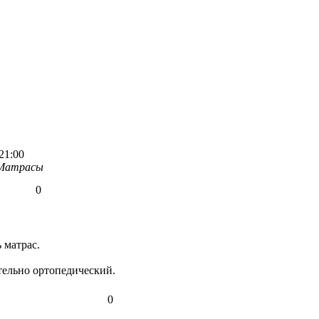
21:00
Матрасы
0
 матрас.
тельно ортопедический.
0