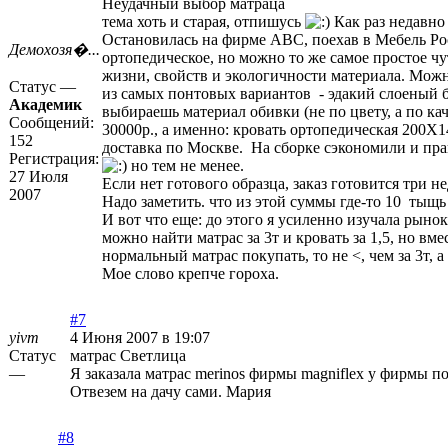
Неудачный выбор матраца
тема хоть и старая, отпишусь
Как раз недавно
Остановилась на фирме ABC, поехав в Мебель Росс
Демохозя�...
ортопедическое, но можно то же самое простое ч
жизни, свойств и экологичности материала. Можно
Статус —
из самых понтовых вариантов - эдакий слоеный бу
Академик
выбираешь материал обивки (не по цвету, а по кач
Сообщений:
30000р., а именно: кровать ортопедическая 200X
152
доставка по Москве. На сборке сэкономили и пра
Регистрация:
но тем не менее.
27 Июля
Если нет готового образца, заказ готовится три не
2007
Надо заметить. что из этой суммы где-то 10 тыщь 
И вот что еще: до этого я усиленно изучала рынок
можно найти матрас за 3т и кровать за 1,5, но в
нормальный матрас покупать, то не <, чем за 3т, а
Мое слово крепче гороха.
#7
yivm
4 Июня 2007 в 19:07
Статус
матрас Светлица
—
Я заказала матрас merinos фирмы magniflex у фирмы по
Отвезем на дачу сами. Мария
#8