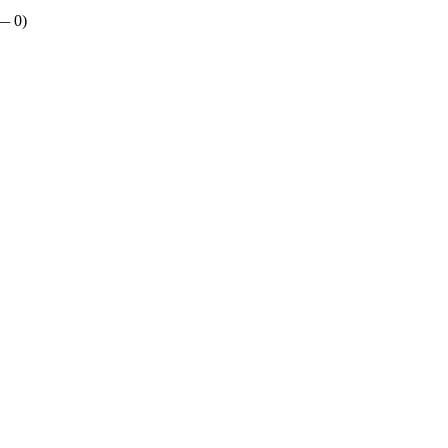
 —
0
)