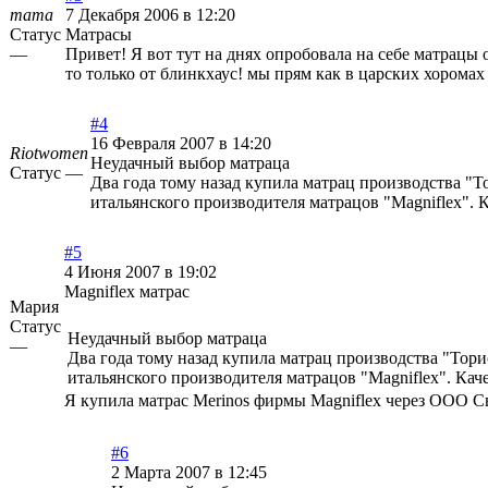
mama
7 Декабря 2006 в 12:20
Статус
Матрасы
—
Привет! Я вот тут на днях опробовала на себе матрацы
то только от блинкхаус! мы прям как в царских хоромах
#4
16 Февраля 2007 в 14:20
Riotwomen
Неудачный выбор матраца
Статус —
Два года тому назад купила матрац производства "Тор
итальянского производителя матрацов "Magniflex". 
#5
4 Июня 2007 в 19:02
Magniflex матрас
Мария
Статус
Неудачный выбор матраца
—
Два года тому назад купила матрац производства "Торис"
итальянского производителя матрацов "Magniflex". Кач
Я купила матрас Merinos фирмы Magniflex через ООО С
#6
2 Марта 2007 в 12:45