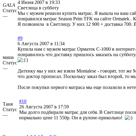
4 Июня 2007 в 19:33
GALA
Светлица в субботу
Статус
Мы с мужем решили купить матрас. Я вышла на ваш сайт
—
понравился матрас Season Prim TFK на сайте Ormatek . К
Я позвонила в Светлицу. У них 12 900 + доставка 700. 
#9
6 Августа 2007 в 11:34
Купила нам с мужем матрас Орматек С-1000 в интернет-м
понравилось что доставку пришлось заказать на субботу
маша
Статус
—
Дитенку мы у них же взяли Montalese - говорят, тот ж
что доктор прописал. Поскольку заказ был второй, то 
После покупки первого матраса мы еще полазили в нете
#10
Таня
26 Августа 2007 в 17:59
Статус
Мы долго подбирали матрас для себя. В Светлице посо
—
нормально цене 11 550р. Он в рулоне-прикольно!