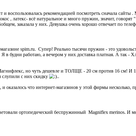
 и воспользовалась рекомендацией посмотреть сначала сайты . 
окос , латекс- всё натуральное и много пружин, значит, говорят 
Вобщем, заказала у них. Девушка очень хорошо отвечает по телеф
агазине spim.ru. Супер! Реально тысячи пружин - это удовольст
. Я в будни работаю, а вечером у них доставка платная. А так 
е Магнифлекс, но чуть дешевле и ТОЛЩЕ - 20 см против 16 см! И
мы слупили с них скидку
..
, и оказалось что интернет-магазинов у этой фирмы несколько, 
ветовали ортопедический беспружинный Magniflex merinos. И м