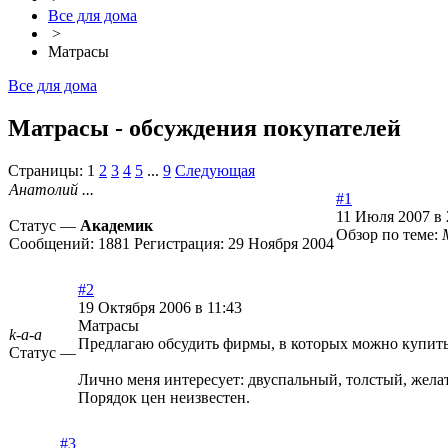
Все для дома
>
Матрасы
Все для дома
Матрасы - обсуждения покупателей
Страницы:
1
2
3
4
5
...
9
Следующая
Анатолий ...
#1
11 Июля 2007 в 
Статус —
Академик
Обзор по теме:
Сообщений:
1881
Регистрация:
29 Ноября 2004
#2
19 Октября 2006 в 11:43
Матрасы
k-a-a
Предлагаю обсудить фирмы, в которых можно купить
Статус —
Лично меня интересует: двуспальный, толстый, жела
Порядок цен неизвестен.
#3