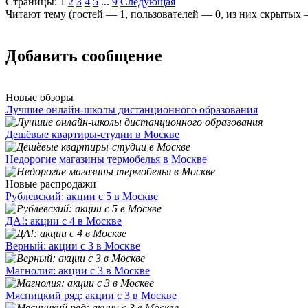
Страницы:
1
2
3
4
5
...
9
Следующая
Читают тему (гостей —
1
, пользователей —
0
, из них скрытых
Добавить сообщение
Новые обзоры
Лучшие онлайн-школы дистанционного образования
Дешёвые квартиры-студии в Москве
Недорогие магазины термобелья в Москве
Новые распродажи
Рублевский: акции с 5 в Москве
ДА!: акции с 4 в Москве
Верный: акции с 3 в Москве
Магнолия: акции с 3 в Москве
Мясницкий ряд: акции с 3 в Москве