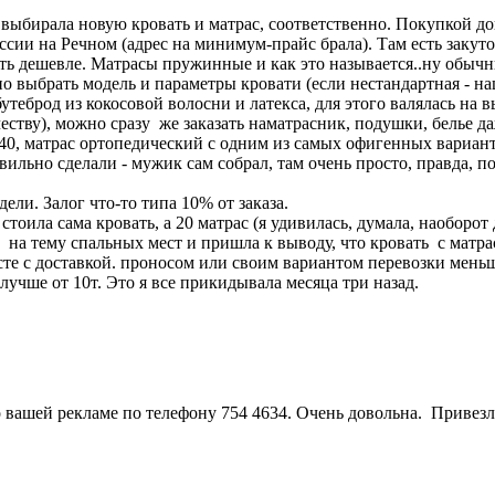
 выбирала новую кровать и матрас, соответственно. Покупкой до
ии на Речном (адрес на минимум-прайс брала). Там есть закуток
уть дешевле. Матрасы пружинные и как это называется..ну обычн
 выбрать модель и параметры кровати (если нестандартная - нац
теброд из кокосовой волосни и латекса, для этого валялась на 
еству), можно сразу же заказать наматрасник, подушки, белье да
140, матрас ортопедический с одним из самых офигенных вариан
вильно сделали - мужик сам собрал, там очень просто, правда, 
дели. Залог что-то типа 10% от заказа.
стоила сама кровать, а 20 матрас (я удивилась, думала, наоборот
 на тему спальных мест и пришла к выводу, что кровать с матрас
месте с доставкой. проносом или своим вариантом перевозки мень
 лучше от 10т. Это я все прикидывала месяца три назад.
 вашей рекламе по телефону 754 4634. Очень довольна. Привезли