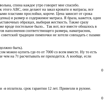
вольна, спина каждое утро говорит мне спасибо.
 этого АВС, они делают на заказ кровати и матрасы, все
ыми пластами прослойки, короче. Цена зависит от срока
енка) и размер и содержимое матраса. Я брала, кажется, один
выставочных образцах, выбирая жесткость. Также сразу
же вроде постельное было.. Так вот, все вместе обошлось в
тов наполнения соответствющего размера, наматрасник,
по советский традиции пимпочки не хотели совпадать с пазами
 должно быть).
ом можно купить где-то от 7000 со всем вместе. Ну то есть
ше чем на 7т расчитывать не приходится. А вообще, если
0
 -я оплатила. срок гарантии 12 лет. Привезли в рулоне.
0