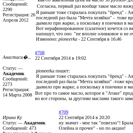
Сообщений:
Согласна, первый раз вообще такое масло вижу
2290
Я раньше тоже старалась покупать "бренд" - А
Регистрация:
26
последний раз была "Мечта хозяйки" - тоже вр
Апреля 2012
дымило при жарке, а поскольку я пончики в м
Вот нерафинированное (салатное) хочется со в
напишут, что оно "не вполне оливковое и не о
Изменено:
pioneerka
-
22 Сентября в 16:46
#708
Анастаси�...
22 Сентября 2014 в 19:02
Статус —
pioneerka пишет:
Академик
Я раньше тоже старалась покупать "бренд" - А
Сообщений:
последний раз была "Мечта хозяйки" -тоже вро
2273
дымило при жарке, а поскольку я пончики в м
Регистрация:
Вот про то самое масло, которое в "Атаке" про
14 Марта 2008
во все стороны, за другими маслами такого зам
#709
Ирина Ку
22 Сентября 2014 в 20:20
Статус —
Академик
ну значит - мне так "повезло"! Бра
Сообщений:
473
Олейна и прочее" - но по акции!