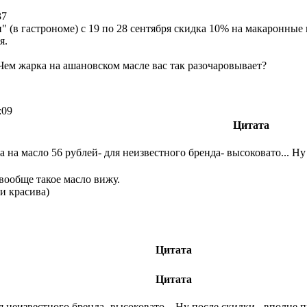
37
 (в гастрономе) с 19 по 28 сентября скидка 10% на макаронные 
я.
Чем жарка на ашановском масле вас так разочаровывает?
:09
Цитата
на на масло 56 рублей- для неизвестного бренда- высоковато... Н
вообще такое масло вижу.
и красива)
Цитата
Цитата
ля неизвестного бренда- высоковато... Ну после скидки - вполне