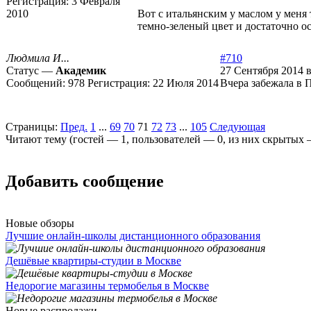
Регистрация:
3 Февраля
2010
Вот с итальянским у маслом у меня 
темно-зеленый цвет и достаточно ос
Людмила И...
#710
Статус —
Академик
27 Сентября 2014 в
Сообщений:
978
Регистрация:
22 Июля 2014
Вчера забежала в П
Страницы:
Пред.
1
...
69
70
71
72
73
...
105
Следующая
Читают тему (гостей —
1
, пользователей —
0
, из них скрытых
Добавить сообщение
Новые обзоры
Лучшие онлайн-школы дистанционного образования
Дешёвые квартиры-студии в Москве
Недорогие магазины термобелья в Москве
Новые распродажи