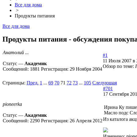
Все для дома
>
Продукты питания
Все для дома
Продукты питания - обсуждения покупа
Анатолий ...
#1
11 Июля 2007 в 
Статус —
Академик
Обзор по теме:
Сообщений:
1881
Регистрация:
29 Ноября 2004
Страницы:
Пред.
1
...
69
70
71
72
73
...
105
Следующая
#701
17 Сентября 201
pioneerka
Ирина Ку пише
Масло подс Слоб
Статус —
Академик
Из каталога ак
Сообщений:
2290
Регистрация:
26 Апреля 2012
Изменено:
pione