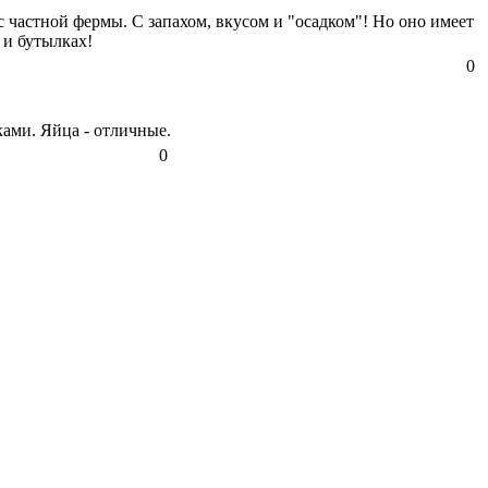
с частной фермы. С запахом, вкусом и "осадком"! Но оно имеет
 и бутылках!
0
йками. Яйца - отличные.
0