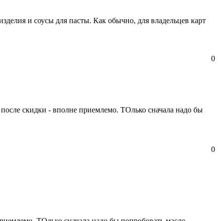
изделия и соусы для пасты. Как обычно, для владельцев карт
0
у после скидки - вполне приемлемо. ТОлько сначала надо бы
0
 приемлемо. ТОлько сначала надо бы попробовать масло.