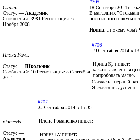
#705
Синто
18 Сентября 2014 в 16:
Статус —
Академик
В магазинах "Стокманн"
Сообщений:
3981
Регистрация:
6
постоянного покупател
Ноября 2008
Ирина,
а почему увы? 
#706
19 Сентября 2014 в 13
Илона Ром...
Ирина Ку пишет:
Статус —
Школьник
как-то заявленная це
Сообщений:
10
Регистрация:
8 Сентября
попробовать масло.
2014
Согласна, первый раз 
Я счастлива, успешна 
#707
22 Сентября 2014 в 15:05
Илона Романенко пишет:
pioneerka
Статус —
Ирина Ку пишет:
Академик
как-то заявленная цена на масло 56 рублей- д