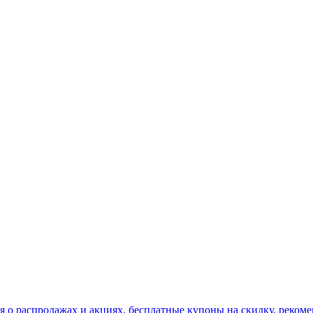
я о распродажах и акциях, бесплатные купоны на скидку, рекоме