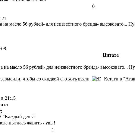
0
:21
на на масло 56 рублей- для неизвестного бренда- высоковато... Н
:08
Цитата
на на масло 56 рублей- для неизвестного бренда- высоковато... 
завысили, чтобы со скидкой его хоть взяли.
Кстати в "Атак
 в 21:15
ата
:
й "Каждый день"
асле пытлась жарить - увы!
1