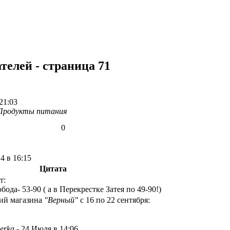
телей - страница 71
21:03
Продукты питания
0
4 в 16:15
Цитата
т:
ода- 53-90 ( а в Перекрестке Затея по 49-90!)
ций магазина
"Верный"
с 16 по 22 сентября:
erka
-
24 Июля в 14:06