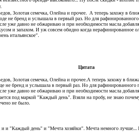
.
ведов, Золотая семечка, Олейна и прочее. А теперь захожу в бли
оде не бренд и услышала в первый раз. Но для рафинированного
асле уже давно не обжариваю и при необходимости масла добавля
кусом и запахом. И уж совсем обидно когда нерафинированное ол
чень итальянское".
Цитата
ведов, Золотая семечка, Олейна и прочее.А теперь захожу в ближ
де не бренд и услышала в первый раз. Но для рафинированного 
асле уже давно не обжариваю и при необходимости масла добавля
дается под маркой "Каждый день". Взяли на пробу, не знаю почем
ечено не было.
ла и и "Каждый день" и "Мечта хозяйки". Мечта немного лучше... 