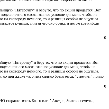
жайщую "Пятерочку" и беру то, что по акции продается. Вот
 подсолнечного масла главное условие для меня, чтобы не
ю на сковороду немного, то и разницы особой не ощутила.
ивковое купишь, считая что оно бренд, а потом где-нибудь
0
айщую "Пятерочку" и беру то, что по акции продается. Вот
подсолнечного масла главное условие для меня, чтобы не
ю на сковороду немного, то и разницы особой не ощутила.
у, но при жарке уж очень сильно брызгается, "стреляет" прямо
0
НО стараюсь взять Благо или " Аведов, Золотая семечка,