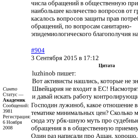
числа обращений в общественную пр
наибольшее количество вопросов от 
касалось вопросов защиты прав потреб
обращений, по вопросам санитарно-
эпидемиологического благополучия нас
#904
3 Сентября 2015 в 17:12
Цитата
luzhinob пишет:
Вот активисты нашлись, которые не зн
Швейцария не входит в ЕС! Насмотря
Синто
Статус —
и давай искать работу контролирующ
Академик
Господин лужиноб, какое отношение вс
Сообщений:
3981
тематике минимальных цен? Сколько 
Регистрация:
сюда эту рбк-шную муть про судебные
6 Ноября
обращения в в общественную приемну
2008
Один раз написали про Ашан, хорошо,