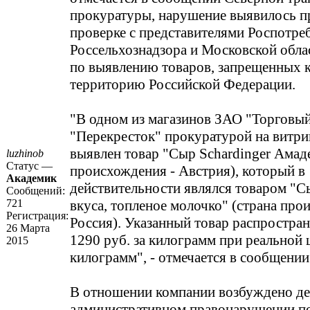
прокуратуры, нарушение выявилось п
проверке с представителями Роспотре
Россельхознадзора и Московской обл
по выявлению товаров, запрещенных к
территорию Российской Федерации.
"В одном из магазинов ЗАО "Торговы
"Перекресток" прокуратурой на витри
выявлен товар "Сыр Schardinger Амаде
luzhinob
Статус —
происхождения - Австрия), который в
Академик
действительности являлся товаром "С
Сообщений:
721
вкуса, топленое молочко" (страна про
Регистрация:
Россия). Указанный товар распростран
26 Марта
1290 руб. за килограмм при реальной ц
2015
килограмм", - отмечается в сообщени
В отношении компании возбуждено де
административном правонарушении по ч