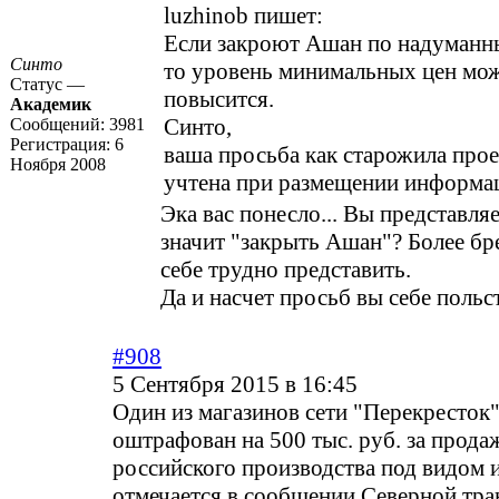
luzhinob пишет:
Если закроют Ашан по надуманн
Синто
то уровень минимальных цен мож
Статус —
повысится.
Академик
Синто,
Сообщений:
3981
Регистрация:
6
ваша просьба как старожила прое
Ноября 2008
учтена при размещении информа
Эка вас понесло... Вы представляе
значит "закрыть Ашан"? Более бр
себе трудно представить.
Да и насчет просьб вы себе поль
#908
5 Сентября 2015 в 16:45
Один из магазинов сети "Перекресток
оштрафован на 500 тыс. руб. за прода
российского производства под видом 
отмечается в сообщении Северной тр