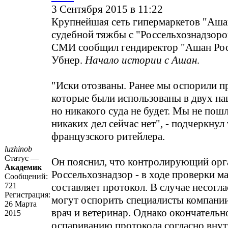
3 Сентября 2015 в 11:22
Крупнейшая сеть гипермаркетов "Ашан
судебной тяжбы с "Россельхознадзоро
СМИ сообщил гендиректор "Ашан Рос
Убнер.
Начало истории с Ашан
.
"Иски отозваны. Ранее мы оспорили п
которые были использованы в двух на
но никакого суда не будет. Мы не пош
никаких дел сейчас нет", - подчеркну
французского ритейлера.
luzhinob
Статус —
Он пояснил, что контролирующий орг
Академик
Россельхознадзор - в ходе проверки м
Сообщений:
721
составляет протокол. В случае несогла
Регистрация:
могут оспорить специалисты компании
26 Марта
врач и ветеринар. Однако окончательн
2015
оспариванию протокола согласно вну