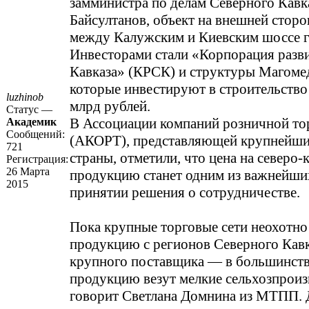
замминистра по делам Северного Кавк
Байсултанов, объект на внешней сто
между Калужским и Киевским шоссе г
Инвесторами стали «Корпорация разв
Кавказа» (КРСК) и структуры Магоме
которые инвестируют в строительство 
luzhinob
млрд рублей.
Статус —
В Ассоциации компаний розничной то
Академик
Сообщений:
(АКОРТ), представляющей крупнейши
721
страны, отметили, что цена на северо-
Регистрация:
26 Марта
продукцию станет одним из важнейши
2015
принятии решения о сотрудничестве.
Пока крупные торговые сети неохотно
продукцию с регионов Северного Кавка
крупного поставщика — в большинств
продукцию везут мелкие сельхозпроиз
говорит Светлана Домнина из МТПП. 