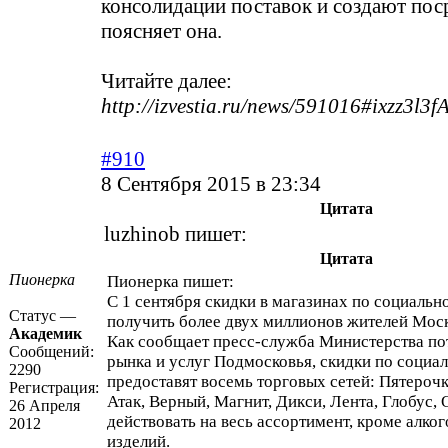
консолидации поставок и создают пос
поясняет она.
Читайте далее:
http://izvestia.ru/news/591016#ixzz3l
#910
8 Сентября 2015 в 23:34
Цитата
luzhinob пишет:
Цитата
Пионерка
Пионерка пишет:
С 1 сентября скидки в магазинах по социальн
Статус —
получить более двух миллионов жителей Моск
Академик
Как сообщает пресс-служба Министерства по
Сообщений:
рынка и услуг Подмосковья, скидки по социа
2290
предоставят восемь торговых сетей: Пятерочк
Регистрация:
Атак, Верный, Магнит, Дикси, Лента, Глобус, 
26 Апреля
действовать на весь ассортимент, кроме алког
2012
изделий.