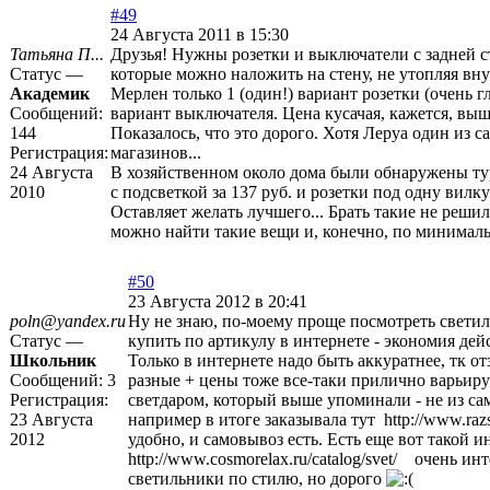
#49
24 Августа 2011 в 15:30
Татьяна П...
Друзья! Нужны розетки и выключатели с задней сте
Статус —
которые можно наложить на стену, не утопляя вну
Академик
Мерлен только 1 (один!) вариант розетки (очень г
Сообщений:
вариант выключателя. Цена кусачая, кажется, выш
144
Показалось, что это дорого. Хотя Леруа один из 
Регистрация:
магазинов...
24 Августа
В хозяйственном около дома были обнаружены т
2010
с подсветкой за 137 руб. и розетки под одну вилку
Оставляет желать лучшего... Брать такие не решила
можно найти такие вещи и, конечно, по минимал
#50
23 Августа 2012 в 20:41
poln@yandex.ru
Ну не знаю, по-моему проще посмотреть светил
Статус —
купить по артикулу в интернете - экономия дей
Школьник
Только в интернете надо быть аккуратнее, тк о
Сообщений:
3
разные + цены тоже все-таки прилично варьиру
Регистрация:
светдаром, который выше упоминали - не из с
23 Августа
например в итоге заказывала тут
http://www.razs
2012
удобно, и самовывоз есть. Есть еще вот такой и
http://www.cosmorelax.ru/catalog/svet/
очень инт
светильники по стилю, но дорого