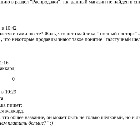
ацию в раздел "Распродажи", т.к. данный магазин не найден в спи
 в 10:42
лстуки сами шьете? Жаль, что нет смайлика " полный восторг" - 
 , что некоторые продавцы знают такое понятие "галстучный шел
1:16
аккард.
0
 в 10:29
та
вка пишет:
ся жаккард.
 - это общее название, он может быть не только шёлковый, но и л
чем платить больше?" :)