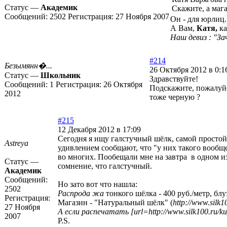
Статус —
Академик
Скажите, а мага
Сообщений:
2502
Регистрация:
27 Ноября 2007
Он - для юрлиц
А Вам,
Катя,
к
Наш девиз : "За
#214
Безымянн�...
26 Октября 2012 в 0:1
Статус —
Школьник
Здравствуйте!
Сообщений:
1
Регистрация:
26 Октября
Подскажите, пожалуйс
2012
тоже черную ?
#215
12 Декабря 2012 в 17:09
Сегодня я ищу галстучный шёлк, самой простой 
Astreya
удивлением сообщают, что "у них такого вообще
во многих. Пообещали мне на завтра в одном из 
Статус —
сомнение, что галстучный.
Академик
Сообщений:
Но зато вот что нашла:
2502
Распрода жа
тонкого шёлка - 400 руб./метр, бл
Регистрация:
Магазин - "Натуральный шёлк" (
http://www.silk
27 Ноября
А если распечатать [url=http://www.silk100.ru/k
2007
P.S.