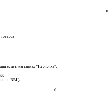
0
 товаров.
кция есть в магазинах "Иголочка".
нас
она на ВВЦ.
0