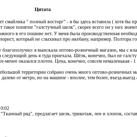
Цитата
ет смайлика " полный восторг" - я бы здесь вставила ( хотя бы 
т такое понятие "галстучный шелк", скорее всего он у них знач
сложного в его пошиве нет. У меня была производственная необхо
флорист, который не слыхивал про икебану, например. Полтора го
е благополучно: я выискала оптово-розничный магазин, мы с вл
 следующий день я туда приехала. Шёлк, конечно, был не галст
ее-менее оказался плотен. Цена, конечно, совсем немаленькая - 
 небольшой территории собрано очень много оптово-розничных м
. далеко от метро, но на машине - вполне, тем более, въезд-выез
 0:02
"Тканный ряд", предлагает шелк, трикотаж, лен и хлопок, соста