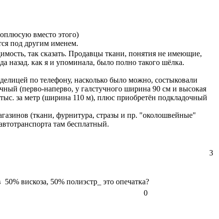
проплюсую вместо этого)
ится под другим именем.
димость, так сказать. Продавцы ткани, понятия не имеющие,
да назад. как я и упоминала, было полно такого шёлка.
аделицей по телефону, насколько было можно, состыковали
учный (перво-наперво, у галстучного ширина 90 см и высокая
1 тыс. за метр (ширина 110 м), плюс приобретён подкладочный
агазинов (ткани, фурнитура, стразы и пр. "околошвейные"
д автотранспорта там бесплатный.
3
в 50% вискоза, 50% полиэстр_ это опечатка?
0