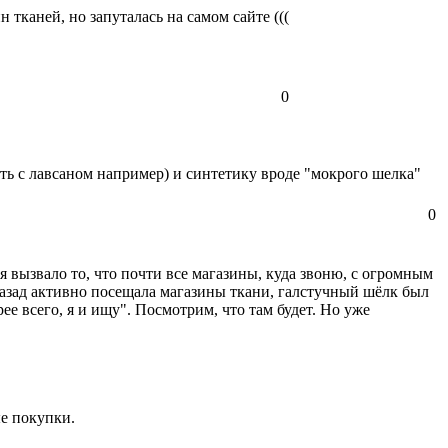
 тканей, но запуталась на самом сайте (((
0
ть с лавсаном например) и синтетику вроде "мокрого шелка"
0
 вызвало то, что почти все магазины, куда звоню, с огромным
 назад активно посещала магазины ткани, галстучный шёлк был
ее всего, я и ищу". Посмотрим, что там будет. Но уже
ые покупки.