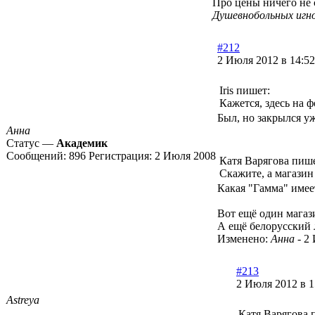
Про цены ничего не 
Душевнобольных игн
#212
2 Июля 2012 в 14:52
Iris пишет:
Кажется, здесь на 
Был, но закрылся уж
Анна
Статус —
Академик
Сообщений:
896
Регистрация:
2 Июля 2008
Катя Варягова пише
Скажите, а магазин 
Какая "Гамма" имеет
Вот ещё один магаз
А ещё белорусский 
Изменено:
Анна
-
2 
#213
2 Июля 2012 в 1
Astreya
Катя Варягова 