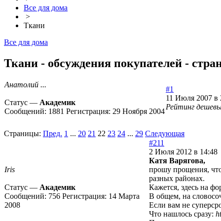
Все для дома
>
Ткани
Все для дома
Ткани - обсуждения покупателей - стра
Анатолий ...
#1
11 Июля 2007 в 
Статус —
Академик
Рейтинг дешевы
Сообщений:
1881
Регистрация:
29 Ноября 2004
Страницы:
Пред.
1
...
20
21
22
23
24
...
29
Следующая
#211
2 Июля 2012 в 14:48
Катя Варягова,
Iris
прошу прощения, что
разных районах.
Статус —
Академик
Кажется, здесь на фо
Сообщений:
756
Регистрация:
14 Марта
В общем, на словосоч
2008
Если вам не суперср
Что нашлось сразу:
h