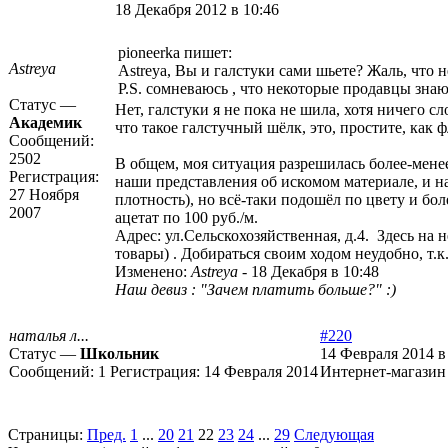
18 Декабря 2012 в 10:46
pioneerka пишет:
Astreya
Astreya, Вы и галстуки сами шьете? Жаль, что н
P.S. сомневаюсь , что некоторые продавцы знаю
Статус —
Нет, галстуки я не пока не шила, хотя ничего 
Академик
что такое галстучный шёлк, это, простите, как 
Сообщений:
2502
В общем, моя ситуация разрешилась более-мене
Регистрация:
наши представления об искомом материале, и на
27 Ноября
плотность), но всё-таки подошёл по цвету и бол
2007
ацетат по 100 руб./м.
Адрес: ул.Сельскохозяйственная, д.4. Здесь на
товары) . Добираться своим ходом неудобно, т.к
Изменено:
Astreya
-
18 Декабря в 10:48
Наш девиз : "Зачем платить больше?" :)
наталья л...
#220
Статус —
Школьник
14 Февраля 2014 в
Сообщений:
1
Регистрация:
14 Февраля 2014
Интернет-магазин 
Страницы:
Пред.
1
...
20
21
22
23
24
...
29
Следующая