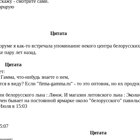
скажу - смотрите сами.
орирую
Цитата
форуме я как-то встречала упоминание некого центра белорусских
е пару лет назад.
Цитата
т:
Гамма, что-нибудь знаете о нем,
ся в виду? Если "firma-gamma.ru" - то это оптовик, но их проду
ин белорусского льна :
Лянок
. И магазин литовского льна :
Эколи
лен бывает на постоянной ярмарке около "белорусского" павиль
Июля в 15:03
5:07
Цитата
пишет: