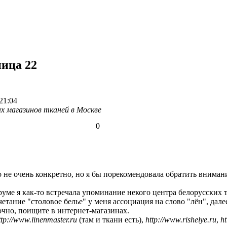
ница 22
21:04
х магазинов тканей в Москве
0
 не очень конкретно, но я бы порекомендовала обратить вниман
руме я как-то встречала упоминание некого центра белорусских 
етание "столовое белье" у меня ассоциация на слово "лён", дале
очно, поищите в интернет-магазинах.
ttp://www.linenmaster.ru
(там и ткани есть),
http://www.rishelye.ru
,
ht