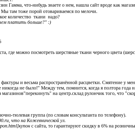
зин Гамма, что-нибудь знаете о нем, нашла сайт вроде как магазин
. Мы там тоже порой отовариваемся по мелочи.
акое количество ткани надо?
чем платить больше?" :)
6
та, где можно посмотреть шерстяные ткани черного цвета (шерс
фактуры и весьма распространённой расцветки. Смятение у меня
 никогда не было!" Между тем, помнится, когда я полтора года
магазинов"перекинуть" на центр.склад рулончик того, что "скор
узочно-тюлевая группа (по словам консультанта по телефону).
100.ru, что на Кожевнической ул.
upon.html]купон
с сайта, то гарантируют скидку в 6% на розничн