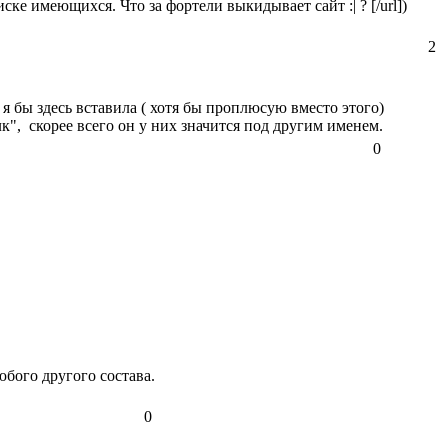
ске имеющихся. Что за фортели выкидывает сайт :| ? [/url])
2
я бы здесь вставила ( хотя бы проплюсую вместо этого)
к", скорее всего он у них значится под другим именем.
0
юбого другого состава.
0