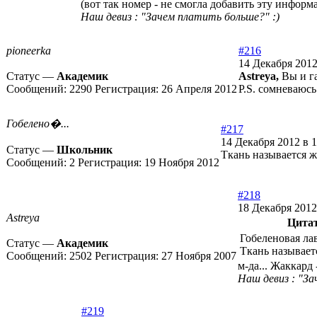
(вот так номер - не смогла добавить эту информ
Наш девиз : "Зачем платить больше?" :)
pioneerka
#216
14 Декабря 2012
Статус —
Академик
Astreya,
Вы и га
Сообщений:
2290
Регистрация:
26 Апреля 2012
P.S. сомневаюсь
Гобелено�...
#217
14 Декабря 2012 в 1
Статус —
Школьник
Ткань называется ж
Сообщений:
2
Регистрация:
19 Ноября 2012
#218
18 Декабря 2012
Astreya
Цита
Гобеленовая ла
Статус —
Академик
Ткань называет
Сообщений:
2502
Регистрация:
27 Ноября 2007
м-да... Жаккард
Наш девиз : "За
#219