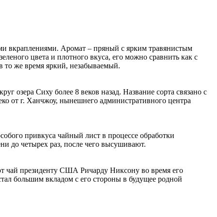
ыми вкраплениями. Аромат – пряный с ярким травянистым
еленого цвета и плотного вкуса, его можно сравнить как с
в то же время яркий, незабываемый.
уг озера Сиху более 8 веков назад. Название сорта связано с
леко от г. Ханчжоу, нынешнего административного центра
собого привкуса чайный лист в процессе обработки
ни до четырех раз, после чего высушивают.
от чай президенту США Ричарду Никсону во время его
 стал большим вкладом с его стороны в будущее родной