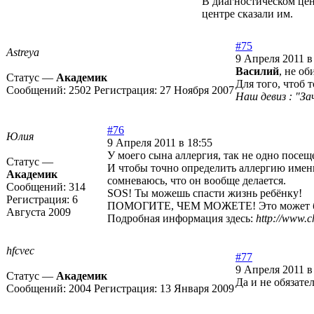
В диагностическом цент
центре сказали им.
#75
Astreya
9 Апреля 2011 в
Василий
, не об
Статус —
Академик
Для того, чтоб 
Сообщений:
2502
Регистрация:
27 Ноября 2007
Наш девиз : "За
#76
Юлия
9 Апреля 2011 в 18:55
У моего сына аллергия, так не одно посещ
Статус —
И чтобы точно определить аллергию именн
Академик
сомневаюсь, что он вообще делается.
Сообщений:
314
SOS! Ты можешь спасти жизнь ребёнку!
Регистрация:
6
ПОМОГИТЕ, ЧЕМ МОЖЕТЕ! Это может быть
Августа 2009
Подробная информация здесь:
http://www.ch
hfcvec
#77
9 Апреля 2011 в
Статус —
Академик
Да и не обязате
Сообщений:
2004
Регистрация:
13 Января 2009