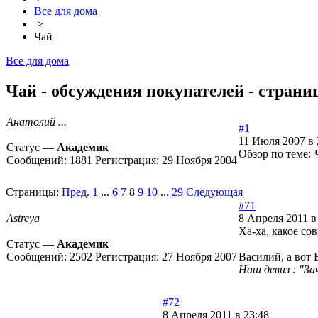
Все для дома
>
Чай
Все для дома
Чай - обсуждения покупателей - страни
Анатолий ...
#1
11 Июля 2007 в 
Статус —
Академик
Обзор по теме:
Сообщений:
1881
Регистрация:
29 Ноября 2004
Страницы:
Пред.
1
...
6
7
8
9
10
...
29
Следующая
#71
Astreya
8 Апреля 2011 в
Ха-ха, какое со
Статус —
Академик
Сообщений:
2502
Регистрация:
27 Ноября 2007
Василий, а вот 
Наш девиз : "За
#72
8 Апреля 2011 в 23:48