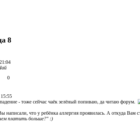
ца 8
21:04
Чай
0
 15:55
впадение - тоже сейчас чаёк зелёный попиваю, да читаю форум.
Вы написали, что у ребёнка аллергия проявилась. А откуда Вам с
чем платить больше?" :)