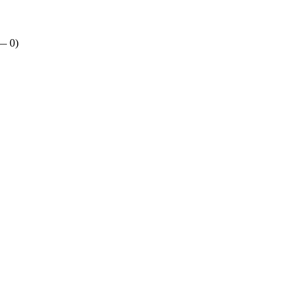
 —
0
)