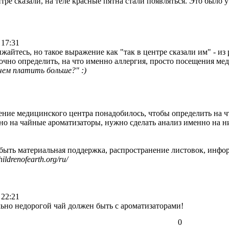
ре сказали, на теле красные пятна стали появляться. Это было 
 17:31
ижайтесь, но такое выражение как "так в центре сказали им" - из 
точно определить, на что именно аллергия, просто посещения ме
чем платить больше?" :)
ение медицинского центра понадобилось, чтобы определить на что
о на чайные ароматизаторы, нужно сделать анализ именно на них
 материальная поддержка, распространение листовок, информ
ildrenofearth.org/ru/
 22:21
льно недорогой чай должен быть с ароматизаторами!
0