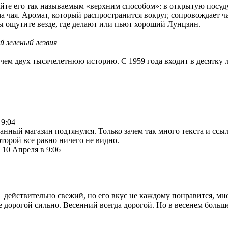
йте его так называемым «верхним способом»: в открытую посуду
а чая. Аромат, который распространится вокруг, сопровождает ча
вы ощутите везде, где делают или пьют хороший Лунцзин.
й зеленый лезвия
 чем двух тысячелетнюю историю. С 1959 года входит в десятку
 9:04
анный магазин подтянулся. Только зачем так много текста и сс
оторой все равно ничего не видно.
-
10 Апреля в 9:06
 действительно свежий, но его вкус не каждому понравится, мне
е дорогой сильно. Весенний всегда дорогой. Но в весенем больше