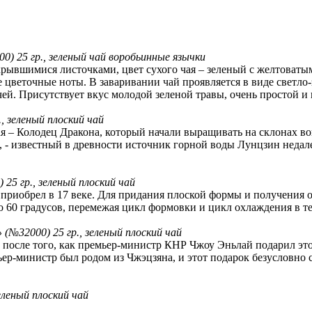
0) 25 гр., зеленый чай воробьинные язычки
скрывшимися листочками, цвет сухого чая – зеленый с желтоват
цветочные ноты. В заваривании чай проявляется в виде светло-з
ей. Присутствует вкус молодой зеленой травы, очень простой и 
, зеленый плоский чай
 – Колодец Дракона, который начали выращивать на склонах вокр
а, - известный в древности источник горной воды Лунцзин неда
25 гр., зеленый плоский чай
приобрел в 17 веке. Для придания плоской формы и получения о
о 60 градусов, перемежая цикл формовки и цикл охлаждения в те
(№32000) 25 гр., зеленый плоский чай
 после того, как премьер-министр КНР Чжоу Эньлай подарил эт
ьер-министр был родом из Чжэцзяна, и этот подарок безусловно
еленый плоский чай