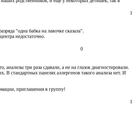
у наших родственников, и ещё у некоторых детишек, так в
1
разряда "одна бабка на лавочке сказала".
дцентра недостаточно.
0
, анализы три раза сдавали, а не на глазок диагностировали.
. В стандартных панелях аллергенов такого анализа нет. И
ации, приглашения в группу!
1