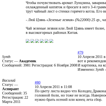
Чтобы почувствовать аромат Лунцзина, заварива
охлажденный кипяток и бросьте в него 3-4 грамм
трут чайный лист о стенки горячего котла. Его 
-
Люй Цзянь «Зеленые лезвия» (№22000) 25 гр., ча
Чай зеленые лезвия или Люй Цзянь имеет более,
в высокогорных районах Китая.
#79
Synth
10 Апреля 2011 в
Статус —
Академик
вот и рекомендов
Сообщений:
3981
Регистрация:
6 Ноября 2008
И картинка, на к
Изменено:
Synth
Василий
#80
Статус —
10 Апреля 2011 в 11:08
Аспирант
По цвету листа видно что Колодец Дракона
Сообщений:
35
головной боли, но тоже не всегда. Наверно
Регистрация:
22
нужно брать осений или конец лета сбор.
Марта 2011