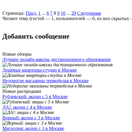
Страницы:
Пред.
1
...
6
7
8
9
10
...
29
Следующая
Читают тему (гостей —
1
, пользователей —
0
, из них скрытых
Добавить сообщение
Новые обзоры
Лучшие онлайн-школы дистанционного образования
Дешёвые квартиры-студии в Москве
Недорогие магазины термобелья в Москве
Новые распродажи
Рублевский: акции с 5 в Москве
ДА!: акции с 4 в Москве
Верный: акции с 3 в Москве
Магнолия: акции с 3 в Москве