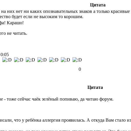
Цитата
ли на них нет ни каких опознавательных знаков а только красивы
чество будет если не высоким то корошим.
фа! Карашо!
го не читать.
 0:05
0
Цитата
ние - тоже сейчас чаёк зелёный попиваю, да читаю форум.
исали, что у ребёнка аллергия проявилась. А откуда Вам стало и