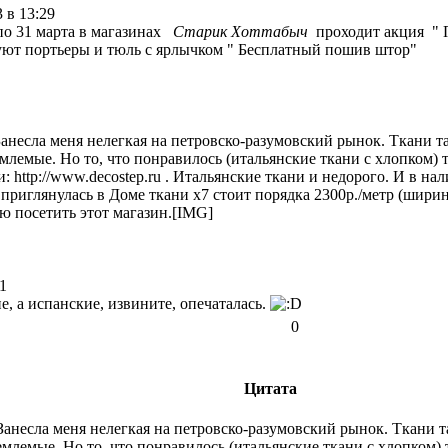
 в 13:29
 по 31 марта в магазинах
Старик Хоттабыч
проходит акция " 
уют портьеры и тюль с ярлычком " Бесплатный пошив штор"
анесла меня нелегкая на петровско-разумовский рынок. Ткани та
емые. Но то, что понравилось (итальянские ткани с хлопком) тол
и:
http://www.decostep.ru
. Итальянские ткани и недорого. И в нал
 приглянулась в Доме ткани х7 стоит порядка 2300р./метр (ширин
ую посетить этот магазин.[IMG]
1
е, а испанские, извините, опечаталась.
0
Цитата
анесла меня нелегкая на петровско-разумовский рынок. Ткани та
лемые. Но то, что понравилось (итальянские ткани с хлопком) то