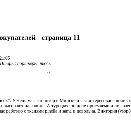
купателей - страница 11
21:05
Шторы: портьеры, тюль
0
исок". У меня магазин штор в Минске и я заинтересована вновых
ы выгорают на солнце. А турецкое по цене приемлемо и по качес
ас работаю с тканями pinella и sama и довольна. Виктория (vsop