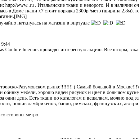
ли:
http://www..ru
. Итальянские ткани и недорого. И в наличии оч
лась в Доме ткани х7 стоит порядка 2300р./метр (ширина 2,8м), т
агазин.[IMG]
случайно наткнулась на магазин в виртуале
 9:44
s Couture Interiors проводят интересную акцию. Все шторы, зака
овско-Разумовском рынке!!!!!!!! ( Самый большой в Москве!!!
 обивку мебели, хорошо виден рисунок и цвет в большом куске.
за один день. Есть ткани по каталогам и вешалкам, можно под за
ти, пошив ламбрикенов, бандо, римских, французских, австрий
 со стороны метро.