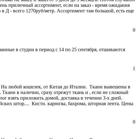
ень приличный ассортимент, если на заказ - время ожидания
о в Д - всего 1270руб/метр. Ассортимент там большой, есть еще
0
занные в студии в период c 14 по 25 сентября, отшиваются
1
) На любой кошелек, от Китая до Италии. Ткани вывешены в
 Ткани в наличии, сразу отрежут ткань и , если не сложный
лог взять приложить домой, доставка в течении 3-х дней.
ских штор.... Кисти. карнизы, бахрома, шторная лента. Цены
0