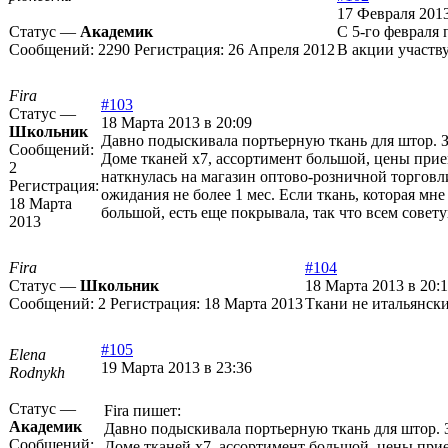
17 Февраля 2013
Статус —
Академик
С 5-го февраля
Сообщений:
2290
Регистрация:
26 Апреля 2012
В акции участв
Fira
#103
Статус —
18 Марта 2013 в 20:09
Школьник
Давно подыскивала портьерную ткань для штор. З
Сообщений:
Доме тканей х7, ассортимент большой, цены приемл
2
наткнулась на магазин оптово-розничной торговл
Регистрация:
ожидания не более 1 мес. Если ткань, которая мне
18 Марта
большой, есть еще покрывала, так что всем совет
2013
Fira
#104
Статус —
Школьник
18 Марта 2013 в 20:1
Сообщений:
2
Регистрация:
18 Марта 2013
Ткани не итальянски
#105
Elena
19 Марта 2013 в 23:36
Rodnykh
Статус —
Fira пишет:
Академик
Давно подыскивала портьерную ткань для штор. З
Сообщений:
Доме тканей х7, ассортимент большой, цены прием