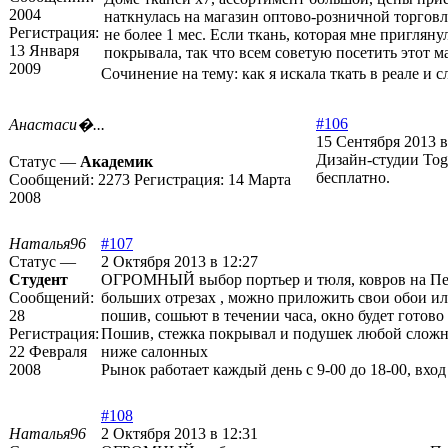
2004
наткнулась на магазин оптово-розничной торгов
Регистрация:
не более 1 мес. Если ткань, которая мне пригляну
13 Января
покрывала, так что всем советую посетить этот м
2009
Сочинение на тему: как я искала ткать в реале и 
#106
Анастаси�...
15 Сентября 2013 в
Дизайн-студии Toga
Статус —
Академик
бесплатно.
Сообщений:
2273
Регистрация:
14 Марта
2008
Наталья96
#107
Статус —
2 Октября 2013 в 12:27
Студент
ОГРОМНЫЙ выбор портьер и тюля, ковров на Петр
Сообщений:
больших отрезах , можно приложить свои обои или
28
пошив, сошьют в течении часа, окно будет готово 
Регистрация:
Пошив, стежка покрывал и подушек любой сложнос
22 Февраля
ниже салонных
2008
Рынок работает каждый день с 9-00 до 18-00, вход
#108
Наталья96
2 Октября 2013 в 12:31