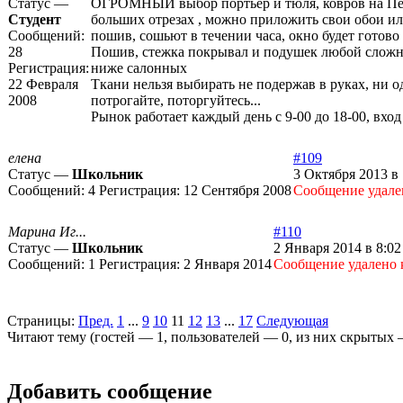
Статус —
ОГРОМНЫЙ выбор портьер и тюля, ковров на Петр
Студент
больших отрезах , можно приложить свои обои или
Сообщений:
пошив, сошьют в течении часа, окно будет готово 
28
Пошив, стежка покрывал и подушек любой сложнос
Регистрация:
ниже салонных
22 Февраля
Ткани нельзя выбирать не подержав в руках, ни о
2008
потрогайте, поторгуйтесь...
Рынок работает каждый день с 9-00 до 18-00, вход
елена
#109
Статус —
Школьник
3 Октября 2013 в 
Сообщений:
4
Регистрация:
12 Сентября 2008
Cообщение удале
Марина Иг...
#110
Статус —
Школьник
2 Января 2014 в 8:02
Сообщений:
1
Регистрация:
2 Января 2014
Cообщение удалено 
Страницы:
Пред.
1
...
9
10
11
12
13
...
17
Следующая
Читают тему (гостей —
1
, пользователей —
0
, из них скрытых
Добавить сообщение