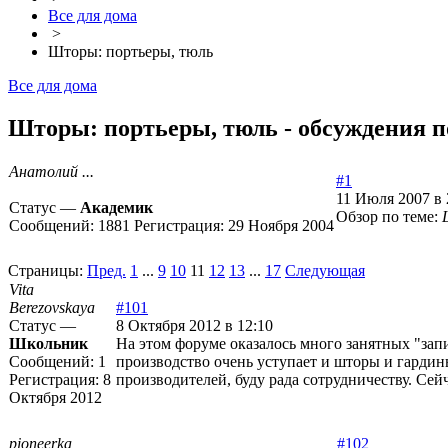
Все для дома
>
Шторы: портьеры, тюль
Все для дома
Шторы: портьеры, тюль - обсуждения по
Анатолий ...
#1
11 Июля 2007 в 
Статус —
Академик
Обзор по теме:
Сообщений:
1881
Регистрация:
29 Ноября 2004
Страницы:
Пред.
1
...
9
10
11
12
13
...
17
Следующая
Vita
Berezovskaya
#101
Статус —
8 Октября 2012 в 12:10
Школьник
На этом форуме оказалось много занятных "зап
Сообщений:
1
производство очень уступает и шторы и гардин
Регистрация:
8
производителей, буду рада сотрудничеству. Сейч
Октября 2012
pioneerka
#102