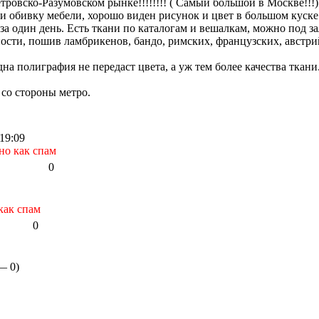
овско-Разумовском рынке!!!!!!!! ( Самый большой в Москве!!!
 обивку мебели, хорошо виден рисунок и цвет в большом куске.
за один день. Есть ткани по каталогам и вешалкам, можно под за
ти, пошив ламбрикенов, бандо, римских, французских, австрий
дна полиграфия не передаст цвета, а уж тем более качества ткан
 со стороны метро.
19:09
но как спам
0
как спам
0
 —
0
)