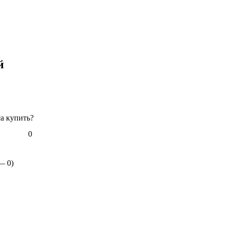
й
са купить?
0
 —
0
)