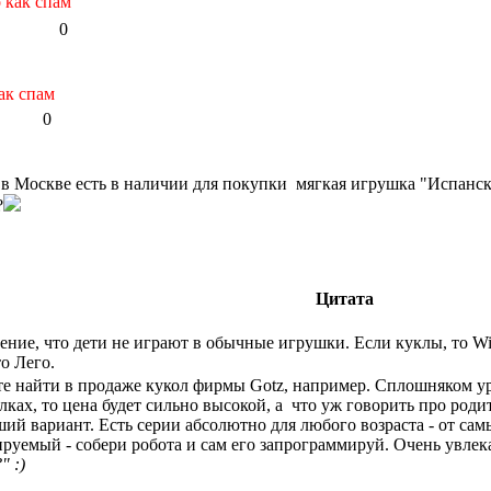
 как спам
0
ак спам
0
 в Москве есть в наличии для покупки мягкая игрушка "Испанск
?
Цитата
ение, что дети не играют в обычные игрушки. Если куклы, то Wi
о Лего.
 найти в продаже кукол фирмы Gotz, например. Сплошняком уродц
олках, то цена будет сильно высокой, а что уж говорить про род
ший вариант. Есть серии абсолютно для любого возраста - от са
уемый - собери робота и сам его запрограммируй. Очень увлека
" :)