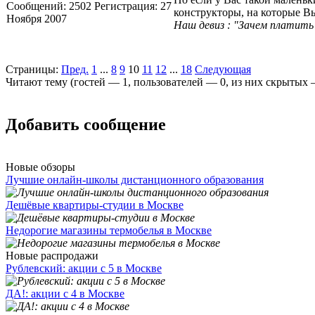
Сообщений:
2502
Регистрация:
27
конструкторы, на которые В
Ноября 2007
Наш девиз : "Зачем платить 
Страницы:
Пред.
1
...
8
9
10
11
12
...
18
Следующая
Читают тему (гостей —
1
, пользователей —
0
, из них скрытых
Добавить сообщение
Новые обзоры
Лучшие онлайн-школы дистанционного образования
Дешёвые квартиры-студии в Москве
Недорогие магазины термобелья в Москве
Новые распродажи
Рублевский: акции с 5 в Москве
ДА!: акции с 4 в Москве