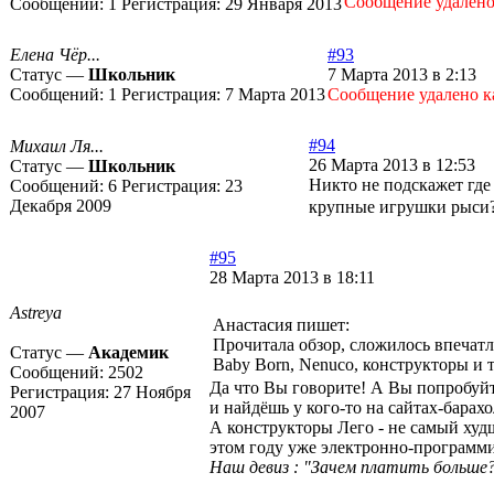
Cообщение удалено
Сообщений:
1
Регистрация:
29 Января 2013
Елена Чёр...
#93
Статус —
Школьник
7 Марта 2013 в 2:13
Сообщений:
1
Регистрация:
7 Марта 2013
Cообщение удалено к
#94
Михаил Ля...
26 Марта 2013 в 12:53
Статус —
Школьник
Никто не подскажет где
Сообщений:
6
Регистрация:
23
Декабря 2009
крупные игрушки рыси
#95
28 Марта 2013 в 18:11
Astreya
Анастасия пишет:
Прочитала обзор, сложилось впечатл
Статус —
Академик
Baby Born, Nenuco, конструкторы и т
Сообщений:
2502
Да что Вы говорите! А Вы попробуйте
Регистрация:
27 Ноября
и найдёшь у кого-то на сайтах-барах
2007
А конструкторы Лего - не самый худ
этом году уже электронно-программир
Наш девиз : "Зачем платить больше?