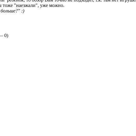
ы тоже "наезжали", уже можно.
больше?" :)
 —
0
)