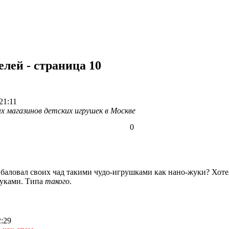
лей - страница 10
21:11
х магазинов детских игрушек в Москве
0
 баловал своих чад такими чудо-игрушками как нано-жуки? Хоте
жуками. Типа
такого
.
2:29