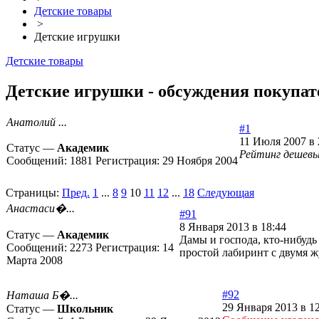
Детские товары
>
Детские игрушки
Детские товары
Детские игрушки - обсуждения покупате
Анатолий ...
#1
11 Июля 2007 в 
Статус —
Академик
Рейтинг дешевы
Сообщений:
1881
Регистрация:
29 Ноября 2004
Страницы:
Пред.
1
...
8
9
10
11
12
...
18
Следующая
Анастаси�...
#91
8 Января 2013 в 18:44
Статус —
Академик
Дамы и господа, кто-нибудь
Сообщений:
2273
Регистрация:
14
простой лабиринт с двумя 
Марта 2008
#92
Наташа Б�...
29 Января 2013 в 1
Статус —
Школьник