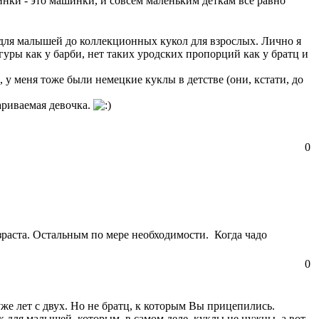
инки - это машинки, и совсем маленьким деткам все равно
л для малышей до коллекционных кукол для взрослых. Лично я
гуры как у барби, нет таких уродских пропорций как у братц и
 у меня тоже были немецкие куклы в детстве (они, кстати, до
дариваемая девочка.
0
зраста. Остальным по мере необходимости. Когда чадо
0
же лет с двух. Но не братц, к которым Вы прицепились.
ек для малышей, которым, в самом деле, куклы не нужны, а вот