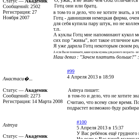
О, ужас, я не знаю чем Gotz отличается
Статус —
Академик
Готц они или братц.
Сообщений:
2502
Регистрация:
27
в том-то и дело, что не хотите знать, а
Ноября 2007
Готц - давнишняя немецкая фирма, очен
для себя купила пару штук, но не колл
т.п.
А куклы Готц мне напоминают кукол мое
сих пор "живы", вот такое отличное кач
Я уже дарила Готц некоторым своим родс
А если Вы не понимаете, какие куклы нужны для разного возраста - н
Наш девиз : "Зачем платить больше?" :
#99
4 Апреля 2013 в 18:59
Анастаси�...
Статус —
Академик
Astreya пишет:
Сообщений:
2273
в том-то и дело, что не хотите з
Регистрация:
14 Марта 2008
Считаю, что всему свое время. П
подрастет возможно буду разбират
#100
Astreya
5 Апреля 2013 в 15:37
У Вас ребёнок ещё грудного 
Статус —
Академик
Но если у Вас такой маленьк