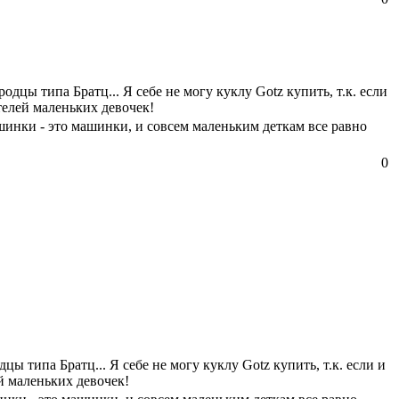
цы типа Братц... Я себе не могу куклу Gotz купить, т.к. если
ителей маленьких девочек!
шинки - это машинки, и совсем маленьким деткам все равно
0
 типа Братц... Я себе не могу куклу Gotz купить, т.к. если и
ей маленьких девочек!