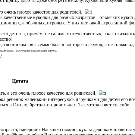
 от Братц.
И даже смотреть не хочу. Куклы есть куклы, маш
 это очень плохое качество для родителей.
ь качественные куколки для разных возрастов - от мягких куко
екционных, а обычных, игровых. У них нет такой агрессивной фи
го детства, причём, не галимых отечественных, а как оказалось,
ество).
твенникам - вся семья была в восторге от кукол, а не только о
е поленитесь, просмотрите информацию в инете.
)
Цитата
нать, а это очень плохое качество для родителей.
ока ребенок маленький интересуюсь игрушками для детей его во
ься в Готцах, братцах и прочих -цах. Так что за совет спасибо.
возраста, наверное? Насколко помню, куклы девочкам нравятся у
ий ребёнок, то обзор Вам точно не подходит, т.к. там нет игруш