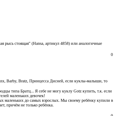
ая рысь стоящая" (Hansa, артикул 4858) или аналогичные
0
nx, Barby, Bratz, Принцесса Дисней, если куклы-малыши, то
ы типа Братц... Я себе не могу куклу Gotz купить, т.к. если
ителей маленьких девочек!
мых маленьких до самых взрослых. Мы своему ребёнку купили в
ет, причём не только ребёнка.
0