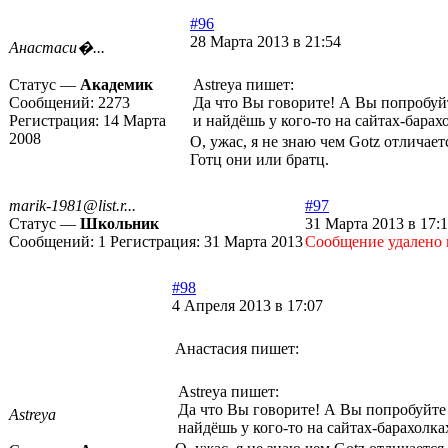
#96
28 Марта 2013 в 21:54
Анастаси�...
Статус —
Академик
Astreya пишет:
Сообщений:
2273
Да что Вы говорите! А Вы попробуйт
Регистрация:
14 Марта
и найдёшь у кого-то на сайтах-барах
2008
О, ужас, я не знаю чем Gotz отличает
Готц они или братц.
marik-1981@list.r...
#97
Статус —
Школьник
31 Марта 2013 в 17:
Сообщений:
1
Регистрация:
31 Марта 2013
Cообщение удалено 
#98
4 Апреля 2013 в 17:07
Анастасия пишет:
Astreya пишет:
Да что Вы говорите! А Вы попробуйте 
Astreya
найдёшь у кого-то на сайтах-барахолка