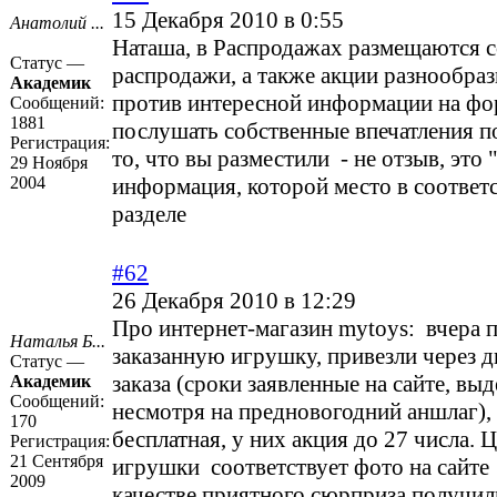
15 Декабря 2010 в 0:55
Анатолий ...
Наташа, в Распродажах размещаются 
Статус —
распродажи, а также акции разнообраз
Академик
против интересной информации на фо
Сообщений:
1881
послушать собственные впечатления п
Регистрация:
то, что вы разместили - не отзыв, это 
29 Ноября
2004
информация, которой место в соотве
разделе
#62
26 Декабря 2010 в 12:29
Про интернет-магазин mytoys: вчера 
Наталья Б...
заказанную игрушку, привезли через д
Статус —
заказа (сроки заявленные на сайте, вы
Академик
Сообщений:
несмотря на предновогодний аншлаг),
170
бесплатная, у них акция до 27 числа. 
Регистрация:
21 Сентября
игрушки соответствует фото на сайт
2009
качестве приятного сюрприза получил