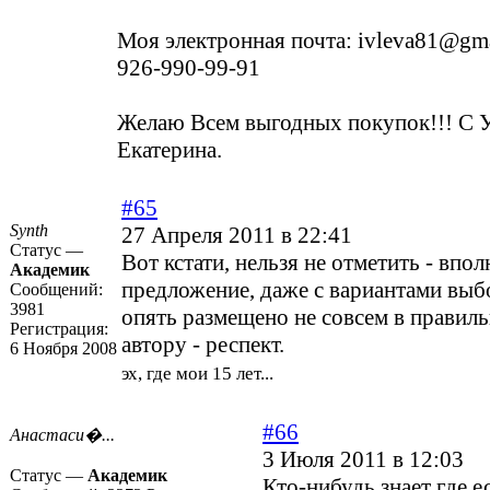
Моя электронная почта: ivleva81@gmai
926-990-99-91
Желаю Всем выгодных покупок!!! С 
Екатерина.
#65
Synth
27 Апреля 2011 в 22:41
Статус —
Вот кстати, нельзя не отметить - впо
Академик
предложение, даже с вариантами выб
Сообщений:
3981
опять размещено не совсем в правиль
Регистрация:
автору - респект.
6 Ноября 2008
эх, где мои 15 лет...
#66
Анастаси�...
3 Июля 2011 в 12:03
Статус —
Академик
Кто-нибудь знает где е