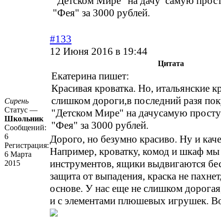
"Детском Мире" на дачу самую прос
"Фея" за 3000 рублей.
#133
12 Июня 2016 в 19:44
Цитата
Екатерина пишет:
Красивая кроватка. Но, итальянские к
слишком дороги,в последний разя пок
Сирень
Статус —
"Детском Мире" на дачусамую просту
Школьник
"Фея" за 3000 рублей.
Сообщений:
6
Дорого, но безумно красиво. Ну и кач
Регистрация:
Например, кроватку, комод и шкаф мы
6 Марта
инструментов, ящики выдвигаются бе
2015
защита от выпадения, краска не пахнет
основе. У нас еще не слишком дорога
и с элементами плюшевых игрушек. Вот