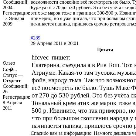
Сообщений:
возможности спокойно всё посмотреть не было. 
2004
Буржуа от 270 до 530 рублей. Это без учёта скид
Регистрация:
этих же марок тоже в границах 300-500 р. Извинит
13 Января
примерно, но я уже писала, что при большом ско
2009
начинается паника, пришлось срочно ретироватьс
#289
29 Апреля 2011 в 20:01
Цитата
hfcvec пишет:
Ольга
Екатерина, съездила я в Рив Гош. Тот,
Со�...
Атриуме. Какая-то там тусовка музык
Статус —
фойе, народу тьма. Так что возможно
Студент
Сообщений:
всё посмотреть не было. Тушь Макс 
26
от 270 до 530 рублей. Это без учёта с
Регистрация:
Тональный крем этих же марок тоже в
8 Апреля
2011
500 р. Извините, что так примерно, но
что при большом скоплении народа у 
начинается паника, пришлось срочно 
Спасибо вам за информацию. Намного дешевле че