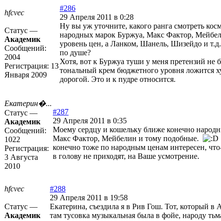
#286
hfcvec
29 Апреля 2011 в 0:28
Ну вы уж уточните, какого ранга смотреть ко
Статус —
народных марок Буржуа, Макс Фактор, Мейбели
Академик
уровень цен, а Ланком, Шанель, Шизейдо и т.д.
Сообщений:
по душе?
2004
Хотя, вот к Буржуа туши у меня претензий не 
Регистрация:
13
тональный крем бюджетного уровня ложится ху
Января 2009
дорогой. Это и к пудре относится.
Екатерин�...
#287
Статус —
29 Апреля 2011 в 0:35
Академик
Моему сердцу и кошельку ближе конечно народн
Сообщений:
Макс Фактор, Мейбелин и тому подобные.
1022
конечно тоже по народным ценам интересен, что
Регистрация:
в голову не приходят, на Ваше усмотрение.
3 Августа
2010
hfcvec
#288
29 Апреля 2011 в 19:58
Статус —
Екатерина, съездила я в Рив Гош. Тот, который в 
Академик
там тусовка музыкальная была в фойе, народу тьма