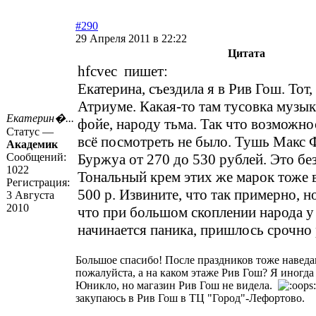
#290
29 Апреля 2011 в 22:22
Цитата
hfcvec пишет:
Екатерина, съездила я в Рив Гош. Тот,
Атриуме. Какая-то там тусовка музык
Екатерин�...
фойе, народу тьма. Так что возможн
Статус —
всё посмотреть не было. Тушь Макс 
Академик
Сообщений:
Буржуа от 270 до 530 рублей. Это без
1022
Тональный крем этих же марок тоже 
Регистрация:
500 р. Извините, что так примерно, н
3 Августа
2010
что при большом скоплении народа у
начинается паника, пришлось срочно
Большое спасибо! После праздников тоже навед
пожалуйста, а на каком этаже Рив Гош? Я иногда
Юникло, но магазин Рив Гош не видела.
закупаюсь в Рив Гош в ТЦ "Город"-Лефортово.