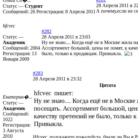
Ольга Со�...
28 Апреля 2011 в 2
Статус —
Студент
А почему,если не с
Сообщений:
26
Регистрация:
8 Апреля 2011
hfcvec
#282
Статус —
28 Апреля 2011 в 23:03
Академик
Ну не знаю.... Когда ещё не в Москве жила на
Сообщений:
2004
Ассортимент большой, цены не ломят, к каче
Регистрация:
13
было, только к продавцам. Привыкла.
Января 2009
#283
28 Апреля 2011 в 23:32
Цитата
hfcvec пишет:
Екатерин�...
Ну не знаю.... Когда ещё не в Москве 
Статус —
посещать. Ассортимент большой, цены
Академик
Сообщений:
качеству претензий не было, только к
1022
Привыкла.
Регистрация:
3 Августа
2010
Нfcvec, подскажите пожалуйста, брали ли Вы в 