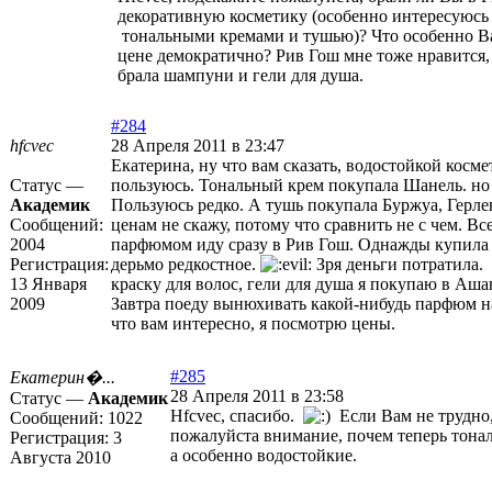
декоративную косметику (особенно интересуюс
тональными кремами и тушью)? Что особенно В
цене демократично? Рив Гош мне тоже нравится, 
брала шампуни и гели для душа.
#284
hfcvec
28 Апреля 2011 в 23:47
Екатерина, ну что вам сказать, водостойкой косм
Статус —
пользуюсь. Тональный крем покупала Шанель. но
Академик
Пользуюсь редко. А тушь покупала Буржуа, Герле
Сообщений:
ценам не скажу, потому что сравнить не с чем. Вс
2004
парфюмом иду сразу в Рив Гош. Однажды купила 
Регистрация:
дерьмо редкостное.
Зря деньги потратила.
13 Января
краску для волос, гели для душа я покупаю в Аша
2009
Завтра поеду вынюхивать какой-нибудь парфюм н
что вам интересно, я посмотрю цены.
#285
Екатерин�...
28 Апреля 2011 в 23:58
Статус —
Академик
Нfcvec, спасибо.
Если Вам не трудно,
Сообщений:
1022
пожалуйста внимание, почем теперь тона
Регистрация:
3
а особенно водостойкие.
Августа 2010