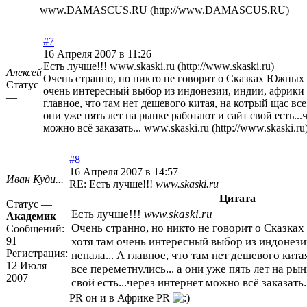
www.DAMASCUS.RU (http://www.DAMASCUS.RU)
#7
16 Апреля 2007 в 11:26
Есть лучше!!!
www.skaski.ru (http://www.skaski.ru)
Алексей
Очень странно, но никто не говорит о Сказках Южных 
Статус
очень интересный выбор из индонезии, индии, африки и
—
главное, что там нет дешевого китая, на котрый щас все
они уже пять лет на рынке работают и сайт свой есть...
можно всё заказать...
www.skaski.ru (http://www.skaski.ru
#8
16 Апреля 2007 в 14:57
Иван Куди...
RE: Есть лучше!!!
www.skaski.ru
Цитата
Статус —
Есть лучше!!!
www.skaski.ru
Академик
Очень странно, но никто не говорит о Сказк
Сообщений:
91
хотя там очень интересный выбор из индонези
Регистрация:
непала... А главное, что там нет дешевого кита
12 Июля
все переметнулись... а они уже пять лет на ры
2007
свой есть...через интернет можно всё заказать.
PR он и в Африке PR