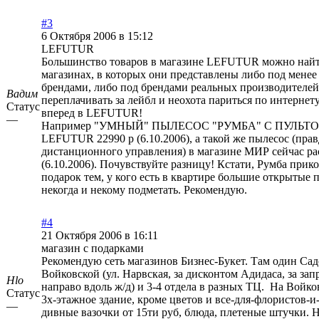
#3
6 Октября 2006 в 15:12
LEFUTUR
Большинство товаров в магазине LEFUTUR можно найт
магазинах, в которых они представлены либо под мене
брендами, либо под брендами реальных производителей.
Вадим
переплачивать за лейбл и неохота париться по интернет
Статус
вперед в LEFUTUR!
—
Например "УМНЫЙ" ПЫЛЕСОС "РУМБА" С ПУЛЬТОМ
LEFUTUR 22990 р (6.10.2006), а такой же пылесос (прав
дистанционного управления) в магазине МИР сейчас рас
(6.10.2006). Почувствуйте разницу! Кстати, Румба при
подарок тем, у кого есть в квартире большие открытые 
некогда и некому подметать. Рекомендую.
#4
21 Октября 2006 в 16:11
магазин с подарками
Рекомендую сеть магазинов Бизнес-Букет. Там один Са
Войковской (ул. Нарвская, за дисконтом Адидаса, за зап
Hlo
направо вдоль ж/д) и 3-4 отдела в разных ТЦ. На Войко
Статус
3х-этажное здание, кроме цветов и все-для-флористов-и
—
дивные вазочки от 15ти руб, блюда, плетеные штучки. Н