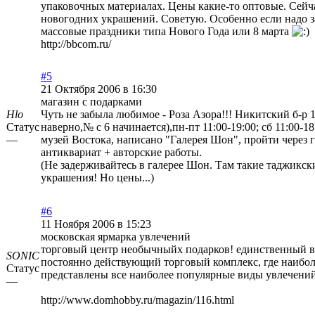
упаковочных материалах. Цены какие-то оптовые. Сейч
новогодних украшений. Советую. Особенно если надо з
массовые праздники типа Нового Года или 8 марта
http://bbcom.ru/
#5
21 Октября 2006 в 16:30
магазин с подарками
Hlo
Чуть не забыла любимое - Роза Азора!!! Никитский б-р 1
Статус
наверно,№ с 6 начинается),пн-пт 11:00-19:00; сб 11:00-18
—
музей Востока, написано "Галерея Шон", пройти через
антиквариат + авторские работы.
(Не задерживайтесь в галерее Шон. Там такие таджикск
украшения! Но цены...)
#6
11 Ноября 2006 в 15:23
московская ярмарка увлечений
торговый центр необычныйх подарков! единственный в
SONIC
постоянно действующий торговый комплекс, где наибо
Статус
представлены все наиболее популярные виды увлечений
—
http://www.domhobby.ru/magazin/116.html