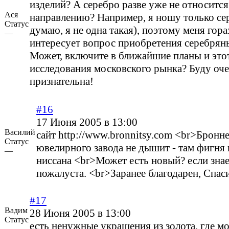
изделий? А серебро разве уже не относитс
Ася
направлению? Например, я ношу только сер
Статус
думаю, я не одна такая), поэтому меня гор
—
интересует вопрос приобретения серебрян
Может, включите в ближайшие планы и этот
исследования московского рынка? Буду оч
признательна!
#16
17 Июня 2005 в 13:00
Василий
сайт
http://www.bronnitsy.com
<br>Бронне
Статус
ювелирного завода не дышит - там фигня
—
ниссана <br>Может есть новый? если знае
пожалуста. <br>Заранее благодарен, Спас
#17
Вадим
28 Июня 2005 в 13:00
Статус
есть ненужные украшения из золота, где м
—