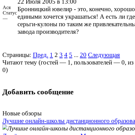
22 Июля 2005 в 13:00
Ася
Бронницкий ювелир - это, конечно, хорошо
Статус
едиными хочется украшаться! А есть ли где
—
серьги-кулоны по таким же привлекательн
завода производителя?
Страницы:
Пред.
1
2
3
4
5
...
20
Следующая
Читают тему (гостей —
1
, пользователей —
0
, и
0
)
Добавить сообщение
Новые обзоры
Лучшие онлайн-школы дистанционного образов