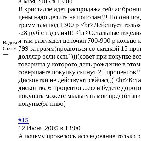
8 Мая 2005 в 13:00
В кристалле идет распродажа сейчас брониц
цены надо делить на пополам!!! Но они под
грамм там под 1300 р <br>Действует тольк
-28 руб с изделия!!! <br>Остальные издел
я там разглядел цепочки 700-900 р кольцо 
Вадим
799 за грамм)продються со скидкой 15 пр
Статус
—
долллар если есть))))(совет при покупке во
товарища у которого день рождение в этом
совершаете покупку скинут 25 процентов!!!!
Дисконтки не действуют сейчас((( <br>Кста
дисконтка 6 процентов...если будете дорог
покупать можете мыльнуть мог предостави
покупке(за пиво)
#15
12 Июня 2005 в 13:00
А почему провелось исследование только 