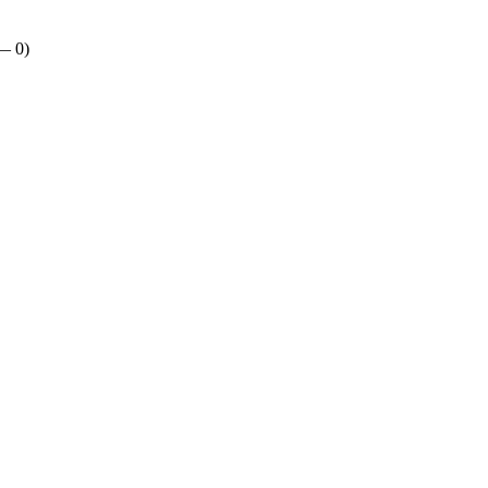
 —
0
)