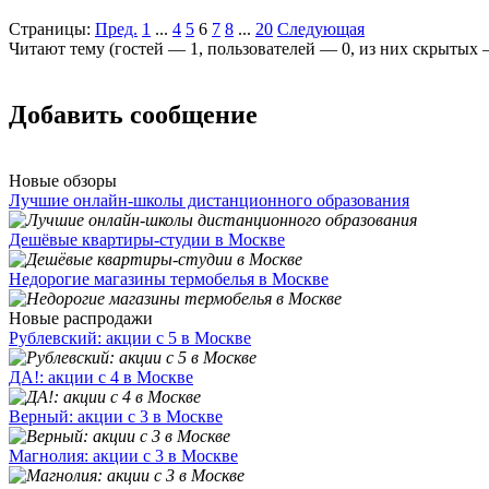
Страницы:
Пред.
1
...
4
5
6
7
8
...
20
Следующая
Читают тему (гостей —
1
, пользователей —
0
, из них скрытых
Добавить сообщение
Новые обзоры
Лучшие онлайн-школы дистанционного образования
Дешёвые квартиры-студии в Москве
Недорогие магазины термобелья в Москве
Новые распродажи
Рублевский: акции с 5 в Москве
ДА!: акции с 4 в Москве
Верный: акции с 3 в Москве
Магнолия: акции с 3 в Москве