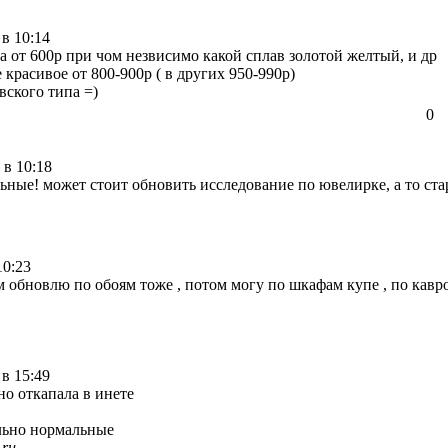
 в 10:14
а от 600р при чом незвисимо какой сплав золотой желтый, и др
 красивое от 800-900р ( в других 950-990р)
вского типа =)
0
 в 10:18
ьные! может стоит обновить исследование по ювелирке, а то ста
10:23
обновлю по обоям тоже , потом могу по шкафам купе , по кавроли
 в 15:49
о откапала в инете
льно нормальные
.ru