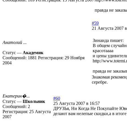
правда не заказы
#59
21 Августа 2007 в
Зинаида пишет:
Анатолий ...
В общем случайно
красотаааа
Статус —
Академик
и цены удивител
Сообщений:
1881
Регистрация:
29 Ноября
http://www.totemi.
2004
правда не заказыв
Знакомая рекомен
серебре.
Екатерин�...
#60
Статус —
Школьник
25 Августа 2007 в 16:57
Сообщений:
2
ДРУЗЬя, Ни Когда Не Покупайте Ювели
Регистрация:
25 Августа
делают вам нелепые скидки,а в итоге н
2007