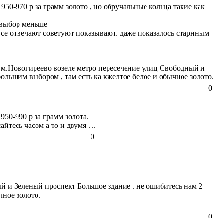
950-970 р за грамм золото , но обручальные кольца такие как
е выбор меньше
все отвечают советуют показывают, даже показалось старнным
и м.Новогиреево возеле метро пересечение улиц Свободный и
большим выбором , там есть ка кжелтое белое и обычное золото.
0
950-990 р за грамм золота.
йтесь часом а то и двумя ....
0
ый и Зеленый проспект Большое здание . не ошибитесь нам 2
чное золото.
0