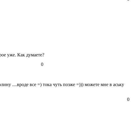
рое уже. Как думаете?
0
ну ....вроде все =) тока чуть позже =))) можете мне в аську
0