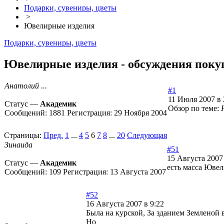
Подарки, сувениры, цветы
>
Ювелирные изделия
Подарки, сувениры, цветы
Ювелирные изделия - обсуждения покуп
Анатолий ...
#1
11 Июля 2007 в 
Статус —
Академик
Обзор по теме:
Сообщений:
1881
Регистрация:
29 Ноября 2004
Страницы:
Пред.
1
...
4
5
6
7
8
...
20
Следующая
Зинаида
#51
15 Августа 2007
Статус —
Академик
есть масса Ювел
Сообщений:
109
Регистрация:
13 Августа 2007
#52
16 Августа 2007 в 9:22
Была на курской, За зданием Земленой 
Но