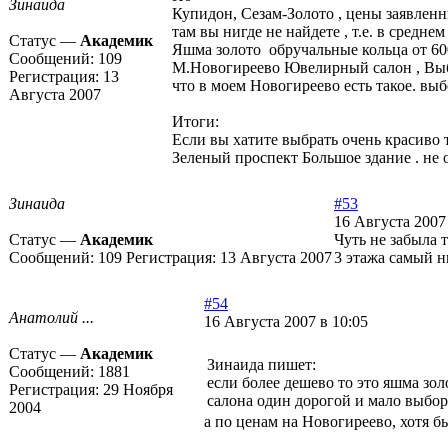
Зинаида
Купидон, Сезам-Золото , цены заявленны
там вы нигде не найдете , т.е. в среднем
Статус —
Академик
Яшма золото обручальные кольца от 600
Сообщений:
109
М.Новогиреево Ювелирный салон , Выбор
Регистрация:
13
что в моем Новогиреево есть такое. выб
Августа 2007
Итоги:
Если вы хатите выбрать очень красиво 
Зеленый проспект Большое здание . не 
Зинаида
#53
16 Августа 2007 
Статус —
Академик
Чуть не забыла 
Сообщений:
109
Регистрация:
13 Августа 2007
3 этажа самый ни
#54
Анатолий ...
16 Августа 2007 в 10:05
Статус —
Академик
Зинаида пишет:
Сообщений:
1881
если более дешево то это яшма зо
Регистрация:
29 Ноября
салона один дорогой и мало выборо
2004
а по ценам на Новогиреево, хотя 