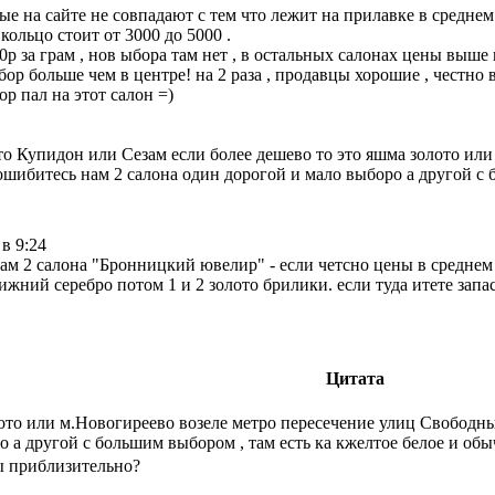
е на сайте не совпадают с тем что лежит на прилавке в среднем 
 кольцо стоит от 3000 до 5000 .
р за грам , нов ыбора там нет , в остальных салонах цены выш
 больше чем в центре! на 2 раза , продавцы хорошие , честно 
ор пал на этот салон =)
то Купидон или Сезам если более дешево то это яшма золото ил
ошибитесь нам 2 салона один дорогой и мало выборо а другой с 
в 9:24
там 2 салона "Бронницкий ювелир" - если четсно цены в среднем 
жний серебро потом 1 и 2 золото брилики. если туда итете запаса
Цитата
лото или м.Новогиреево возеле метро пересечение улиц Свободн
 а другой с большим выбором , там есть ка кжелтое белое и обы
бы приблизительно?