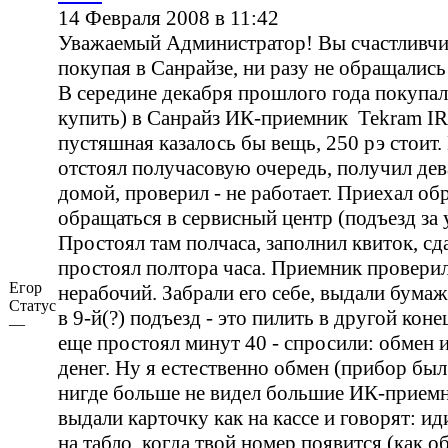
14 Февраля 2008 в 11:42
Уважаемый Администратор! Вы счастливчик
покупая в Санрайзе, ни разу не обращались
В середине декабря прошлого года покупал
купить) в Санрайз ИК-приемник Tekram I
пустяшная казалось бы вещь, 250 рэ стоит.
отстоял получасовую очередь, получил дев
домой, проверил - не работает. Приехал обр
обращаться в сервисный центр (подъезд за 
Простоял там полчаса, заполнил квиток, сд
простоял полтора часа. Приемник проверил
Егор
нерабочий. Забрали его себе, выдали бумаж
Статус
в 9-й(?) подъезд - это пилить в другой коне
—
еще простоял минут 40 - спросили: обмен и
денег. Ну я естественно обмен (прибор был 
нигде больше не видел большие ИК-приемн
выдали карточку как на кассе и говорят: ид
на табло, когда твой номер появится (как о