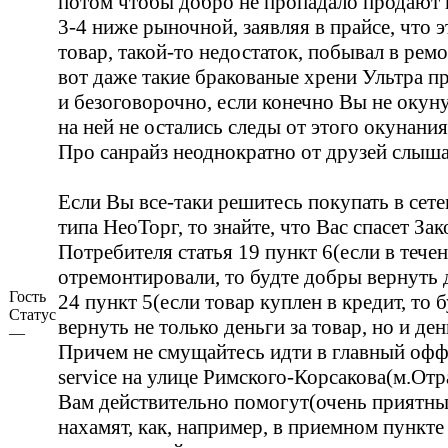
потом чтобы добро не пропадало продают п
3-4 ниже рыночной, заявляя в прайсе, что
товар, такой-то недостаток, побывал в ремон
вот даже такие бракованые хрени Ультра п
и безоговорочно, если конечно Вы не окуну
на ней не остались следы от этого окунания
Про санрайз неоднократно от друзей слыша
Если Вы все-таки решитесь покупать в сет
типа НеоТорг, то знайте, что Вас спасет З
Потребителя статья 19 пункт 6(если в течен
отремонтировали, то будте добры вернуть д
Гость
24 пункт 5(если товар куплен в кредит, то 
Статус
вернуть не только деньги за товар, но и ден
—
Причем не смущайтесь идти в главный офф
service на улице Римского-Корсакова(м.Отр
Вам действительно помогут(очень приятные
нахамят, как, например, в приемном пункте