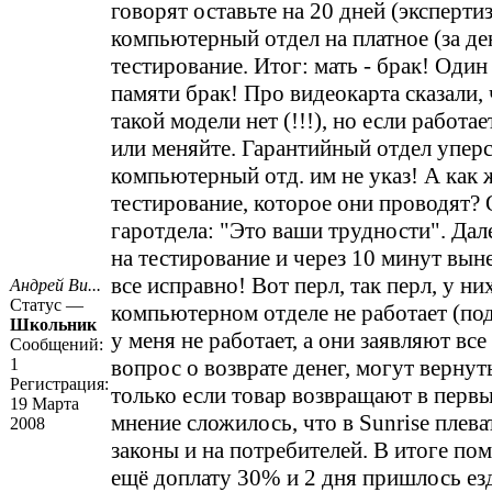
говорят оставьте на 20 дней (экспертиз
компьютерный отдел на платное (за де
тестирование. Итог: мать - брак! Один
памяти брак! Про видеокарта сказали, 
такой модели нет (!!!), но если работа
или меняйте. Гарантийный отдел уперс
компьютерный отд. им не указ! А как 
тестирование, которое они проводят? 
гаротдела: "Это ваши трудности". Дал
на тестирование и через 10 минут вын
все исправно! Вот перл, так перл, у ни
Андрей Ви...
Статус —
компьютерном отделе не работает (под
Школьник
у меня не работает, а они заявляют все
Сообщений:
1
вопрос о возврате денег, могут верну
Регистрация:
только если товар возвращают в первы
19 Марта
мнение сложилось, что в Sunrise плева
2008
законы и на потребителей. В итоге по
ещё доплату 30% и 2 дня пришлось ез