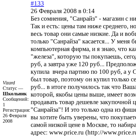
#133
26 Февраля 2008 в 0:14
Без сомнения, "Санрайз" - магазин с н
Так и есть: цены там ниже среднего, но
весь товар они самые низкие. Да и воб
только "Санрайза" касается... У меня 
компьютерная фирма, и я знаю, что ка
"железа", которую ты покупаешь, сего
руб, а завтра уже 120 руб... Предполо
купила вчера партию по 100 руб, а у 
был товар, поэтому он купил только с
Vizard
руб... в итоге получилось так что Ваша
Статус —
которой, якобы цены выше, имеет воз
Школьник
Сообщений:
продавать товар дешевле закупочной 
1
"Санрайза"! И это только одна из фише
Регистрация:
26 Февраля
вы хотите быть уверены, что покупает
2008
самой низкой цене в Москве, то наби
адрес:
www.price.ru (http://www.price.r