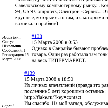
Савёловскому компьютерному рынку... Ком
94, USN Computers, Электрон -Сервис... Э
крупные, которые есть там, и с которыми н
возникало проблем)
#138
Игорь Бел...
15 Марта 2008 в 0:53
Статус —
Школьник
Однако в Санрайзе бывают пробле
Сообщений:
1
товара. Один раз работала там тол
Регистрация:
15
Марта 2008
на весь ГИПЕРМАРКЕТ.
#139
15 Марта 2008 в 18:50
Из личных впечатлений (правда это ра
последние 5 лет) хорошими остались:
http://flake.ru/?key=contact
Им спасибо. На мой взгляд, обслужива
Сергей