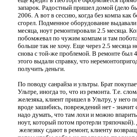
еще кредит в НеоТорге оформляется прямо 
запарок. Радостный пришел домой (дело бы
2006. А вот в сессию, когда без компа как б
сгорел. Подменное оборудование выдавали 
месяца, ноут ремонтировали 2.5 месяца. К
побомжевал по чужим компам и там побота
больше так не хочу. Еще через 2.5 месяца н
снова с той-же проблемой. В ремонте был 4
этого выдали справку, что неремонтоприго
получить деньги.
По поводу санрайза и ультры. Брат покупает
Ультре, иногда то, что из ремонта. Т.е. сло
железяка, клиент пришел в Ультру, у него п
вроде зашибись, повреждений нет - значит 
надо думать, что там лохи и можно впарит
ноут, который потом протерли тряпочкой).
железяку сдают в ремонт, клиенту возвращ