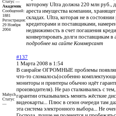
Статус —
которому Ultra должна 220 млн руб., д
Академик
ареста имущества компании, хранящег
Сообщений:
1881
складах. Ultra, которая не в состоянии
Регистрация:
кредиторами и поставщиками, намерен
29 Ноября
2004
недвижимость в счет погашения креди
конвертировать долги поставщикам в а
подробнее на сайте Коммерсант
#137
1 Марта 2008 в 1:54
В санрайзе ОГРОМНЫЕ проблемы появляют
что-то сломалось(особенно комплектующи
мониторы и принтеры обычно идёт гарант
производителя). Не раз сталкивались с тем,
Mahych
гарантии отказывались менять жёсткие дис
Статус
видеокарты... Плюс в сезон очереди там да
—
эта система электронного выбора... Не оче
Господа, лучше не поленится и пробежатьс