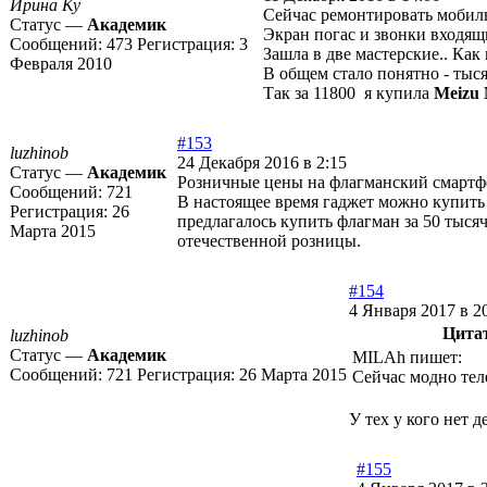
Ирина Ку
Сейчас ремонтировать мобиль
Статус —
Академик
Экран погас и звонки входящи
Сообщений:
473
Регистрация:
3
Зашла в две мастерские.. Как
Февраля 2010
В общем стало понятно - тысяч
Так за 11800 я купила
Meizu 
#153
luzhinob
24 Декабря 2016 в 2:15
Статус —
Академик
Розничные цены на флагманский смартфо
Сообщений:
721
В настоящее время гаджет можно купить 
Регистрация:
26
предлагалось купить флагман за 50 тыся
Марта 2015
отечественной розницы.
#154
4 Января 2017 в 2
Цита
luzhinob
Статус —
Академик
MILAh пишет:
Сообщений:
721
Регистрация:
26 Марта 2015
Сейчас модно те
У тех у кого нет 
#155