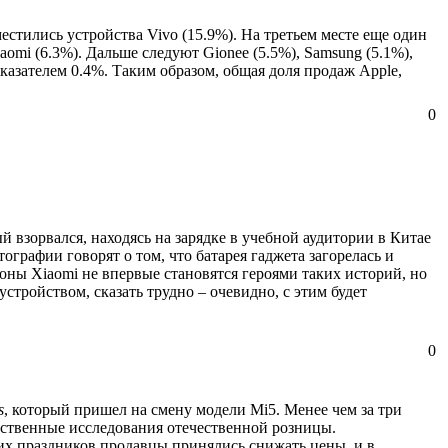
естились устройства Vivo (15.9%). На третьем месте еще один
omi (6.3%). Дальше следуют Gionee (5.5%), Samsung (5.1%),
показателем 0.4%. Таким образом, общая доля продаж Apple,
0
 взорвался, находясь на зарядке в учебной аудитории в Китае
графии говорят о том, что батарея гаджета загорелась и
оны Xiaomi не впервые становятся героями таких историй, но
стройством, сказать трудно – очевидно, с этим будет
0
s
, который пришел на смену модели Mi5. Менее чем за три
бственные исследования отечественной розницы.
них праздников продавцы принялись снижать цены, и в