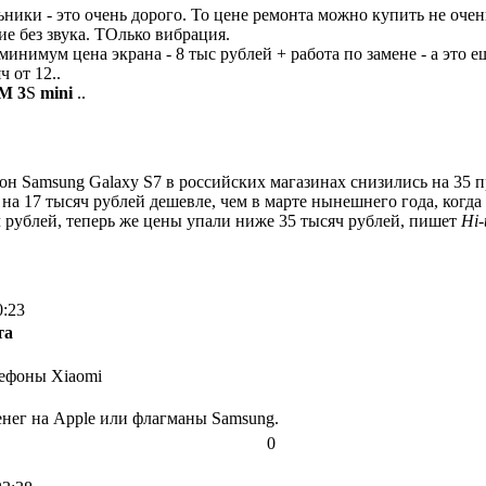
ники - это очень дорого. То цене ремонта можно купить не оче
е без звука. ТОлько вибрация.
 минимум цена экрана - 8 тыс рублей + работа по замене - а это 
 от 12..
M 3
S
mini
..
н Samsung Galaxy S7 в российских магазинах снизились на 35 п
на 17 тысяч рублей дешевле, чем в марте нынешнего года, когда
ч рублей, теперь же цены упали ниже 35 тысяч рублей, пишет
Hi-
0:23
та
лефоны Xiaomi
денег на Apple или флагманы Samsung.
0