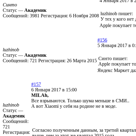
4 Января 2017 в 
Синто
Статус —
Академик
luzhinob пишет:
Сообщений:
3981
Регистрация:
6 Ноября 2008
У тех у кого нет
Apple покупает то
#156
5 Января 2017 в 0
luzhinob
Статус —
Академик
Синто пишет:
Сообщений:
721
Регистрация:
26 Марта 2015
Apple покупает тот
Яндекс Маркет даж
#157
6 Января 2017 в 15:00
MILAh,
Все взрываются. Только шума меньше в СМИ..
luzhinob
А вот Xiaomi у себя на родине не в моде.
Статус —
Академик
Сообщений:
721
Согласно полученным данным, за третий квартал 
Регистрация:
выше, чем за этот же квартал 2015 года.