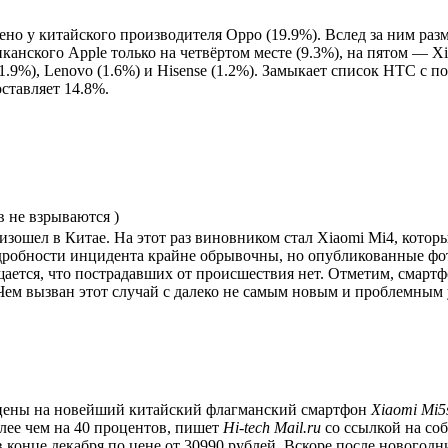
ено у китайского производителя Oppo (19.9%). Вслед за ним разм
анского Apple только на четвёртом месте (9.3%), на пятом — Xia
 (1.9%), Lenovo (1.6%) и Hisense (1.2%). Замыкает список HTC с 
ставляет 14.8%.
 не взрываются )
ошел в Китае. На этот раз виновником стал Xiaomi Mi4, который
дробности инцидента крайне обрывочны, но опубликованные фото
ается, что пострадавших от происшествия нет. Отметим, смартф
 Чем вызван этот случай с далеко не самым новым и проблемным у
 цены на новейший китайский флагманский смартфон
Xiaomi Mi5
олее чем на 40 процентов, пишет
Hi-tech Mail.ru
со ссылкой на со
в конце декабря по цене от 30990 рублей. Вскоре после новогод