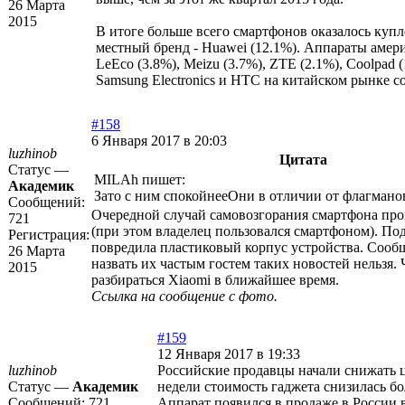
26 Марта
2015
В итоге больше всего смартфонов оказалось купл
местный бренд - Huawei (12.1%). Аппараты америк
LeEco (3.8%), Meizu (3.7%), ZTE (2.1%), Coolpad
Samsung Electronics и HTC на китайском рынке со
#158
6 Января 2017 в 20:03
luzhinob
Цитата
Статус —
MILAh пишет:
Академик
Зато с ним спокойнееОни в отличии от флагманов
Сообщений:
Очередной случай самовозгорания смартфона произ
721
(при этом владелец пользовался смартфоном). По
Регистрация:
повредила пластиковый корпус устройства. Сообщ
26 Марта
назвать их частым гостем таких новостей нельзя.
2015
разбираться Xiaomi в ближайшее время.
Ссылка на сообщение с фото.
#159
12 Января 2017 в 19:33
luzhinob
Российские продавцы начали снижать
Статус —
Академик
недели стоимость гаджета снизилась б
Сообщений:
721
Аппарат появился в продаже в России 