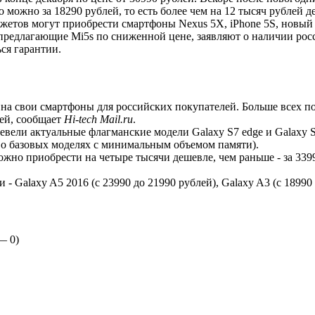
 можно за 18290 рублей, то есть более чем на 12 тысяч рублей д
джетов могут приобрести смартфоны Nexus 5X, iPhone 5S, новы
ы, предлагающие Mi5s по сниженной цене, заявляют о наличии р
ься гарантии.
а свои смартфоны для российских покупателей. Больше всех пот
лей, сообщает
Hi-tech Mail.ru
.
евели актуальные флагманские модели Galaxy S7 edge и Galaxy S7
т о базовых моделях с минимальным объемом памяти).
ожно приобрести на четыре тысячи дешевле, чем раньше - за 33990
- Galaxy A5 2016 (c 23990 до 21990 рублей), Galaxy A3 (с 18990 
 —
0
)