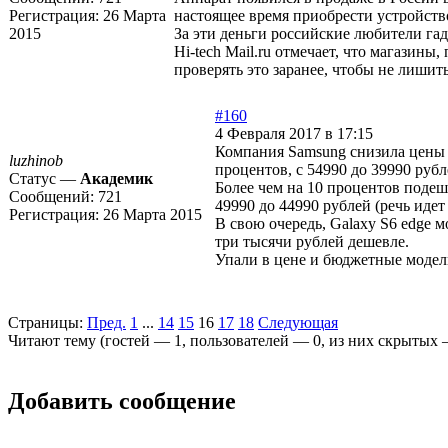
Регистрация:
26 Марта
настоящее время приобрести устройство
2015
За эти деньги российские любители га
Hi-tech Mail.ru отмечает, что магазин
проверять это заранее, чтобы не лишит
#160
4 Февраля 2017 в 17:15
Компания Samsung снизила цены н
luzhinob
процентов, с 54990 до 39990 руб
Статус —
Академик
Более чем на 10 процентов подеш
Сообщений:
721
49990 до 44990 рублей (речь иде
Регистрация:
26 Марта 2015
В свою очередь, Galaxy S6 edge м
три тысячи рублей дешевле.
Упали в цене и бюджетные модели 
Страницы:
Пред.
1
...
14
15
16
17
18
Следующая
Читают тему (гостей —
1
, пользователей —
0
, из них скрытых
Добавить сообщение