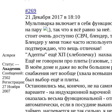
#269
21 Декабря 2017 в 18:10
Мультиварка включает в себя функци
на пару
, так что я всё равно за неё
стоит очень доступно (СВЧ, блендер, т
Блендер у меня тоже часто использует
подтверждаю, что вещь отличная!
"Адепты" ещё ХП (хлебопечку) нахва
Астрея
Ещё не говорили про плиты (газовые, 
Статус —
В моём доме и даже во всём большом 
Академик
снабжения нет вообще (хвала всевышн
Сообщений:
2502
был выбор ещё и плиты.
Регистрация:
Остановились мы, конечно, не на сам
27 Ноября
2007
варианте - на индукционной варочной 
оказалась весьма функциональной - о
автоматически, если в посудине выкипа
таймер, нагревается не так сильно, к н