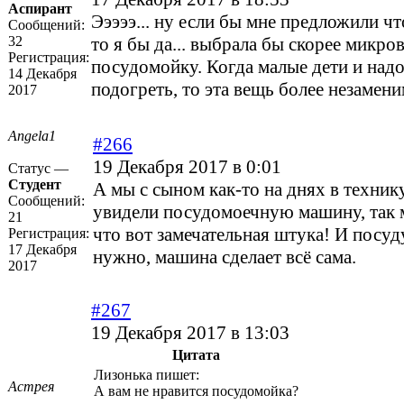
Аспирант
Эээээ... ну если бы мне предложили чт
Сообщений:
32
то я бы да... выбрала бы скорее микро
Регистрация:
посудомойку. Когда малые дети и надо
14 Декабря
подогреть, то эта вещь более незамени
2017
Angela1
#266
19 Декабря 2017 в 0:01
Статус —
Студент
А мы с сыном как-то на днях в техник
Сообщений:
увидели посудомоечную машину, так м
21
что вот замечательная штука! И посуд
Регистрация:
17 Декабря
нужно, машина сделает всё сама.
2017
#267
19 Декабря 2017 в 13:03
Цитата
Лизонька пишет:
Астрея
А вам не нравится посудомойка?