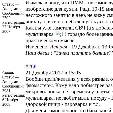
Я имела в виду, что ПММ - не самое л
Статус —
изобретение для кухни. Ради 10-15 ми
Академик
Сообщений:
несложного занятия в день не вижу см
2502
впихнуть в свою небольшую кухню с
Регистрация:
27 Ноября
Как вы уже заметили, СВЧ (а я добавл
2007
мультиварка
) гораздо более ценн
практическом смысле.
Изменено:
Астрея
-
19 Декабря в 13:0
Наш девиз : "Зачем платить больше?"
#268
21 Декабря 2017 в 15:05
Синто
Статус —
Вообще цели/желания у всех разные, 
Академик
фломастеры. Кому надо побыстрее раз
Сообщений:
3981
микроволновка, нет времени у плиты с
Регистрация:
мультиварка, не любит мыть посуду -
6 Ноября
здоровой пищи - пароварка и т.д.
2008
Для меня самое ценное это банальный 