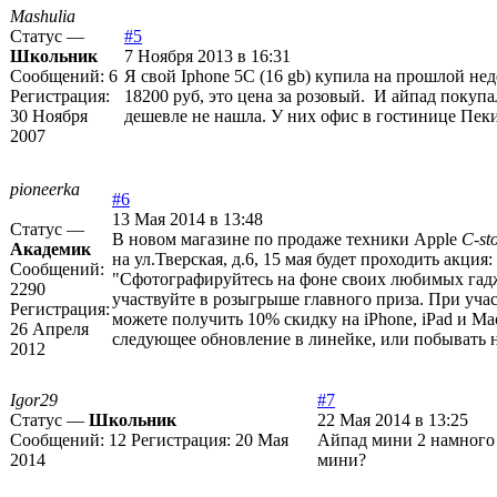
Mashulia
Статус —
#5
Школьник
7 Ноября 2013 в 16:31
Сообщений:
6
Я свой Iphone 5C (16 gb) купила на прошлой неде
Регистрация:
18200 руб, это цена за розовый. И айпад покупал
30 Ноября
дешевле не нашла. У них офис в гостинице Пек
2007
pioneerka
#6
13 Мая 2014 в 13:48
Статус —
В новом магазине по продаже техники Apple
C-st
Академик
на ул.Тверская, д.6, 15 мая будет проходить акция:
Сообщений:
"Сфотографируйтесь на фоне своих любимых гад
2290
участвуйте в розыгрыше главного приза. При уча
Регистрация:
можете получить 10% скидку на iPhone, iPad и M
26 Апреля
следующее обновление в линейке, или побывать н
2012
Igor29
#7
Статус —
Школьник
22 Мая 2014 в 13:25
Сообщений:
12
Регистрация:
20 Мая
Айпад мини 2 намного 
2014
мини?