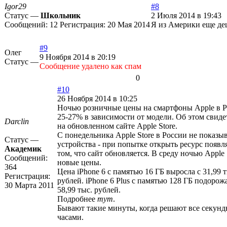
Igor29
#8
Статус —
Школьник
2 Июля 2014 в 19:43
Сообщений:
12
Регистрация:
20 Мая 2014
Я из Америки еще де
#9
Олег
9 Ноября 2014 в 20:19
Статус —
Cообщение удалено как спам
0
#10
26 Ноября 2014 в 10:25
Ночью розничные цены на смартфоны Apple в Р
25-27% в зависимости от модели. Об этом свид
Darclin
на обновленном сайте Apple Store.
С понедельника Apple Store в России не показы
Статус —
устройства - при попытке открыть ресурс появл
Академик
том, что сайт обновляется. В среду ночью Apple
Сообщений:
новые цены.
364
Цена iPhone 6 с памятью 16 ГБ выросла с 31,99 т
Регистрация:
рублей. iPhone 6 Plus с памятью 128 ГБ подорожа
30 Марта 2011
58,99 тыс. рублей.
Подробнее
тут
.
Бывают такие минуты, когда решают все секунд
часами.