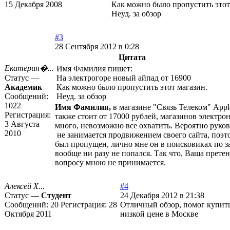
15 Декабря 2008
Как можно было пропустить этот
Неуд. за обзор
#3
28 Сентября 2012 в 0:28
Цитата
Екатерин�...
Имя Фамилия пишет:
Статус —
На электрогоре новый айпад от 16900
Академик
Как можно было пропустить этот магазин.
Сообщений:
Неуд. за обзор
1022
Имя Фамилия,
в магазине "Связь Телеком" Appl
Регистрация:
также стоит от 17000 рублей, магазинов электро
3 Августа
много, невозможно все охватить. Вероятно руко
2010
не занимается продвижением своего сайта, поэт
был пропущен, лично мне он в поисковиках по з
вообще ни разу не попался. Так что, Ваша претен
вопросу мною не принимается.
Алексей Х...
#4
Статус —
Студент
24 Декабря 2012 в 21:38
Сообщений:
20
Регистрация:
28
Отличный обзор, помог купить
Октября 2011
низкой цене в Москве