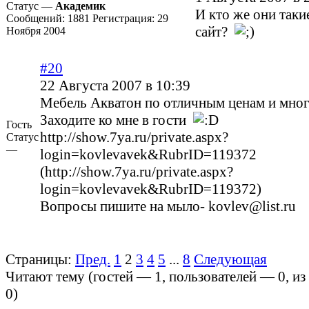
Статус —
Академик
И кто же они такие
Сообщений:
1881
Регистрация:
29
сайт?
Ноября 2004
#20
22 Августа 2007 в 10:39
Мебель Акватон по отличным ценам и мног
Заходите ко мне в гости
Гость
http://show.7ya.ru/private.aspx?
Статус
—
login=kovlevavek&RubrID=119372
(http://show.7ya.ru/private.aspx?
login=kovlevavek&RubrID=119372)
Вопросы пишите на мыло- kovlev@list.ru
Страницы:
Пред.
1
2
3
4
5
...
8
Следующая
Читают тему (гостей —
1
, пользователей —
0
, и
0
)