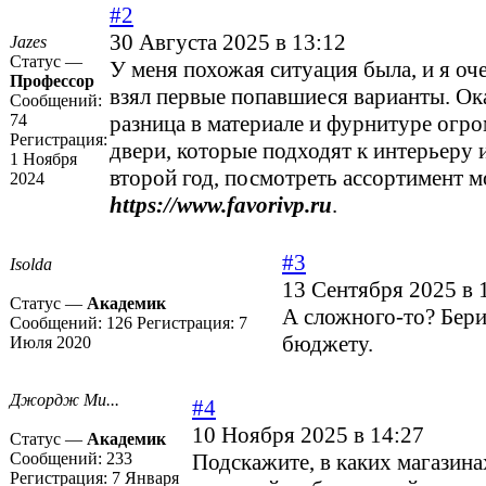
#2
30 Августа 2025 в 13:12
Jazes
Статус —
У меня похожая ситуация была, и я оче
Профессор
взял первые попавшиеся варианты. Ока
Сообщений:
74
разница в материале и фурнитуре огро
Регистрация:
двери, которые подходят к интерьеру 
1 Ноября
второй год, посмотреть ассортимент 
2024
https://www.favorivp.ru
.
#3
Isolda
13 Сентября 2025 в 
Статус —
Академик
А сложного-то? Бер
Сообщений:
126
Регистрация:
7
бюджету.
Июля 2020
Джордж Ми...
#4
10 Ноября 2025 в 14:27
Статус —
Академик
Сообщений:
233
Подскажите, в каких магазин
Регистрация:
7 Января