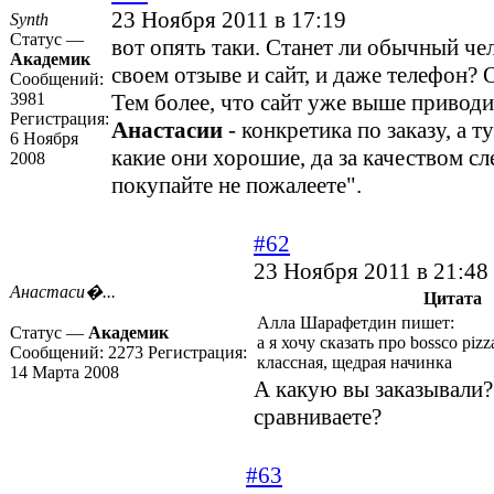
23 Ноября 2011 в 17:19
Synth
Статус —
вот опять таки. Станет ли обычный че
Академик
своем отзыве и сайт, и даже телефон? 
Сообщений:
3981
Тем более, что сайт уже выше приводи
Регистрация:
Анастасии
- конкретика по заказу, а т
6 Ноября
какие они хорошие, да за качеством сл
2008
покупайте не пожалеете".
#62
23 Ноября 2011 в 21:48
Анастаси�...
Цитата
Алла Шарафетдин пишет:
Статус —
Академик
а я хочу сказать про bossco piz
Сообщений:
2273
Регистрация:
классная, щедрая начинка
14 Марта 2008
А какую вы заказывали?
сравниваете?
#63