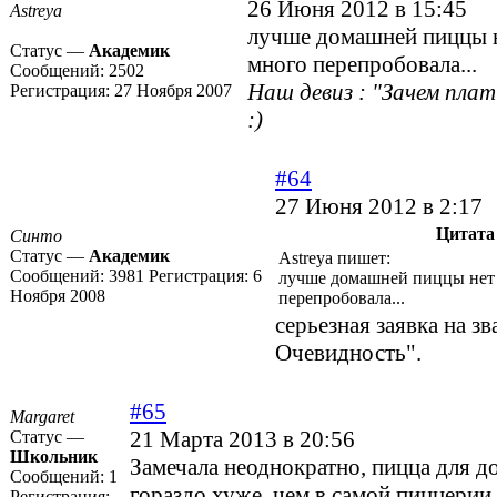
26 Июня 2012 в 15:45
Astreya
лучше домашней пиццы не
Статус —
Академик
много перепробовала...
Сообщений:
2502
Наш девиз : "Зачем пла
Регистрация:
27 Ноября 2007
:)
#64
27 Июня 2012 в 2:17
Цитата
Синто
Статус —
Академик
Astreya пишет:
Сообщений:
3981
Регистрация:
6
лучше домашней пиццы нет 
Ноября 2008
перепробовала...
серьезная заявка на з
Очевидность".
#65
Margaret
21 Марта 2013 в 20:56
Статус —
Школьник
Замечала неоднократно, пицца для д
Сообщений:
1
гораздо хуже, чем в самой пиццерии,
Регистрация: