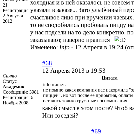
холодная и в ней оказалось не совсем 
21
указали в заказе... Зато улыбчивый пер
Регистрация:
2 Августа
счастливое лицо при вручении чаевых.
2012
то не сподобились пробовать пиццу на
у нас подсели на то дело конкретно, п
заказывают, наверно нравится
Изменено:
info
-
12 Апреля в 19:24
(
оп
#68
12 Апреля 2013 в 19:53
Синто
Цитата
Статус —
info пишет:
Академик
не помню какая компания нас накормила "з
Сообщений:
3981
пиццей", но вот после её прибытия, оплаты
Регистрация:
6
остались только грустные воспоминания.
Ноября 2008
какой смысл в этом посте? Чтоб в
Или соседей?
#69