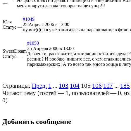
На филях классно делают эпиляцию в зоне бикини! Воло
—
меня подруга делала! говорит ваще супер!!!
#1049
Юля
25 Апреля 2006 в 13:00
Статус —
ну вот(((( а я уже записалась на наращивание в фили к
#1050
25 Апреля 2006 в 13:00
SweetDream
Девченки, расскажите, а эпиляцию кто-нить делал?
Статус —
ресниц? И вообще, пишите все, с чем сталкивались
парикмахерских! А то всего так много хоцца к лету
Страницы:
Пред.
1
...
103
104
105
106
107
...
185
Читают тему (гостей —
1
, пользователей —
0
, и
0
)
Добавить сообщение