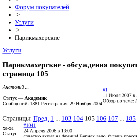
Форум покупателей
>
Услуги
>
Парикмахерские
Услуги
Парикмахерские - обсуждения покупат
страница 105
Анатолий ...
#1
11 Июля 2007 в 
Статус —
Академик
Обзор по теме:
Сообщений:
1881
Регистрация:
29 Ноября 2004
Страницы:
Пред.
1
...
103
104
105
106
107
...
185
#1041
ха-ха
24 Апреля 2006 в 13:00
Статус
советую акрил на френче! Верняк дело, будешь красо