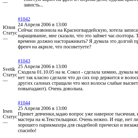
—
зависть...
#1042
24 Апреля 2006 в 13:00
Юлия
Сейчас позвонила на Красногвардейскую, хотела записа
Статус
наращивание, мне сказали, что это займет час-полтора. 
—
времени должно настораживать? Я думала это долгий п
френч на акриле, что посоветуете?
#1043
25 Апреля 2006 в 13:00
Svetik
Сходила 01.10.05 на м. Сокол - сделала химию, думала ме
Статус
нет так класно сделали что до сих пор держится и волос
—
других салонах стращали что мол волосы слабые высве
повыпадают). Очень довольна.
#1044
25 Апреля 2006 в 13:00
Irsen
Привет девченки,задаю вопрос уже наверное тысячная, 
Статус
мастера на м.Текстильщики. Очень нежно. И еще, нет ли 
—
хорошего парикмахера для свадебной прически и визаж
спасибо!