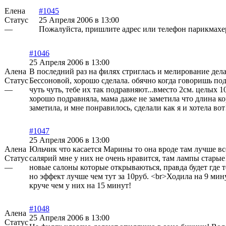
Елена
#1045
Статус
25 Апреля 2006 в 13:00
—
Пожалуйста, пришлите адрес или телефон парикмахе
#1046
25 Апреля 2006 в 13:00
Алена
В последний раз на филях стриглась и мелирование дела
Статус
Бессоновой, хорошо сделала. обячно когда говоришь по
—
чуть чуть, тебе их так подравняют...вместо 2см. целых 1
хорошо подравняла, мама даже не заметила что длина кор
заметила, и мне понравилось, сделали как я и хотела вот!
#1047
25 Апреля 2006 в 13:00
Алена
Юльчик что касается Марины то она вроде там лучше вс
Статус
салярий мне у них не очень нравится, там лампы старые!
—
новые салоны которые открываються, правда будет где т
но эффект лучше чем тут за 10руб. <br>Ходила на 9 мин
круче чем у них на 15 минут!
#1048
Алена
25 Апреля 2006 в 13:00
Статус