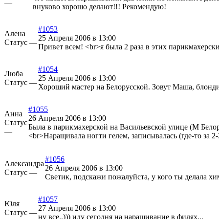
—
внуково хорошо делают!!! Рекомендую!
#1053
Алена
25 Апреля 2006 в 13:00
Статус —
Привет всем! <br>я была 2 раза в этих парикмахерски
#1054
Люба
25 Апреля 2006 в 13:00
Статус —
Хороший мастер на Белорусской. Зовут Маша, блонди
#1055
Анна
26 Апреля 2006 в 13:00
Статус
Была в парикмахерской на Васильевской улице (М Белорус
—
<br>Наращивала ногти гелем, записывалась (где-то за 2-
#1056
Александра
26 Апреля 2006 в 13:00
Статус —
Светик, подскажи пожалуйста, у кого ты делала хи
#1057
Юля
27 Апреля 2006 в 13:00
Статус —
ну все..))) иду сегодня на наращивание в филях...