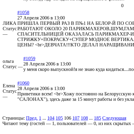
0
#1058
27 Апреля 2006 в 13:00
ЛИКА
ПРИШЛА ПЕРВЫЙ РАЗ В П№1 НА БЕЛОР-Й ПО С
Статус
РАБОТАЮТ ОКОЛО 20 ПАРИКМАХЕРОВ,ШУМ,ГАМ,
—
СПАСИТЕЛЬНИЦЕЙ ОКАЗАЛАСЬ ПАРИКМАХЕР-ИСА
СТРИЖКУ+ПОКРАСКУ+СУПЕР МОДНОЕ ВЕРТИКАЛ
ЦЕНЫ? <br>ДЕВЧАТА!!!КТО ДЕЛАЛ НАРАЩИВАНИ
#1059
ольга
28 Апреля 2006 в 13:00
Статус —
у меня скоро выпускной!я не знаю куда кидаться....по
#1060
Елена
28 Апреля 2006 в 13:00
Статус
Приветики всем! <br>Хожу постоянно на Белорусскую к 
—
"САЛОНАХ"), здесь даже за 15 минут работы и без укл
Страницы:
Пред.
1
...
104
105
106
107
108
...
185
Следующая
Читают тему (гостей —
1
, пользователей —
0
, из них скрытых