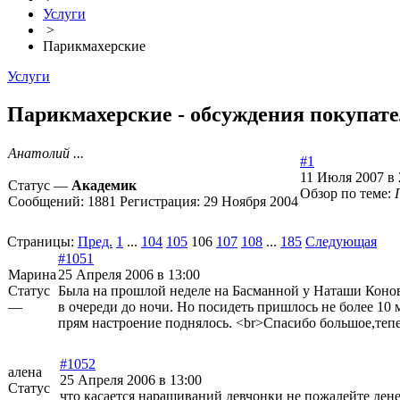
Услуги
>
Парикмахерские
Услуги
Парикмахерские - обсуждения покупател
Анатолий ...
#1
11 Июля 2007 в 
Статус —
Академик
Обзор по теме:
Сообщений:
1881
Регистрация:
29 Ноября 2004
Страницы:
Пред.
1
...
104
105
106
107
108
...
185
Следующая
#1051
Марина
25 Апреля 2006 в 13:00
Статус
Была на прошлой неделе на Басманной у Наташи Конова
—
в очереди до ночи. Но посидеть пришлось не более 10 
прям настроение поднялось. <br>Спасибо большое,тепе
#1052
алена
25 Апреля 2006 в 13:00
Статус
что касается нарашиваний девчонки не пожалейте денег