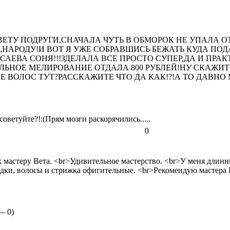
ОВЕТУ ПОДРУГИ,СНАЧАЛА ЧУТЬ В ОБМОРОК НЕ УПАЛА
НАРОДУ!И ВОТ Я УЖЕ СОБРАВШИСЬ БЕЖАТЬ КУДА ПО
ЕВА СОНЯ!!!ЗДЕЛАЛА ВСЕ ПРОСТО СУПЕР,ДА И ПРАК
ЬНОЕ МЕЛИРОВАНИЕ ОТДАЛА 800 РУБЛЕЙ!НУ СКАЖИТ
Е ВОЛОС ТУТ?РАССКАЖИТЕ ЧТО ДА КАК!?!А ТО ДАВНО 
советуйте?!:(Прям мозги раскорячились.....
0
мастеру Вета. <br>Удивительное мастерство. <br>У меня длинны
адки, волосы и стрижка офигительные. <br>Рекомендую мастера 
 —
0
)