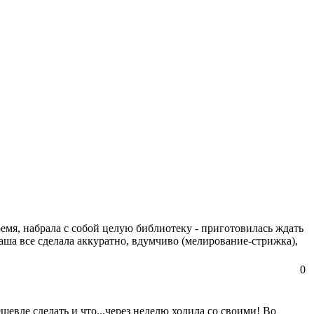
емя, набрала с собой целую библиотеку - приготовилась ждать
таша все сделала аккуратно, вдумчиво (мелирование-стрижка),
0
евле сделать и что...через неделю ходила со своими! Во