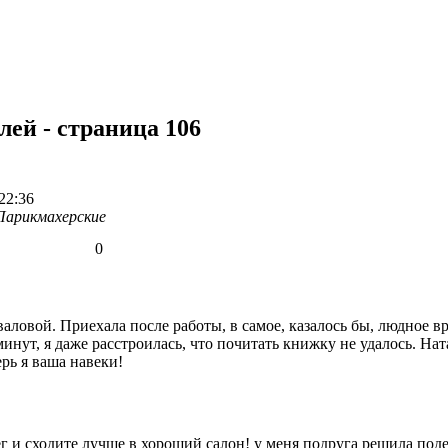
ей - страница 106
22:36
Парикмахерские
0
ловой. Приехала после работы, в самое, казалось бы, людное вр
минут, я даже расстроилась, что почитать книжку не удалось. На
рь я ваша навеки!
 и сходите лучше в хороший салон! у меня подруга решила подеш