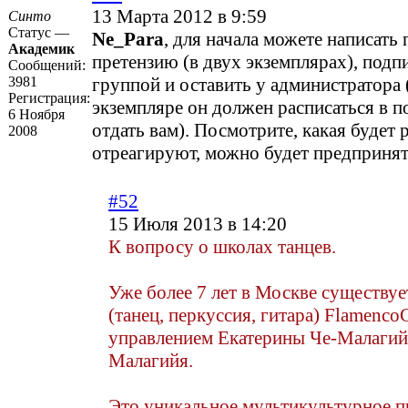
13 Марта 2012 в 9:59
Синто
Статус —
Ne_Para
, для начала можете написат
Академик
претензию (в двух экземплярах), подпи
Сообщений:
3981
группой и оставить у администратора 
Регистрация:
экземпляре он должен расписаться в п
6 Ноября
отдать вам). Посмотрите, какая будет 
2008
отреагируют, можно будет предпринят
#52
15 Июля 2013 в 14:20
К вопросу о школах танцев.
Уже более 7 лет в Москве существу
(танец, перкуссия, гитара) Flamenco
управлением Екатерины Че-Малагий
Малагийя.
Это уникальное мультикультурное п