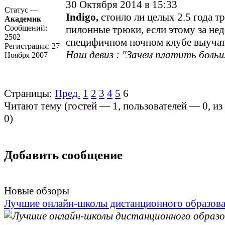
30 Октября 2014 в 15:33
Статус —
Indigo,
стоило ли целых 2.5 года тр
Академик
Сообщений:
пилонные трюки, если этому за не
2502
специфичном ночном клубе выуча
Регистрация:
27
Наш девиз : "Зачем платить больш
Ноября 2007
Страницы:
Пред.
1
2
3
4
5
6
Читают тему (гостей —
1
, пользователей —
0
, и
0
)
Добавить сообщение
Новые обзоры
Лучшие онлайн-школы дистанционного образов