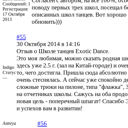
Согласен с автором, на все 100%, ос
Сообщений:
1
поводу первых трех школ, посещал б
Регистрация:
описанных школ танцев. Вот хорошо
17 Октября
2013
обновить)))
#55
30 Октября 2014 в 14:16
Отзыв о Школе танцев Exotic Dance.
Это моя любимая, можно сказать родная ш
здесь уже 2.5 г. (зал на Китай-городе) и оче
Indigo
то, чего достигла. Пришла сюда абсолютно
Статус
—
очень стеснялась. А сейчас уже спокойно 
сложные трюки на пилоне, типа "флажка", 3
на отчетниках школы. Сажусь на оба продо
новая цель - поперечный шпагат! Спасибо Э
и успехов вам в развитии!
#56
Astreya