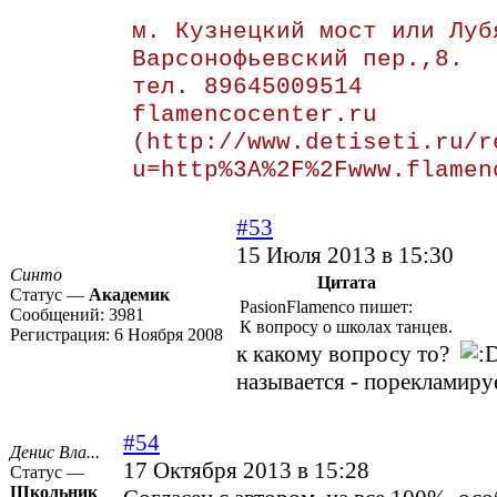
м. Кузнецкий мост или Луб
Варсонофьевский пер.,8.
тел. 89645009514
flamencocenter.ru
(http://www.detiseti.ru/r
u=http%3A%2F%2Fwww.flamen
#53
15 Июля 2013 в 15:30
Синто
Цитата
Статус —
Академик
PasionFlamenco пишет:
Сообщений:
3981
К вопросу о школах танцев.
Регистрация:
6 Ноября 2008
к какому вопросу то?
называется - порекламиру
#54
Денис Вла...
17 Октября 2013 в 15:28
Статус —
Школьник