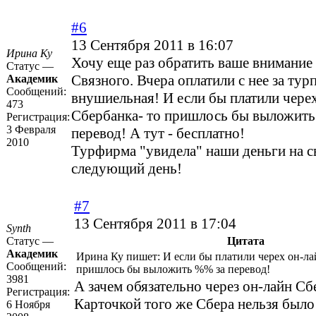
#6
13 Сентября 2011 в 16:07
Ирина Ку
Хочу еще раз обратить ваше внимание 
Статус —
Связного. Вчера оплатили с нее за тур
Академик
Сообщений:
внушиельная! И если бы платили чере
473
Сбербанка- то пришлось бы выложит
Регистрация:
3 Февраля
перевод! А тут - бесплатно!
2010
Турфирма "увидела" наши деньги на св
следующий день!
#7
13 Сентября 2011 в 17:04
Synth
Статус —
Цитата
Академик
Ирина Ку пишет: И если бы платили черех он-ла
Сообщений:
пришлось бы выложить %% за перевод!
3981
А зачем обязательно через он-лайн Сб
Регистрация:
Карточкой того же Сбера нельзя было
6 Ноября