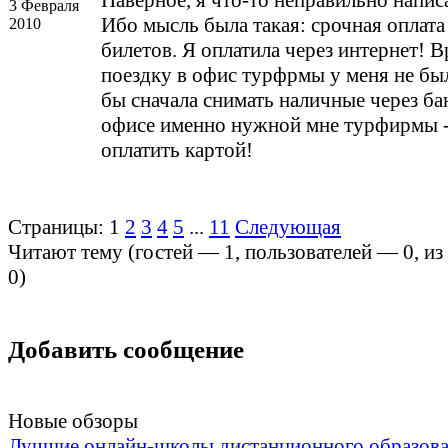
Наверное, я что-то неправильно напис
3 Февраля
Ибо мысль была такая: срочная оплата
2010
билетов. Я оплатила через интернет! 
поездку в офис турфрмы у меня не бы
бы сначала снимать наличные через бан
офисе именно нужной мне турфирмы -
оплатить картой!
Страницы:
1
2
3
4
5
...
11
Следующая
Читают тему (гостей —
1
, пользователей —
0
, и
0
)
Добавить сообщение
Новые обзоры
Лучшие онлайн-школы дистанционного образов