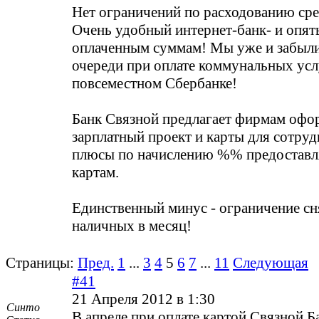
Нет ограничений по расходованию сред
Очень удобный интернет-банк- и опят
оплаченным суммам! Мы уже и забыли 
очереди при оплате коммунальных усл
повсеместном Сбербанке!
Банк Связной предлагает фирмам офо
зарплатный проект и карты для сотруд
плюсы по начислению %% предоставл
картам.
Единственный минус - ограничение с
наличных в месяц!
Страницы:
Пред.
1
...
3
4
5
6
7
...
11
Следующая
#41
21 Апреля 2012 в 1:30
Синто
В апреле при оплате картой Связной 