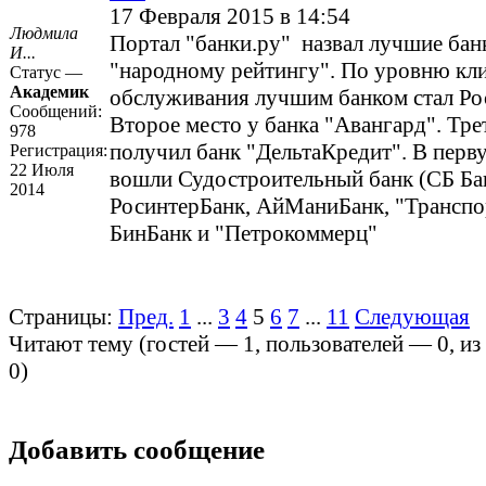
17 Февраля 2015 в 14:54
Людмила
Портал "банки.ру" назвал лучшие бан
И...
"народному рейтингу". По уровню кл
Статус —
Академик
обслуживания лучшим банком стал Ро
Сообщений:
Второе место у банка "Авангард". Тре
978
получил банк "ДельтаКредит". В перв
Регистрация:
22 Июля
вошли Судостроительный банк (СБ Ба
2014
РосинтерБанк, АйМаниБанк, "Транспо
БинБанк и "Петрокоммерц"
Страницы:
Пред.
1
...
3
4
5
6
7
...
11
Следующая
Читают тему (гостей —
1
, пользователей —
0
, и
0
)
Добавить сообщение