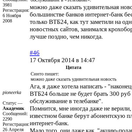
3981
можно даже сказать удивительная ново
Регистрация:
большинстве банков интернет-банк бе
6 Ноября
2008
только ВТБ24, как тут заметили на од
новостных сайтов, занимался крохобо
лучше поздно, чем никогда.
#46
17 Октября 2014 в 14:47
Цитата
Синто пишет:
можно даже сказать удивительная новость
Ага, я даже хотела написать - "наконе
pioneerka
ВТБ24 больше не будет брать 300 руб 
обслуживание в телебанке".
Статус —
Помнится, мне иногда даже не верили,
Академик
Сообщений:
известном банке берут абонентскую пл
2290
интернет-банк.
Регистрация:
26 Апреля
Мало того, они даже как "акцию-пода