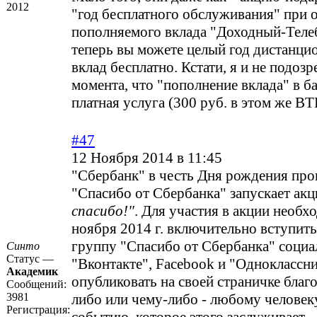
2012
"год бесплатного обслуживания" при
пополняемого вклада "Доходный-Телеб
теперь вы можете целый год дистанци
вклад бесплатно. Кстати, я и не подозр
момента, что "пополнение вклада" в ба
платная услуга (300 руб. в этом же В
#47
12 Ноября 2014 в 11:45
"Сбербанк" в честь Дня рождения пр
"Спасибо от Сбербанка" запускает ак
спасибо!"
. Для участия в акции необх
ноября 2014 г. включительно вступит
группу "Спасибо от Сбербанка" социа
Синто
Статус —
"Вконтакте", Facebook и "Одноклассни
Академик
опубликовать на своей страничке благ
Сообщений:
3981
либо или чему-либо - любому человеку
Регистрация: