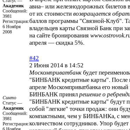
Статус —
авиа– или железнодорожных билетов 
Академик
Сообщений:
от их стоимости
возвращается обрат
3981
баллов программы "Связной-Клуб". Т
Регистрация:
6 Ноября
владельцев карты Связной Банк при за
2008
на сайте бронирования
www.ostrovok.r
апреля — скидка 5%.
#42
2 Июня 2014 в 14:52
Москомприватбанк
будет переименов
"БИНБАНК кредитные карты". После 
апреле Москомприватбанка его новый 
БИНБАНК принял
решение о ребренд
Синто
"БИНБАНК кредитные карты" будут п
Статус —
собой "легкие" точки продаж: они буд
Академик
Сообщений:
компактными, чем у БИНБАНКа, с ме
3981
количеством сотрудников. Упор будет 
Регистрация:
6 Ноября