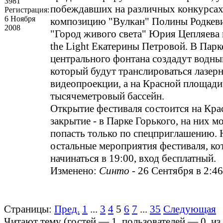
3981
побеждавших на различных конкурсах,
Регистрация:
6 Ноября
композицию "Вулкан" Полины Родкев
2008
"Город живого света" Юрия Цепляева и
the Light Екатерины Петровой. В Парк
центрального фонтана создадут водный
который будут транслироваться лазер
видеопроекции, а на Красной площади
тысячеметровый бассейн.
Открытие фестиваля состоится на Кра
закрытие - в Парке Горького, на них м
попасть только по спецприглашению. 
остальные мероприятия фестиваля, ко
начинаться в 19:00, вход бесплатный.
Изменено:
Синто
-
26 Сентября в 2:46
Страницы:
Пред.
1
...
3
4
5
6
7
...
35
Следующая
Читают тему (гостей —
1
, пользователей —
0
, и