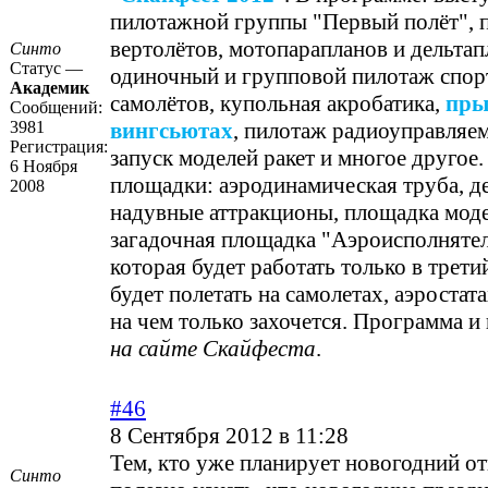
пилотажной группы "Первый полёт", 
вертолётов, мотопарапланов и дельтап
Синто
Статус —
одиночный и групповой пилотаж спо
Академик
самолётов, купольная акробатика,
пры
Сообщений:
3981
вингсьютах
, пилотаж радиоуправляе
Регистрация:
запуск моделей ракет и многое другое
6 Ноября
площадки: аэродинамическая труба, д
2008
надувные аттракционы, площадка моде
загадочная площадка "Аэроисполняте
которая будет работать только в трет
будет полетать на самолетах, аэростата
на чем только захочется. Программа и
на сайте Скайфеста
.
#46
8 Сентября 2012 в 11:28
Тем, кто уже планирует новогодний от
Синто