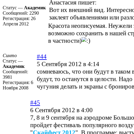
Анастасия пишет:
Статус —
Академик
Вот их внешний вид. Интересно
Сообщений:
2290
заклеят объявлениями или раз
Регистрация:
26
Апреля 2012
Красота неописуемая. Неужели 
возможно сохранить в нашей ст
в частности)
Синто
#44
Статус —
5 Сентября 2012 в 4:14
Академик
сомневаюсь, что они будут в таком в
Сообщений:
3981
будут, то останутся в целости. Надо
Регистрация:
6
чугуния делать и экраны с брониро
Ноября 2008
#45
6 Сентября 2012 в 4:00
7, 8 и 9 сентября на аэродроме Больш
пройдет фестиваль популярного возд
"
Скайфест 2012
". В программе: выст