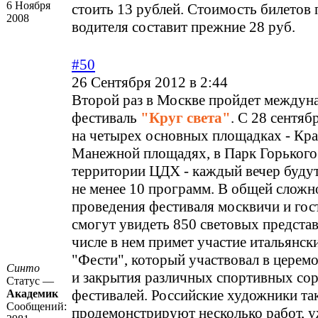
6 Ноября
стоить 13 рублей. Стоимость билетов 
2008
водителя составит прежние 28 руб.
#50
26 Сентября 2012 в 2:44
Второй раз в Москве пройдет междун
фестиваль
"Круг света"
. С 28 сентяб
на четырех основных площадках - Кра
Манежной площадях, в Парк Горького
территории ЦДХ - каждый вечер будут
не менее 10 программ. В общей сложн
проведения фестиваля москвичи и гос
смогут увидеть 850 световых представ
числе в нем примет участие итальянск
"Фести", который участвовал в церем
Синто
и закрытия различных спортивных со
Статус —
фестивалей. Российские художники та
Академик
Сообщений:
продемонстрируют несколько работ, 