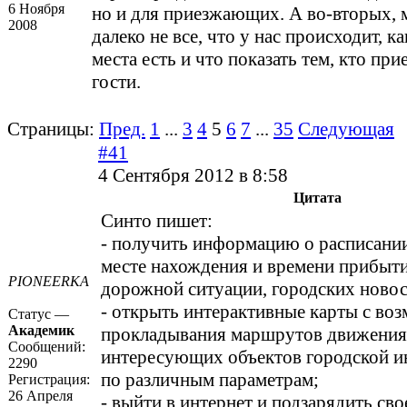
6 Ноября
но и для приезжающих. А во-вторых, 
2008
далеко не все, что у нас происходит, к
места есть и что показать тем, кто при
гости.
Страницы:
Пред.
1
...
3
4
5
6
7
...
35
Следующая
#41
4 Сентября 2012 в 8:58
Цитата
Синто пишет:
- получить информацию о расписани
месте нахождения и времени прибыти
PIONEERKA
дорожной ситуации, городских новос
- открыть интерактивные карты с во
Статус —
Академик
прокладывания маршрутов движения
Сообщений:
интересующих объектов городской 
2290
по различным параметрам;
Регистрация:
26 Апреля
- выйти в интернет и подзарядить св