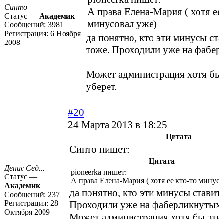
Синто
А права Елена-Мария ( хотя е
Статус —
Академик
минусовал уже)
Сообщений:
3981
Регистрация:
6 Ноября
да понятно, кто эти минусы ст
2008
тоже. Проходили уже на фаб
Может администрация хотя б
уберет.
#20
24 Марта 2013 в 18:25
Цитата
Синто пишет:
Цитата
Денис Сед...
pioneerka пишет:
Статус —
А права Елена-Мария ( хотя ее кто-то мину
Академик
да понятно, кто эти минусы ставит
Сообщений:
237
Регистрация:
28
Проходили уже на фаберликнут
Октября 2009
Может администрация хотя бы эт