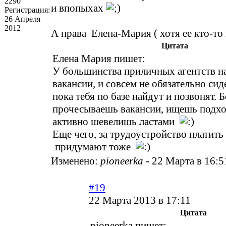
2290
и впопыхах
Регистрация:
26 Апреля
2012
А права Елена-Мария ( хотя ее кто-то
Цитата
Елена Мария пишет:
У большинства приличных агентств на
вакансии, и совсем не обязательно сид
пока тебя по базе найдут и позвонят. 
прочесываешь вакансии, ищешь подх
активно шевелишь ластами
Еще чего, за трудоустройство платит
придумают тоже
Изменено:
pioneerka
-
22 Марта в 16:5
#19
22 Марта 2013 в 17:11
Цитата
pioneerka пишет: