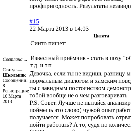
профпригодность. Результаты незавид
#15
22 Марта 2013 в 14:03
Цитата
Синто пишет:
Известный приёмчик - стать в позу "
Светлана ...
т.д. и т.п.
Статус —
Девочка, если ты не видишь разницу 
Школьник
нормальным диалогом и хамским пове
Сообщений:
8
ты с завидным постоянством демонстр
Регистрация:
тобой вообще не о чем разговариват
16 Марта
2013
P.S. Совет. Лучше не пытайся анализир
поймешь это слово) чужой опыт работы
получается. Может попробовать отрват
пойти работать? А то, судя по количе