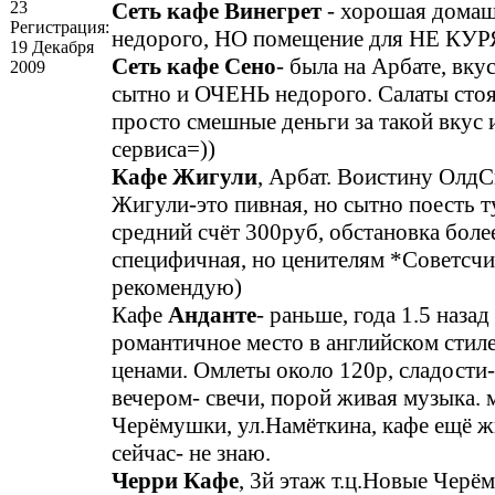
23
Сеть кафе Винегрет
- хорошая домаш
Регистрация:
недорого, НО помещение для НЕ КУ
19 Декабря
Сеть кафе Сено
- была на Арбате, вк
2009
сытно и ОЧЕНЬ недорого. Салаты стоя
просто смешные деньги за такой вкус 
сервиса=))
Кафе Жигули
, Арбат. Воистину Олд
Жигули-это пивная, но сытно поесть т
средний счёт 300руб, обстановка боле
специфичная, но ценителям *Советсч
рекомендую)
Кафе
Анданте
- раньше, года 1.5 назад
романтичное место в английском стил
ценами. Омлеты около 120р, сладости-
вечером- свечи, порой живая музыка.
Черёмушки, ул.Намёткина, кафе ещё жи
сейчас- не знаю.
Черри Кафе
, 3й этаж т.ц.Новые Черё