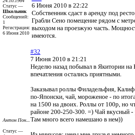
24.10.1964
6 Июня 2010 в 22:22
Статус —
Школьник
Собственник сдаст в аренду под рест
Сообщений:
Грабли Сено помещение рядом с метр
1
выходом на проезжую часть. Мощнос
Регистрация:
6 Июня 2010
имеются.
#32
7 Июня 2010 в 21:21
Неделю назад побывал в Якитории на 
впечатления остались приятными.
Заказывал роллы Филадельфия, Калиф
по-Японски, чай, мороженое - по ито
на 1500 на двоих. Роллы от 100р, но ч
районе 200-250-300. =) Чай вкусный 
Там много всего намешано в нем))
Антон Пон...
Статус —
Из минусов: цены мне друзья немног