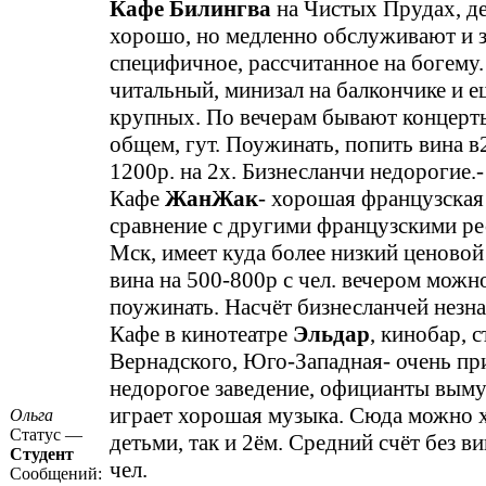
Кафе Билингва
на Чистых Прудах, де
хорошо, но медленно обслуживают и 
специфичное, рассчитанное на богему. 
читальный, минизал на балкончике и е
крупных. По вечерам бывают концерты
общем, гут. Поужинать, попить вина в
1200р. на 2х. Бизнесланчи недорогие.-
Кафе
ЖанЖак
- хорошая французская 
сравнение с другими французскими ре
Мск, имеет куда более низкий ценовой
вина на 500-800р с чел. вечером можн
поужинать. Насчёт бизнесланчей незн
Кафе в кинотеатре
Эльдар
, кинобар, 
Вернадского, Юго-Западная- очень пр
недорогое заведение, официанты вым
играет хорошая музыка. Сюда можно х
Ольга
Статус —
детьми, так и 2ём. Средний счёт без ви
Студент
чел.
Сообщений: