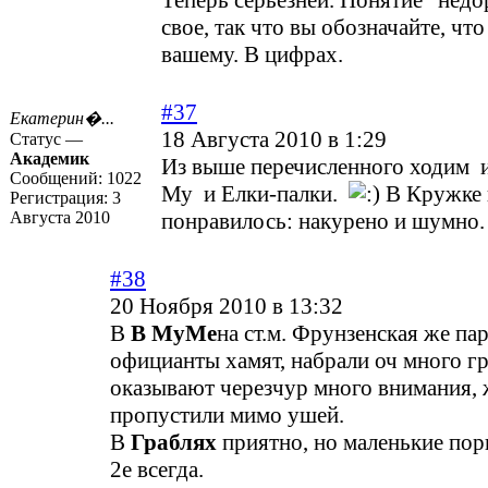
Теперь серьезней. Понятие "недо
свое, так что вы обозначайте, что
вашему. В цифрах.
#37
Екатерин�...
18 Августа 2010 в 1:29
Статус —
Академик
Из выше перечисленного ходим 
Сообщений:
1022
Му и Елки-палки.
В Кружке 
Регистрация:
3
Августа 2010
понравилось: накурено и шумно.
#38
20 Ноября 2010 в 13:32
В
В МуМе
на ст.м. Фрунзенская же пар
официанты хамят, набрали оч много 
оказывают черезчур много внимания, 
пропустили мимо ушей.
В
Граблях
приятно, но маленькие порц
2е всегда.