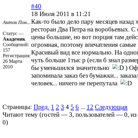
#40
18 Июля 2011 в 11:21
Как-то было дело пару месяцев назад 
Антон Пон...
ресторан Два Петра на воробьевых. С
Статус —
цены большие, но вот порция там дей
Академик
огромная, поэтому впечатления самые
Сообщений:
157
Красивый вид все нормально. На одно
Регистрация:
чуть больше 1тыс р (если б знал разме
26 Марта
2010
бы уменьшился значительно
) Оф
запоминала заказ без бумажки... заказа
человек... ничего не перепутала
Страницы:
Пред.
1
2
3
4
5
6
...
12
Следующая
Читают тему (гостей —
3
, пользователей —
0
, и
0
)