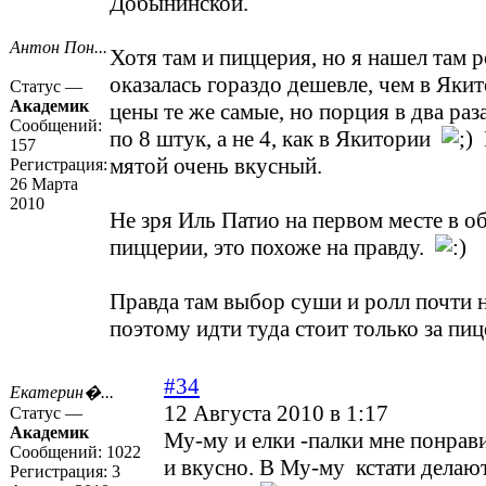
Добынинской.
Антон Пон...
Хотя там и пиццерия, но я нашел там р
оказалась гораздо дешевле, чем в Якит
Статус —
Академик
цены те же самые, но порция в два раз
Сообщений:
по 8 штук, а не 4, как в Якитории
Е
157
мятой очень вкусный.
Регистрация:
26 Марта
2010
Не зря Иль Патио на первом месте в о
пиццерии, это похоже на правду.
Правда там выбор суши и ролл почти 
поэтому идти туда стоит только за пи
#34
Екатерин�...
12 Августа 2010 в 1:17
Статус —
Академик
Му-му и елки -палки мне понрав
Сообщений:
1022
и вкусно. В Му-му кстати делаю
Регистрация:
3