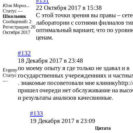
#131
Юля Мороз...
22 Октября 2017 в 15:38
Статус —
С этой точки зрения вы правы – сет
Школьник
Сообщений:
2
лаборатории с сотнями филиалов ти
Регистрация:
20
оптимальный вариант, что по уровню
Октября 2017
ценам.
#132
18 Декабря 2017 в 23:48
по моему опыту я где только не здавал и в
Evgeny
государственных учережденниях и частных
Статус
—
. знакомые посоветовали мне клиникуhttp://
пришел очереди нет обслуживание на выс
и результаты анализов качесвинные.
#133
19 Декабря 2017 в 23:09
Цитата