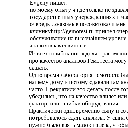
Evgeny пишет:
по моему опыту я где только не здавал
государственных учережденниях и ча
очередь . знакомые посоветовали мне
клиникуhttp://gemotest.ru пришел очер
обслуживание на высочайшем уровне 
анализов качесвинные.
Из всех ошибок последняя - рассмеш
про качество анализов Гемотеста могу
сказать.
Одно время лаборатория Гемотеста б
нашему дому и потому сдавали там ан
часто. Прекратили это делать после тог
убедились, что на качество влияет ил
фактор, или ошибки оборудования.
Практически одновременно сыну и со
потребовалось сдать анализы. У сына 
нужно было взять мазок из зева, чтоб