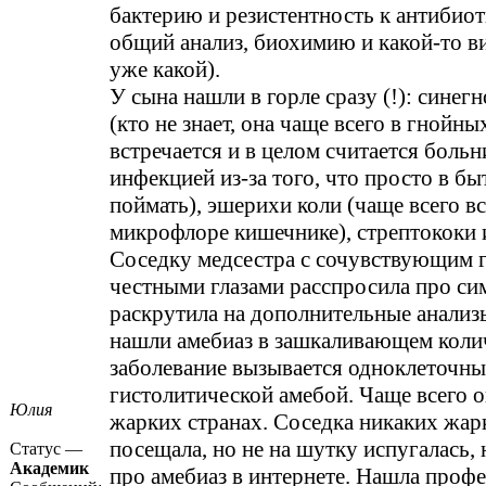
бактерию и резистентность к антибиот
общий анализ, биохимию и какой-то в
уже какой).
У сына нашли в горле сразу (!): сине
(кто не знает, она чаще всего в гнойны
встречается и в целом считается боль
инфекцией из-за того, что просто в бы
поймать), эшерихи коли (чаще всего вс
микрофлоре кишечнике), стрептококи 
Соседку медсестра с сочувствующим 
честными глазами расспросила про с
раскрутила на дополнительные анализы
нашли амебиаз в зашкаливающем колич
заболевание вызывается одноклеточн
гистолитической амебой. Чаще всего о
Юлия
жарких странах. Соседка никаких жар
посещала, но не на шутку испугалась,
Статус —
Академик
про амебиаз в интернете. Нашла профе