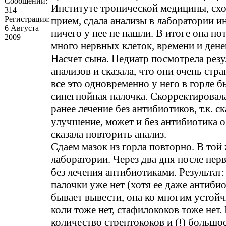
Сообщений:
Институте тропической медицины, схо
314
Регистрация:
прием, сдала анализы в лаборатории и
6 Августа
ничего у нее не нашли. В итоге она по
2009
много нервных клеток, времени и дене
Насчет сына. Педиатр посмотрела резу
анализов и сказала, что они очень стр
все это одновременно у него в горле б
синегнойная палочка. Скорректировал
ранее лечение без антибиотиков, т.к. ск
улучшение, может и без антибиотика 
сказала повторить анализ.
Сдаем мазок из горла повторно. В той
лаборатории. Через два дня после перв
без лечения антибиотиками. Результат
палочки уже нет (хотя ее даже антиби
бывает вывести, она ко многим устойч
коли тоже нет, стафилококов тоже нет
количество стрептококов и (!) большо