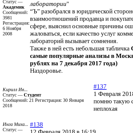
Статус —
лаборатории
"
Академик
“Ъ” разобрался в юридической сторон
Сообщений:
3981
взаимоотношений продавца и покупате
Регистрация:
сфере, выяснил основные причины ош
6 Ноября
жаловаться, если качество услуг комм
2008
лабораторий вызывает сомнения.
Также в ней есть небольшая табличка
самые популярные анализы в Москв
рублях на 7 декабря 2017 года)
Наздоровье.
#137
Кирилл Ив...
1 Февраля 201
Статус —
Студент
Сообщений:
21
Регистрация:
30 Января
помню такую с
2018
неплохая
#138
Инга Миха...
Статус —
12 Февраля 2018 в 16:19