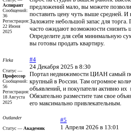
Аспирант
предложений мало, вы можете позволи
Сообщений:
поставить цену чуть выше средней. И 
36
Заложите небольшой запас для торга.
Регистрация:
22 Июня
часто ожидают возможности снизить ц
2025
Определите для себя минимальную сум
вы готовы продать квартиру.
#4
Flekа
24 Декабря 2025 в 8:30
Статус —
Портал недвижимости ЦИАН самый п
Профессор
крупный в России. Там огромное коли
Сообщений:
56
объявлений, и покупатели активно их
Регистрация:
Обязательно разместите там свое объя
18 Августа
2025
его максимально привлекательным.
Outlander
#5
1 Апреля 2026 в 13:01
Статус —
Академик