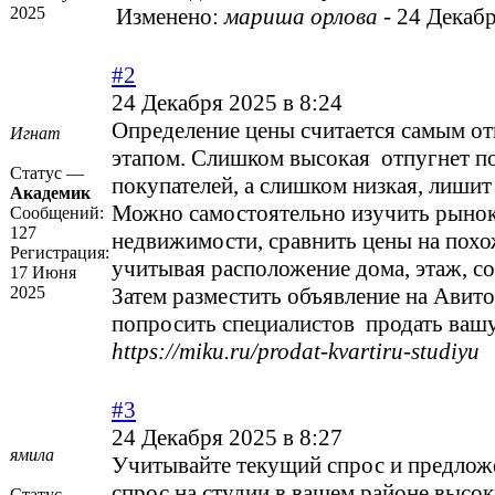
2025
Изменено:
мариша орлова
-
24 Декабр
#2
24 Декабря 2025 в 8:24
Определение цены считается самым о
Игнат
этапом. Слишком высокая отпугнет п
Статус —
покупателей, а слишком низкая, лишит
Академик
Можно самостоятельно изучить рыно
Сообщений:
127
недвижимости, сравнить цены на похо
Регистрация:
учитывая расположение дома, этаж, со
17 Июня
2025
Затем разместить объявление на Авито
попросить специалистов продать ваш
https://miku.ru/prodat-kvartiru-studiyu
#3
24 Декабря 2025 в 8:27
ямила
Учитывайте текущий спрос и предлож
спрос на студии в вашем районе высок
Статус —