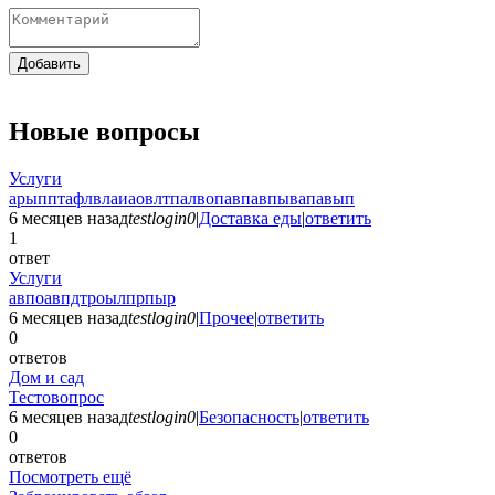
Добавить
Новые вопросы
Услуги
арыпптафлвлаиаовлтпалвопавпавпывапавып
6 месяцев назад
testlogin0
|
Доставка еды
|
ответить
1
ответ
Услуги
авпоавпдтроылпрпыр
6 месяцев назад
testlogin0
|
Прочее
|
ответить
0
ответов
Дом и сад
Тестовопрос
6 месяцев назад
testlogin0
|
Безопасность
|
ответить
0
ответов
Посмотреть ещё