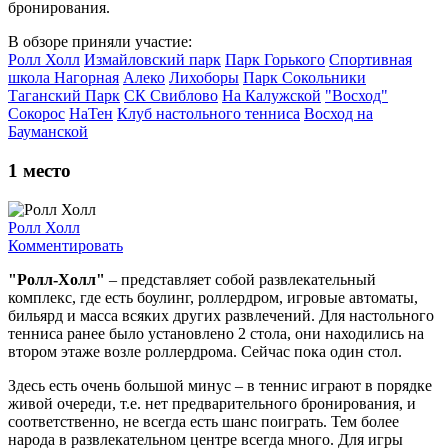
бронирования.
В обзоре приняли участие:
Ролл Холл
Измайловский парк
Парк Горького
Спортивная
школа Нагорная
Алеко
Лихоборы
Парк Сокольники
Таганский Парк
СК Свиблово
На Калужской
"Восход"
Сокорос
НаТен
Клуб настольного тенниса
Восход на
Бауманской
1
место
Ролл Холл
Комментировать
"Ролл-Холл"
– представляет собой развлекательный
комплекс, где есть боулинг, роллердром, игровые автоматы,
бильярд и масса всяких других развлечений. Для настольного
тенниса ранее было установлено 2 стола, они находились на
втором этаже возле роллердрома. Сейчас пока один стол.
Здесь есть очень большой минус – в теннис играют в порядке
живой очереди, т.е. нет предварительного бронирования, и
соответственно, не всегда есть шанс поиграть. Тем более
народа в развлекательном центре всегда много. Для игры