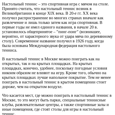
Настольный теннис – это спортивная игра с мячом на столе.
Принято считать, что настольный теннис возник в
Великобритании в конце XIX века. В 20-е гг. ХХ века
получил распространение во многих странах вначале как
развлечение и лишь только затем как игра спортивная. В
первые годы не имел единого названия, в начале 20 в.
установилось общепринятое – "пинг-понг" (возникшее,
вероятно, от характерного звука от удара мяча по деревянному
столу). Современное название получил в 1926 году, когда
была основана Международная федерация настольного
тенниса.
В настольный теннис в Москве можно поиграть как на
открытых, так и на крытых площадках. На крытых
площадках, конечно, удобнее, поскольку погодные условия
никоим образом не влияют на игру. Кроме того, обычно на
крытых площадках лучше напольное покрытие. Тем не менее
поиграть в настольный теннис в крытом помещении стоит
дороже, чем на открытом воздухе.
Что касается мест, где можно поиграть в настольный теннис в
Москве, то это могут быть парки, специальные теннисные
клубы, развлекательные центры, а также спортивные залы и
иные помещения, где стоят столы для игры в настольный
теннис.