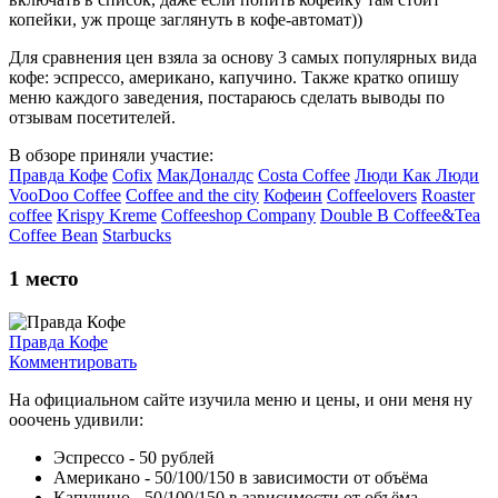
копейки, уж проще заглянуть в кофе-автомат))
Для сравнения цен взяла за основу 3 самых популярных вида
кофе: эспрессо, американо, капучино. Также кратко опишу
меню каждого заведения, постараюсь сделать выводы по
отзывам посетителей.
В обзоре приняли участие:
Правда Кофе
Cofix
МакДоналдс
Costa Coffee
Люди Как Люди
VooDoo Coffee
Coffee and the city
Кофеин
Coffeelovers
Roaster
coffee
Krispy Kreme
Coffeeshop Сompany
Double B Coffee&Tea
Coffee Bean
Starbucks
1
место
Правда Кофе
Комментировать
На официальном сайте изучила меню и цены, и они меня ну
ооочень удивили:
Эспрессо - 50 рублей
Американо - 50/100/150 в зависимости от объёма
Капучино - 50/100/150 в зависимости от объёма