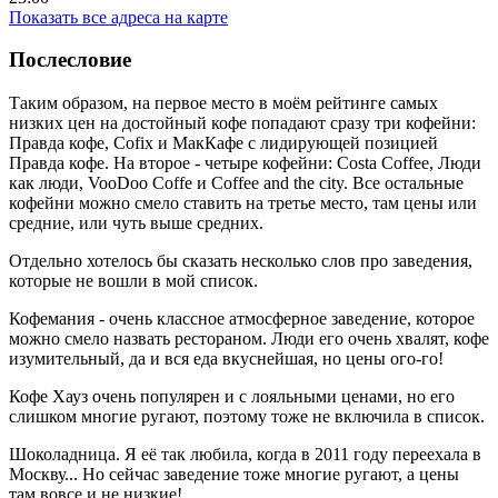
Показать все адреса на карте
Послесловие
Таким образом, на первое место в моём рейтинге самых
низких цен на достойный кофе попадают сразу три кофейни:
Правда кофе, Cofix и МакКафе с лидирующей позицией
Правда кофе. На второе - четыре кофейни: Costa Coffee, Люди
как люди, VooDoo Coffe и Coffee and the city. Все остальные
кофейни можно смело ставить на третье место, там цены или
средние, или чуть выше средних.
Отдельно хотелось бы сказать несколько слов про заведения,
которые не вошли в мой список.
Кофемания - очень классное атмосферное заведение, которое
можно смело назвать рестораном. Люди его очень хвалят, кофе
изумительный, да и вся еда вкуснейшая, но цены ого-го!
Кофе Хауз очень популярен и с лояльными ценами, но его
слишком многие ругают, поэтому тоже не включила в список.
Шоколадница. Я её так любила, когда в 2011 году переехала в
Москву... Но сейчас заведение тоже многие ругают, а цены
там вовсе и не низкие!