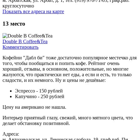
м. Арбатская, ул. Арбат, д. 1, тел. (919) 970-71-03, граф.раб.
круглосуточно
Показать все адреса на карте
13
место
Double B Coffee&Tea
Комментировать
Кофейни "Дабл би" тоже достаточно популярное местечко для
того, чтобы пообщаться и попить кофе. Рейтинг очень
хороший, отзывы, в основном, положительные, но многие
жалуются, что практически нет еды, а если и есть, то только
сладости, и их немного. Ну и цены не дешёвые:
Эспрессо - 150 рублей
Капучино - 250 рублей
Цену на американо не нашла.
Интерьер приятный глазу, свежий, много мятного цвета, что
делает обстановку позитивной.
Адреса:
м. Автозаводская, ул. Ленинская слобода, 19, граф.раб. Пн -