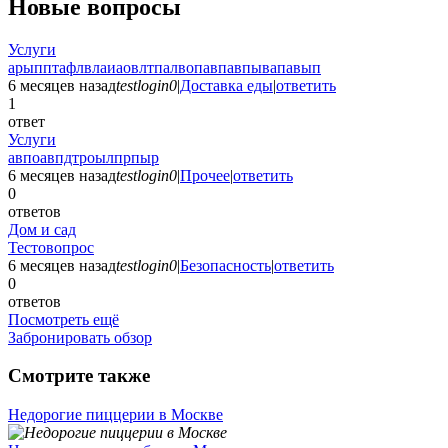
Новые вопросы
Услуги
арыпптафлвлаиаовлтпалвопавпавпывапавып
6 месяцев назад
testlogin0
|
Доставка еды
|
ответить
1
ответ
Услуги
авпоавпдтроылпрпыр
6 месяцев назад
testlogin0
|
Прочее
|
ответить
0
ответов
Дом и сад
Тестовопрос
6 месяцев назад
testlogin0
|
Безопасность
|
ответить
0
ответов
Посмотреть ещё
Забронировать обзор
Смотрите также
Недорогие пиццерии в Москве