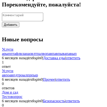
Порекомендуйте, пожалуйста!
Добавить
Новые вопросы
Услуги
арыпптафлвлаиаовлтпалвопавпавпывапавып
6 месяцев назад
testlogin0
|
Доставка еды
|
ответить
1
ответ
Услуги
авпоавпдтроылпрпыр
6 месяцев назад
testlogin0
|
Прочее
|
ответить
0
ответов
Дом и сад
Тестовопрос
6 месяцев назад
testlogin0
|
Безопасность
|
ответить
0