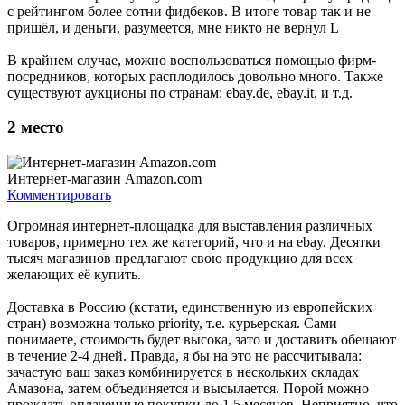
с рейтингом более сотни фидбеков. В итоге товар так и не
пришёл, и деньги, разумеется, мне никто не вернул L
В крайнем случае, можно воспользоваться помощью фирм-
посредников, которых расплодилось довольно много. Также
существуют аукционы по странам: ebay.de, ebay.it, и т.д.
2
место
Интернет-магазин Amazon.com
Комментировать
Огромная интернет-площадка для выставления различных
товаров, примерно тех же категорий, что и на ebay. Десятки
тысяч магазинов предлагают свою продукцию для всех
желающих её купить.
Доставка в Россию (кстати, единственную из европейских
стран) возможна только priority, т.е. курьерская. Сами
понимаете, стоимость будет высока, зато и доставить обещают
в течение 2-4 дней. Правда, я бы на это не рассчитывала:
зачастую ваш заказ комбинируется в нескольких складах
Амазона, затем объединяется и высылается. Порой можно
прождать оплаченные покупки до 1,5 месяцев. Неприятно, что