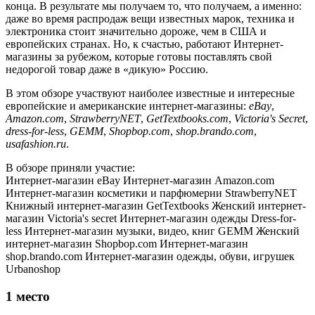
конца. В результате мы получаем то, что получаем, а именно:
даже во время распродаж вещи известных марок, техника и
электроника стоит значительно дороже, чем в США и
европейских странах. Но, к счастью, работают Интернет-
магазины за рубежом, которые готовы поставлять свой
недорогой товар даже в «дикую» Россию.
В этом обзоре участвуют наиболее известные и интересные
европейские и американские интернет-магазины:
eBay
,
Amazon.com
,
StrawberryNET
,
GetTextbooks.com
,
Victoria's Secret
,
dress-for-less
,
GEMM
,
Shopbop.com
,
shop.brando.com
,
usafashion.ru
.
В обзоре приняли участие:
Интернет-магазин eBay
Интернет-магазин Amazon.com
Интернет-магазин косметики и парфюмерии StrawberryNET
Книжный интернет-магазин GetTextbooks
Женский интернет-
магазин Victoria's secret
Интернет-магазин одежды Dress-for-
less
Интернет-магазин музыки, видео, книг GEMM
Женский
интернет-магазин Shopbop.com
Интернет-магазин
shop.brando.com
Интернет-магазин одежды, обуви, игрушек
Urbanoshop
1
место