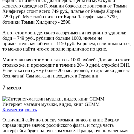
европы от известных диазйнеров. Цены на мужскую и
женскую одежду из Германии божеские: лонгслив от Томми
Хилфигера стоит всего 749 руб., платье от Ральфа Лорена –
2290 руб. Мужской свитер от Карла Лагерфельда - 3790,
ботинки Томми Хилфигер - 2590.
А вот стоимость детского ассортимента неприятно удивила:
боди – 749 руб., рубашки больше 1000, ничем не
примечательная юбочка – 1150 руб. Впрочем, если покопаться,
то можно найти что-то вполне приличное по цене.
Минимальная стоимость заказа - 1000 рублей. Доставка стоит
столько же, и происходит в течение 20-40 дней, службой DHL.
Если заказ на сумму более 20 тыс. рублей, то доставка для вас
бесплатна! Сам магазин находится в Германии.
7
место
Интернет-магазин музыки, видео, книг GEMM
Комментировать
Отличный сайт по поиску музыки, видео и книг. Вверху
справа ищите значок российского флага, и тогда часть
интерфейса будет на русском языке. Правда, очень маленькая