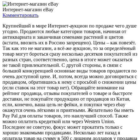
Интернет-магазин eBay
Комментировать
Крупнейший в мире Интернет-аукцион по продаже чего душе
угодно. Продаются любые категории товаров, начиная от
антиквариата и заканчивая семенами растений и цветов
(кстати, ввозить их в Россию запрещено). Цены – как повезёт.
Так как это не магазин, а всё-же аукцион, то за определённый
товар могут бороться сразу несколько десятков покупателей из
разных стран, соответственно, цена в итоге может оказаться
не такой привлекательной. С другой стороны, в связи с
большой конкуренцией основные виды товаров продаются по
очень доступной цене. И, потом, всегда можно договориться с
продавцом, обратившись к нему с просьбой о снижении цены
(если ставок на этот товар нет). Обращайте внимание на
рейтинг продавца, отзывы покупателей о товаре и быстроте
доставки, не покупайте продукцию от продавцов из Китая,
если, конечно, ваша цель не фейки, и покупки через ebay
окажутся очень лёгкими и приятными. Желательно бы иметь
Pay Pal для оплаты товаров, это наилучший способ. Также
можно оплатить кредиткой или через Western Union.
Последнее не советую, фокус может прокатить только с
хорошо знакомыми продавцами. Несколько лет назад я
оплатила товар на сумму в 500 с лишним долларов у продавца