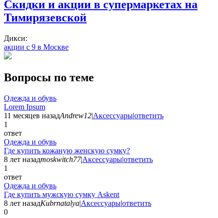
Скидки и акции в супермаркетах на
Тимирязевской
Дикси:
акции с 9 в Москве
Вопросы по теме
Одежда и обувь
Lorem Ipsum
11 месяцев назад
Andrew12
|
Аксессуары
|
ответить
1
ответ
Одежда и обувь
Где купить кожаную женскую сумку?
8 лет назад
moskwitch77
|
Аксессуары
|
ответить
1
ответ
Одежда и обувь
Где купить мужскую сумку Askent
8 лет назад
Kubrnatalya
|
Аксессуары
|
ответить
0