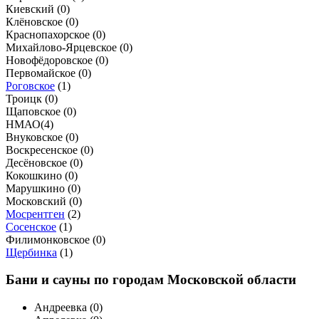
Киевский (
0
)
Клёновское (
0
)
Краснопахорское (
0
)
Михайлово-Ярцевское (
0
)
Новофёдоровское (
0
)
Первомайское (
0
)
Роговское
(
1
)
Троицк (
0
)
Щаповское (
0
)
НМАО
(
4
)
Внуковское (
0
)
Воскресенское (
0
)
Десёновское (
0
)
Кокошкино (
0
)
Марушкино (
0
)
Московский (
0
)
Мосрентген
(
2
)
Сосенское
(
1
)
Филимонковское (
0
)
Щербинка
(
1
)
Бани и сауны по городам Московской области
Андреевка (
0
)