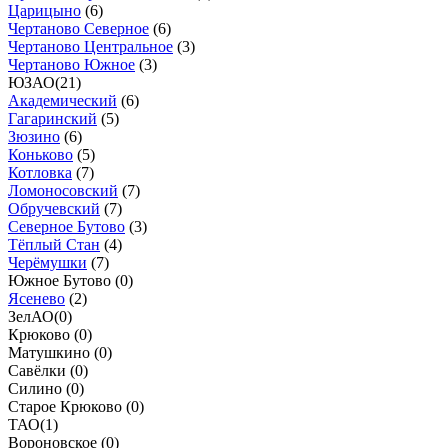
Царицыно
(
6
)
Чертаново Северное
(
6
)
Чертаново Центральное
(
3
)
Чертаново Южное
(
3
)
ЮЗАО
(
21
)
Академический
(
6
)
Гагаринский
(
5
)
Зюзино
(
6
)
Коньково
(
5
)
Котловка
(
7
)
Ломоносовский
(
7
)
Обручевский
(
7
)
Северное Бутово
(
3
)
Тёплый Стан
(
4
)
Черёмушки
(
7
)
Южное Бутово (
0
)
Ясенево
(
2
)
ЗелАО
(
0
)
Крюково (
0
)
Матушкино (
0
)
Савёлки (
0
)
Силино (
0
)
Старое Крюково (
0
)
ТАО
(
1
)
Вороновское (
0
)