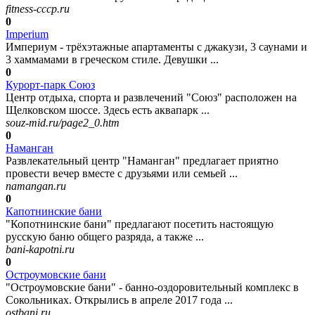
fitness-cccp.ru
0
Imperium
Империум - трёхэтажные апартаменты с джакузи, 3 саунами и
3 хаммамами в греческом стиле. Девушки ...
0
Курорт-парк Союз
Центр отдыха, спорта и развлечений "Союз" расположен на
Щелковском шоссе. Здесь есть аквапарк ...
souz-mid.ru/page2_0.htm
0
Наманган
Развлекательный центр "Наманган" предлагает приятно
провести вечер вместе с друзьями или семьей ...
namangan.ru
0
Капотнинские бани
"Копотнинские бани" предлагают посетить настоящую
русскую баню общего разряда, а также ...
bani-kapotni.ru
0
Остроумовские бани
"Остроумовские бани" - банно-оздоровительный комплекс в
Сокольниках. Открылись в апреле 2017 года ...
ostbani.ru