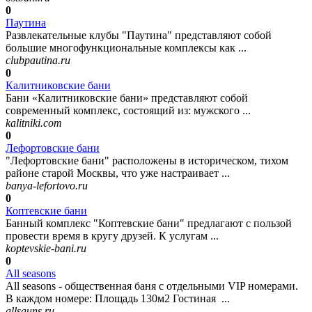
0
Паутина
Развлекательные клубы "Паутина" представляют собой
большие многофункциональные комплексы как ...
clubpautina.ru
0
Калитниковские бани
Бани «Калитниковские бани» представляют собой
современный комплекс, состоящий из: мужского ...
kalitniki.com
0
Лефортовские бани
"Лефортовские бани" расположены в историческом, тихом
районе старой Москвы, что уже настраивает ...
banya-lefortovo.ru
0
Коптевские бани
Банный комплекс "Коптевские бани" предлагают с пользой
провести время в кругу друзей. К услугам ...
koptevskie-bani.ru
0
All seasons
All seasons - общественная баня с отдельными VIP номерами.
В каждом номере: Площадь 130м2 Гостиная ...
allsauns.ru