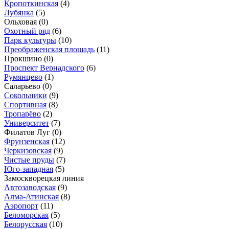
Кропоткинская
(4)
Лубянка
(5)
Ольховая
(0)
Охотный ряд
(6)
Парк культуры
(10)
Преображенская площадь
(11)
Прокшино
(0)
Проспект Вернадского
(6)
Румянцево
(1)
Саларьево
(0)
Сокольники
(9)
Спортивная
(8)
Тропарёво
(2)
Университет
(7)
Филатов Луг
(0)
Фрунзенская
(12)
Черкизовская
(9)
Чистые пруды
(7)
Юго-западная
(5)
Замоскворецкая линия
Автозаводская
(9)
Алма-Атинская
(8)
Аэропорт
(11)
Беломорская
(5)
Белорусская
(10)