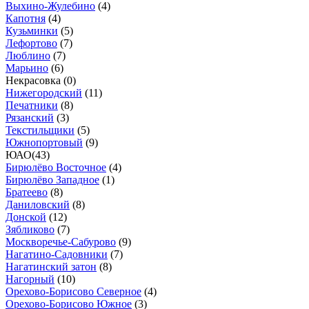
Выхино-Жулебино
(
4
)
Капотня
(
4
)
Кузьминки
(
5
)
Лефортово
(
7
)
Люблино
(
7
)
Марьино
(
6
)
Некрасовка (
0
)
Нижегородский
(
11
)
Печатники
(
8
)
Рязанский
(
3
)
Текстильщики
(
5
)
Южнопортовый
(
9
)
ЮАО
(
43
)
Бирюлёво Восточное
(
4
)
Бирюлёво Западное
(
1
)
Братеево
(
8
)
Даниловский
(
8
)
Донской
(
12
)
Зябликово
(
7
)
Москворечье-Сабурово
(
9
)
Нагатино-Садовники
(
7
)
Нагатинский затон
(
8
)
Нагорный
(
10
)
Орехово-Борисово Северное
(
4
)
Орехово-Борисово Южное
(
3
)