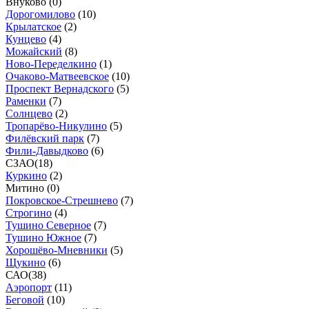
Внуково (
0
)
Дорогомилово
(
10
)
Крылатское
(
2
)
Кунцево
(
4
)
Можайский
(
8
)
Ново-Переделкино
(
1
)
Очаково-Матвеевское
(
10
)
Проспект Вернадского
(
5
)
Раменки
(
7
)
Солнцево
(
2
)
Тропарёво-Никулино
(
5
)
Филёвский парк
(
7
)
Фили-Давыдково
(
6
)
СЗАО
(
18
)
Куркино
(
2
)
Митино (
0
)
Покровское-Стрешнево
(
7
)
Строгино
(
4
)
Тушино Северное
(
7
)
Тушино Южное
(
7
)
Хорошёво-Мневники
(
5
)
Щукино
(
6
)
САО
(
38
)
Аэропорт
(
11
)
Беговой
(
10
)