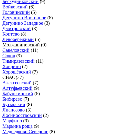
Бескудниковский
(
9
)
Войковский
(
6
)
Головинский
(
5
)
Дегунино Восточное
(
6
)
Дегунино Западное
(
3
)
Дмитровский
(
3
)
Коптево
(
8
)
Левобережный
(
5
)
Молжаниновский (
0
)
Савёловский
(
11
)
Сокол
(
9
)
Тимирязевский
(
11
)
Ховрино
(
2
)
Хорошёвский
(
7
)
СВАО
(
37
)
Алексеевский
(
7
)
Алтуфьевский
(
9
)
Бабушкинский
(
6
)
Бибирево
(
7
)
Бутырский
(
8
)
Лианозово
(
3
)
Лосиноостровский
(
2
)
Марфино
(
9
)
Марьина роща
(
9
)
Медведково Северное
(
8
)