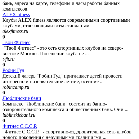
бань, адреса на карте, телефоны и часы работы банных
комплексов.
ALEX fitness
Клубы ALEX fitness являются современными спортивными
клубами, отвечающими всем стандартам ...
alexfitness.ru
0
Твой Фитнес
"Твой Фитнес" - это сеть спортивных клубов на северо-
востоке Москвы. Посещение клуба не ...
t-fit.ru
0
Робин Гуд
Детский лагерь "Робин Гуд" приглашает детей провести
интересно и познавательное летние, осенние ...
robincamp.ru
0
Люблинские бани
Комплекс "Люблинские бани" состоит из банно-
оздоровительного комплекса и общественных бань. Они ...
lublinskiebani.ru
0
Фитнес С.С.С.Р.
"Фитнес С.С.С.Р." - спортивно-оздоровительная сеть клубов
нового поколения с нерушимыми традициями ...