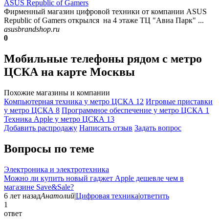
ASUS Republic of Gamers
Фирменный магазин цифровой техники от компании ASUS
Republic of Gamers открылся на 4 этаже ТЦ "Авиа Парк" ...
asusbrandshop.ru
0
Мобильные телефоны рядом с метро
ЦСКА на карте Москвы
Похожие магазины и компании
Компьютерная техника у метро ЦСКА
12
Игровые приставки
у метро ЦСКА
8
Программное обеспечение у метро ЦСКА
1
Техника Apple у метро ЦСКА
13
Добавить раcпродажу
Написать отзыв
Задать вопрос
Вопросы по теме
Электроника и электротехника
Можно ли купить новый гаджет Apple дешевле чем в
магазине Save&Sale?
6 лет назад
Анатолий
|
Цифровая техника
|
ответить
1
ответ