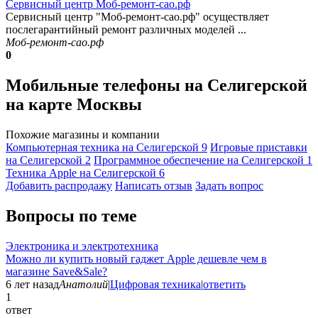
Сервисный центр Моб-ремонт-сао.рф
Сервисный центр "Моб-ремонт-сао.рф" осуществляет
послегарантийный ремонт различных моделей ...
Моб-ремонт-сао.рф
0
Мобильные телефоны на Селигерской
на карте Москвы
Похожие магазины и компании
Компьютерная техника на Селигерской
9
Игровые приставки
на Селигерской
2
Программное обеспечение на Селигерской
1
Техника Apple на Селигерской
6
Добавить раcпродажу
Написать отзыв
Задать вопрос
Вопросы по теме
Электроника и электротехника
Можно ли купить новый гаджет Apple дешевле чем в
магазине Save&Sale?
6 лет назад
Анатолий
|
Цифровая техника
|
ответить
1
ответ