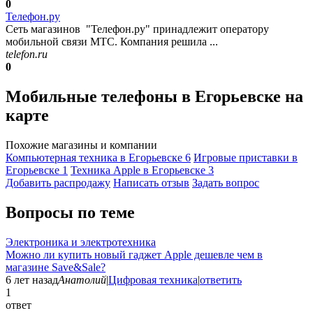
0
Телефон.ру
Сеть магазинов "Телефон.ру" принадлежит оператору
мобильной связи МТС. Компания решила ...
telefon.ru
0
Мобильные телефоны в Егорьевске на
карте
Похожие магазины и компании
Компьютерная техника в Егорьевске
6
Игровые приставки в
Егорьевске
1
Техника Apple в Егорьевске
3
Добавить раcпродажу
Написать отзыв
Задать вопрос
Вопросы по теме
Электроника и электротехника
Можно ли купить новый гаджет Apple дешевле чем в
магазине Save&Sale?
6 лет назад
Анатолий
|
Цифровая техника
|
ответить
1
ответ