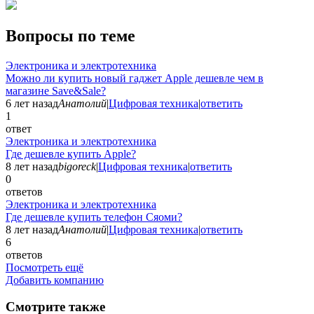
Вопросы по теме
Электроника и электротехника
Можно ли купить новый гаджет Apple дешевле чем в
магазине Save&Sale?
6 лет назад
Анатолий
|
Цифровая техника
|
ответить
1
ответ
Электроника и электротехника
Где дешевле купить Apple?
8 лет назад
bigoreck
|
Цифровая техника
|
ответить
0
ответов
Электроника и электротехника
Где дешевле купить телефон Сяоми?
8 лет назад
Анатолий
|
Цифровая техника
|
ответить
6
ответов
Посмотреть ещё
Добавить компанию
Смотрите также