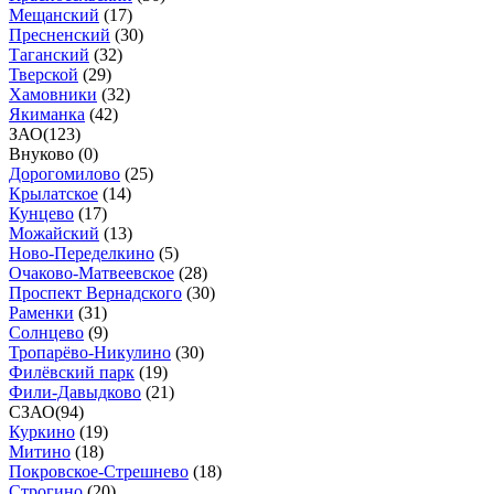
Мещанский
(
17
)
Пресненский
(
30
)
Таганский
(
32
)
Тверской
(
29
)
Хамовники
(
32
)
Якиманка
(
42
)
ЗАО
(
123
)
Внуково (
0
)
Дорогомилово
(
25
)
Крылатское
(
14
)
Кунцево
(
17
)
Можайский
(
13
)
Ново-Переделкино
(
5
)
Очаково-Матвеевское
(
28
)
Проспект Вернадского
(
30
)
Раменки
(
31
)
Солнцево
(
9
)
Тропарёво-Никулино
(
30
)
Филёвский парк
(
19
)
Фили-Давыдково
(
21
)
СЗАО
(
94
)
Куркино
(
19
)
Митино
(
18
)
Покровское-Стрешнево
(
18
)
Строгино
(
20
)