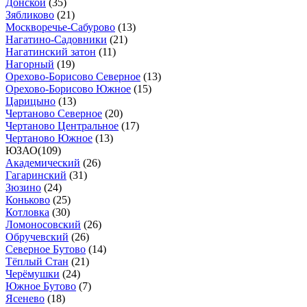
Донской
(
35
)
Зябликово
(
21
)
Москворечье-Сабурово
(
13
)
Нагатино-Садовники
(
21
)
Нагатинский затон
(
11
)
Нагорный
(
19
)
Орехово-Борисово Северное
(
13
)
Орехово-Борисово Южное
(
15
)
Царицыно
(
13
)
Чертаново Северное
(
20
)
Чертаново Центральное
(
17
)
Чертаново Южное
(
13
)
ЮЗАО
(
109
)
Академический
(
26
)
Гагаринский
(
31
)
Зюзино
(
24
)
Коньково
(
25
)
Котловка
(
30
)
Ломоносовский
(
26
)
Обручевский
(
26
)
Северное Бутово
(
14
)
Тёплый Стан
(
21
)
Черёмушки
(
24
)
Южное Бутово
(
7
)
Ясенево
(
18
)