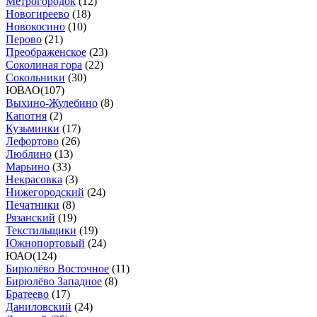
Метрогородок
(
12
)
Новогиреево
(
18
)
Новокосино
(
10
)
Перово
(
21
)
Преображенское
(
23
)
Соколиная гора
(
22
)
Сокольники
(
30
)
ЮВАО
(
107
)
Выхино-Жулебино
(
8
)
Капотня
(
2
)
Кузьминки
(
17
)
Лефортово
(
26
)
Люблино
(
13
)
Марьино
(
33
)
Некрасовка
(
3
)
Нижегородский
(
24
)
Печатники
(
8
)
Рязанский
(
19
)
Текстильщики
(
19
)
Южнопортовый
(
24
)
ЮАО
(
124
)
Бирюлёво Восточное
(
11
)
Бирюлёво Западное
(
8
)
Братеево
(
17
)
Даниловский
(
24
)