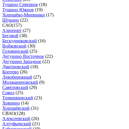
Тушино Северное
(
18
)
Тушино Южное
(
19
)
Хорошёво-Мневники
(
17
)
Щукино
(
22
)
САО
(
157
)
Аэропорт
(
27
)
Беговой
(
38
)
Бескудниковский
(
16
)
Войковский
(
30
)
Головинский
(
25
)
Дегунино Восточное
(
22
)
Дегунино Западное
(
22
)
Дмитровский
(
18
)
Коптево
(
26
)
Левобережный
(
27
)
Молжаниновский
(
9
)
Савёловский
(
29
)
Сокол
(
25
)
Тимирязевский
(
23
)
Ховрино
(
14
)
Хорошёвский
(
31
)
СВАО
(
128
)
Алексеевский
(
26
)
Алтуфьевский
(
21
)
Бабушкинский
(
19
)