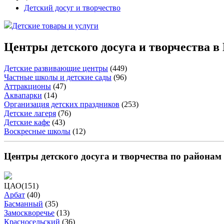
Детский досуг и творчество
Детские товары и услуги
Центры детского досуга и творчества в
Детские развивающие центры
(
449
)
Частные школы и детские сады
(
96
)
Аттракционы
(
47
)
Аквапарки
(
14
)
Организация детских праздников
(
253
)
Детские лагеря
(
76
)
Детские кафе
(
43
)
Воскресные школы
(
12
)
Центры детского досуга и творчества по района
ЦАО
(
151
)
Арбат
(
40
)
Басманный
(
35
)
Замоскворечье
(
13
)
Красносельский
(
36
)